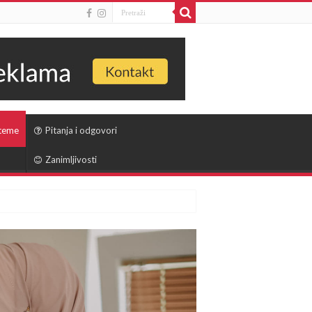
 teme
Pitanja i odgovori
Zanimljivosti