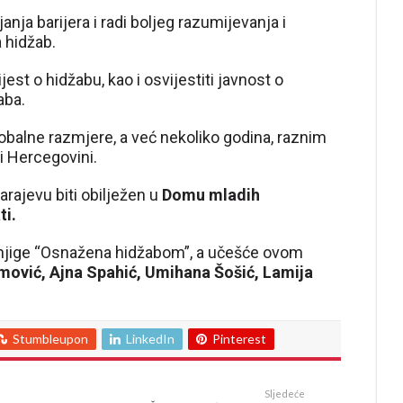
janja barijera i radi boljeg razumijevanja i
 hidžab.
est o hidžabu, kao i osvijestiti javnost o
aba.
obalne razmjere, a već nekoliko godina, raznim
i Hercegovini.
rajevu biti obilježen u
Domu mladih
ti.
e knjige “Osnažena hidžabom”, a učešće ovom
ović, Ajna Spahić, Umihana Šošić, Lamija
Stumbleupon
LinkedIn
Pinterest
Sljedeće