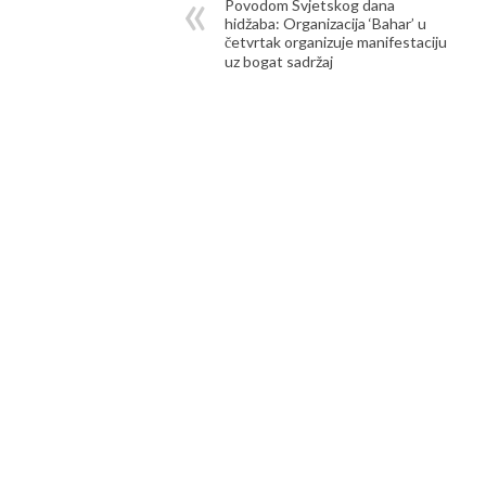
Povodom Svjetskog dana
hidžaba: Organizacija ‘Bahar’ u
četvrtak organizuje manifestaciju
uz bogat sadržaj