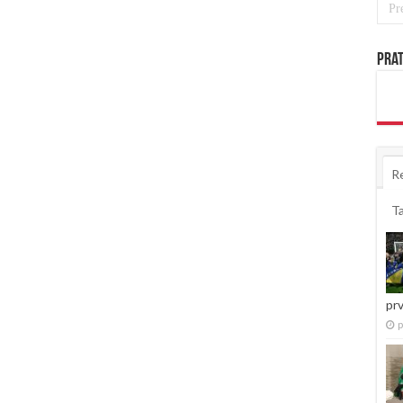
Prat
R
T
pr
p