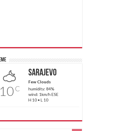
eme
Sarajevo
Few Clouds
10
C
humidity: 84%
wind: 1km/h ESE
H 10 • L 10