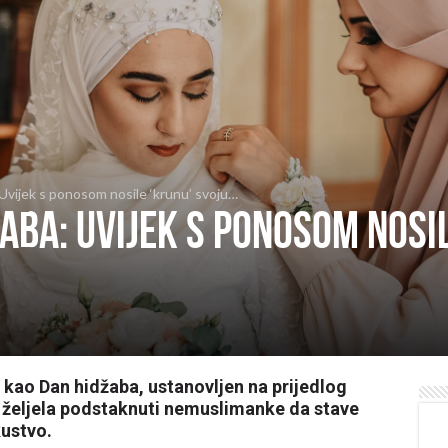
Uvijek s ponosom nosile ‘krunu’ svoju…
aba: Uvijek s ponosom nosil
va kao Dan hidžaba, ustanovljen na prijedlog
 željela podstaknuti nemuslimanke da stave
kustvo.