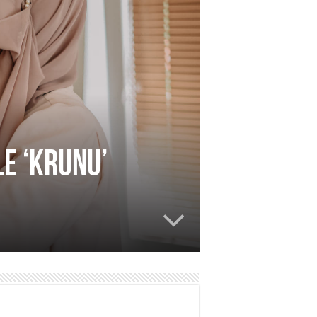
e ‘krunu’