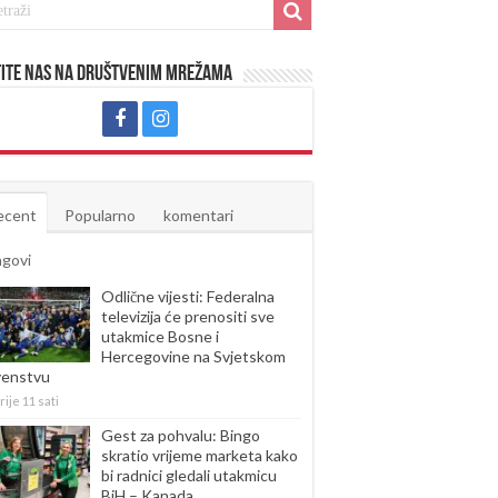
ite nas na društvenim mrežama
ecent
Popularno
komentari
agovi
Odlične vijesti: Federalna
televizija će prenositi sve
utakmice Bosne i
Hercegovine na Svjetskom
venstvu
rije 11 sati
Gest za pohvalu: Bingo
skratio vrijeme marketa kako
bi radnici gledali utakmicu
BiH – Kanada