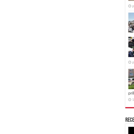
p
p
pri
1
Rece
Re