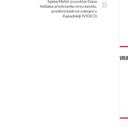
Šejma Mehić povodom Dana
hidžaba predstavila novu kasidu,
predivni kadrovi snimani u
Kapadokiji (VIDEO)
Vrij