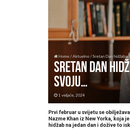
Home
/
Aktuelno
/
Sretan Dan hidžaba: 
Sretan Dan hidž
svoju…
1 veljače, 2024
Prvi februar u svijetu se obilježa
Nazme Khan iz New Yorka, koja je
hidžab na jedan dan i dožive to is