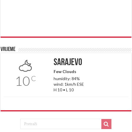
Vrijeme
Sarajevo
Few Clouds
10
C
humidity: 84%
wind: 1km/h ESE
H 10 • L 10