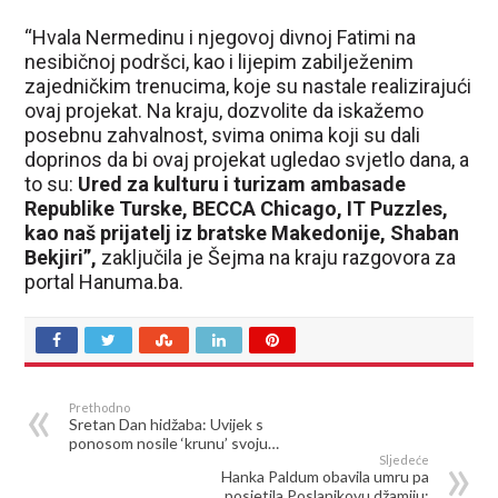
“Hvala Nermedinu i njegovoj divnoj Fatimi na
nesibičnoj podršci, kao i lijepim zabilježenim
zajedničkim trenucima, koje su nastale realizirajući
ovaj projekat. Na kraju, dozvolite da iskažemo
posebnu zahvalnost, svima onima koji su dali
doprinos da bi ovaj projekat ugledao svjetlo dana, a
to su:
Ured za kulturu i turizam ambasade
Republike Turske, BECCA Chicago, IT Puzzles,
kao naš prijatelj iz bratske Makedonije, Shaban
Bekjiri”,
zaključila je Šejma na kraju razgovora za
portal Hanuma.ba.
Prethodno
Sretan Dan hidžaba: Uvijek s
ponosom nosile ‘krunu’ svoju…
Sljedeće
Hanka Paldum obavila umru pa
posjetila Poslanikovu džamiju: