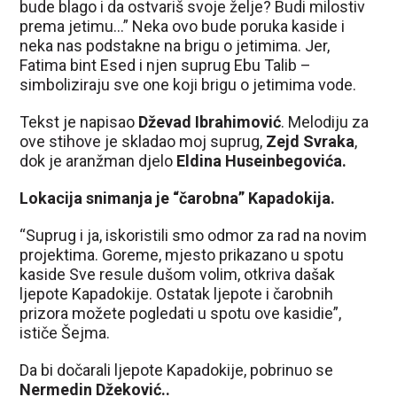
bude blago i da ostvariš svoje želje? Budi milostiv
prema jetimu…” Neka ovo bude poruka kaside i
neka nas podstakne na brigu o jetimima. Jer,
Fatima bint Esed i njen suprug Ebu Talib –
simboliziraju sve one koji brigu o jetimima vode.
Tekst je napisao
Dževad Ibrahimović
. Melodiju za
ove stihove je skladao moj suprug,
Zejd Svraka
,
dok je aranžman djelo
Eldina Huseinbegovića.
Lokacija snimanja je “čarobna” Kapadokija.
“Suprug i ja, iskoristili smo odmor za rad na novim
projektima. Goreme, mjesto prikazano u spotu
kaside Sve resule dušom volim, otkriva dašak
ljepote Kapadokije. Ostatak ljepote i čarobnih
prizora možete pogledati u spotu ove kasidie”,
ističe Šejma.
Da bi dočarali ljepote Kapadokije, pobrinuo se
Nermedin Džeković..