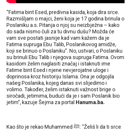
“Fatima bint Esed, predivna kasida, koja dira srce.
Razmišljam o majci, ženi koja je 17 godina brinula o
Poslaniku a.s. Pitanja o njoj su neizbježna – kako
do sada nismo čuli za tu divnu dušu? Možda će
vam sve postati jasnije kad vam kažem da je
Fatima supruga Ebu Talib, Poslanikovog amidže,
koji se brinuo o Poslaniku”. No, ustvari, o Poslaniku
su brinuli Ebu Talib i njegova supruga Fatima. Ovom
kasidom želim naglasiti značaj i istaknuti ime
Fatime bint Esed i njene nevjerojatne uloge i
doprinosa kroz historiju Islama. Ona je odgojila
našeg Poslanika, kojeg danas svi slijedimo i
volimo. Također, želim istaknuti važnost brige o
siročadi, jetimima, budući da je i sam Poslanik bio
jetim”, kazuje Šejma za portal
Hanuma.ba.
Kao što je rekao Muhammed ﷺ: “Želiš li da ti srce