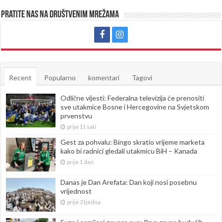
Pratite nas na društvenim mrežama
Recent
Popularno
komentari
Tagovi
Odlične vijesti: Federalna televizija će prenositi
sve utakmice Bosne i Hercegovine na Svjetskom
prvenstvu
prije 11 sati
Gest za pohvalu: Bingo skratio vrijeme marketa
kako bi radnici gledali utakmicu BiH – Kanada
prije 1 dan
Danas je Dan Arefata: Dan koji nosi posebnu
vrijednost
prije 3 tjedna