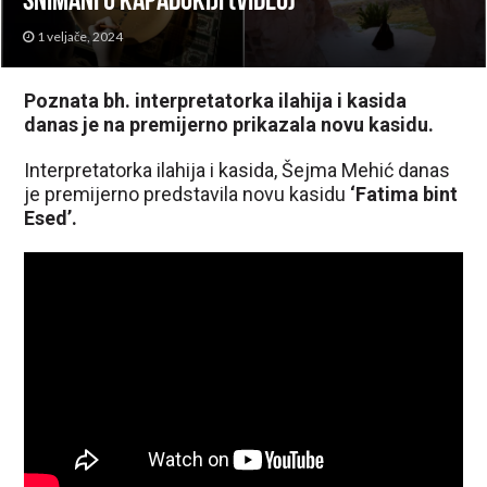
snimani u Kapadokiji (VIDEO)
1 veljače, 2024
Poznata bh. interpretatorka ilahija i kasida
danas je na premijerno prikazala novu kasidu.
Interpretatorka ilahija i kasida, Šejma Mehić danas
je premijerno predstavila novu kasidu
‘Fatima bint
Esed’.