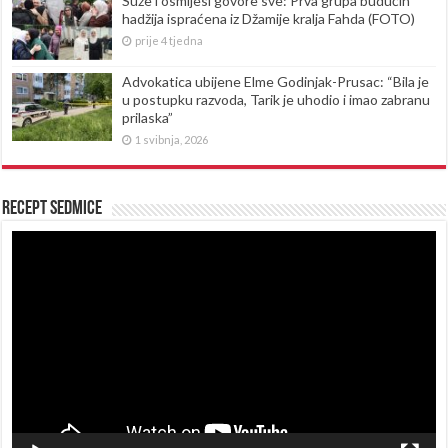
Suze i osmijesi govore sve: Prva grupa budućih
hadžija ispraćena iz Džamije kralja Fahda (FOTO)
prije 4 tjedna
Advokatica ubijene Elme Godinjak-Prusac: “Bila je
u postupku razvoda, Tarik je uhodio i imao zabranu
prilaska”
1 svibnja, 2026
Recept sedmice
Reproduktor
videozapisa