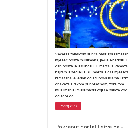
akšamskim
ezanom
nastupa
ramazan:
Sutra
prvi
dan
posta
Večeras zalaskom sunca nastupa ramazan
mjesec posta muslimana, javlja Anadolu. P
dan posta je u subotu, 1. marta, a Ramaza
bajram u nedjelju, 30. marta. Post mjesec
ramazana je jedan od stubova islama i str
obaveza svakom punoljetnom, zdravom
muslimanu i muslimanki koji se nalaze kod
od zore do …
Pročitaj više »
Pokrenut portal Fetve.ba –