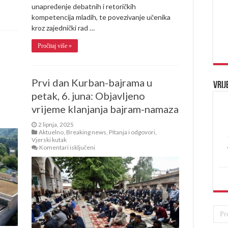
unapređenje debatnih i retoričkih
kompetencija mladih, te povezivanje učenika
kroz zajednički rad …
Pročitaj više »
Prvi dan Kurban-bajrama u
Vrij
petak, 6. juna: Objavljeno
vrijeme klanjanja bajram-namaza
2 lipnja, 2025
Aktuelno
,
Breaking news
,
Pitanja i odgovori
,
Vjerski kutak
za
Komentari isključeni
Prvi
dan
Kurban-
bajrama
u
petak,
6.
juna:
Objavljeno
vrijeme