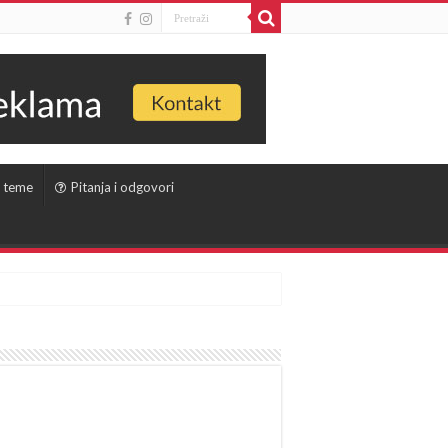
 teme
Pitanja i odgovori