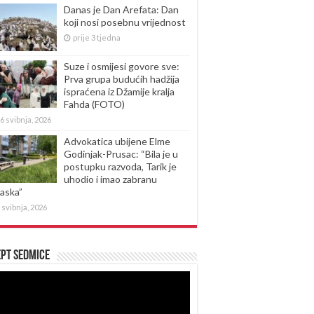
Danas je Dan Arefata: Dan
koji nosi posebnu vrijednost
prije 3 tjedna
Suze i osmijesi govore sve:
Prva grupa budućih hadžija
ispraćena iz Džamije kralja
Fahda (FOTO)
6 svibnja, 2026
Advokatica ubijene Elme
Godinjak-Prusac: “Bila je u
postupku razvoda, Tarik je
uhodio i imao zabranu
laska”
 svibnja, 2026
pt sedmice
produktor
eozapisa