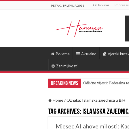
O Hanumi
Impress
PETAK , 19 LIPNJA 2026
Početna
Aktuelno
Vjerski kuta
Zanimljivosti
Breaking News
Odlične vijesti: Federalna 
Home
/
Oznaka:
Islamska zajednica u BiH
Tag Archives:
Islamska zajednica
Mjesec Allahove milosti: Ka