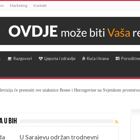
um
Marketing
Kontakt
k
Razgovori
Ljepota i zdravlje
Kuća i hrana
Porodične
televizija će prenositi sve utakmice Bosne i Hercegovine na Svjetskom prvenstvu
 u BiH
da
U Sarajevu održan trodnevni