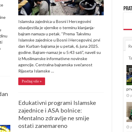
klanjanja
ke
bajram-
Prat
namaza
ine
Islamska zajednica u Bosni i Hercegovini
obavijestila je vjernike o terminu klanjanja-
u
bajram namaza u petak. “Prema Takvimu
dinu
Islamske zajednice u Bosni i Hercegovini, prvi
ti
R
dan Kurban-bajrama je u petak, 6. juna 2025.
a
godine. Bajram-namaz je u 5:43 sati”, naveli su
T
iz Muslimanske informativne novinske
agencije. Centralna bajramska svečanost
Rijaseta Islamske …
Pročitaj više »
pr
dan
p
Edukativni programi Islamske
zajednice i ASA bolnice:
Mentalno zdravlje ne smije
ostati zanemareno
p