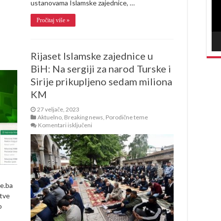
ustanovama Islamske zajednice, …
Pročitaj više »
Rijaset Islamske zajednice u
BiH: Na sergiji za narod Turske i
Sirije prikupljeno sedam miliona
KM
27 veljače, 2023
Aktuelno
,
Breaking news
,
Porodične teme
za
Komentari isključeni
Rijaset
Islamske
zajednice
u
BiH:
Na
sergiji
za
e.ba
narod
etve
Turske
o
i
Sirije
prikupljeno