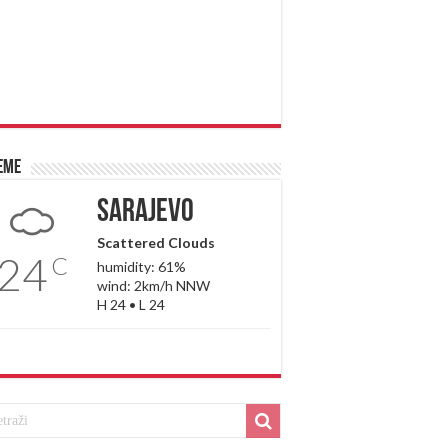
eme
Sarajevo
Scattered Clouds
24
C
humidity: 61%
wind: 2km/h NNW
H 24 • L 24