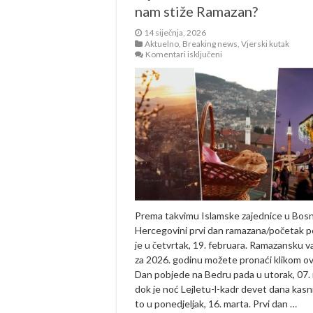
nam stiže Ramazan?
14 siječnja, 2026
Aktuelno
,
Breaking news
,
Vjerski kutak
za
Komentari isključeni
Mjesec
Allahove
milosti:
Kada
nam
stiže
Ramazan?
Prema takvimu Islamske zajednice u Bosni
Hercegovini prvi dan ramazana/početak p
je u četvrtak, 19. februara. Ramazansku va
za 2026. godinu možete pronaći klikom ov
Dan pobjede na Bedru pada u utorak, 07.
dok je noć Lejletu-l-kadr devet dana kasni
to u ponedjeljak, 16. marta. Prvi dan …