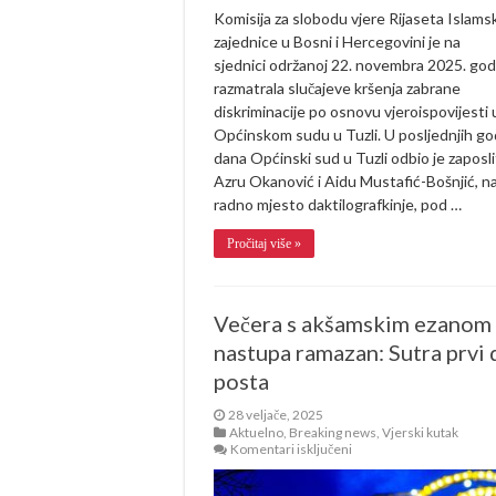
Komisija za slobodu vjere Rijaseta Islams
zajednice u Bosni i Hercegovini je na
sjednici održanoj 22. novembra 2025. god
razmatrala slučajeve kršenja zabrane
diskriminacije po osnovu vjeroispovijesti 
Općinskom sudu u Tuzli. U posljednjih go
dana Općinski sud u Tuzli odbio je zaposli
Azru Okanović i Aidu Mustafić-Bošnjić, n
radno mjesto daktilografkinje, pod …
Pročitaj više »
Večera s akšamskim ezanom
nastupa ramazan: Sutra prvi 
posta
28 veljače, 2025
Aktuelno
,
Breaking news
,
Vjerski kutak
za
Komentari isključeni
Večera
s