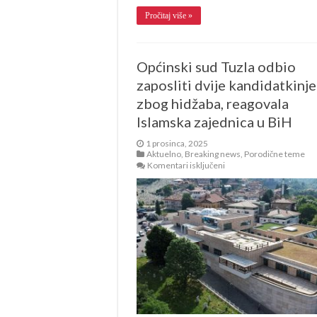
Pročitaj više »
Općinski sud Tuzla odbio
zaposliti dvije kandidatkinje
zbog hidžaba, reagovala
Islamska zajednica u BiH
1 prosinca, 2025
Aktuelno
,
Breaking news
,
Porodične teme
za
Komentari isključeni
Općinski
sud
Tuzla
odbio
zaposliti
dvije
kandidatkinje
zbog
hidžaba,
reagovala
Islamska
zajednica
u
BiH