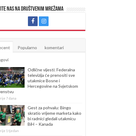
ite nas na društvenim mrežama
ecent
Popularno
komentari
agovi
Odlične vijesti: Federalna
televizija će prenositi sve
utakmice Bosne i
Hercegovine na Svjetskom
venstvu
rije 7 dana
Gest za pohvalu: Bingo
skratio vrijeme marketa kako
bi radnici gledali utakmicu
BiH – Kanada
rije 1 tjedan