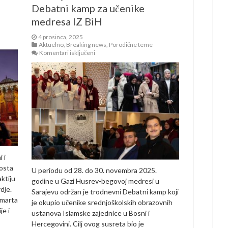
Debatni kamp za učenike
medresa IZ BiH
4 prosinca, 2025
Aktuelno
,
Breaking news
,
Porodične teme
za
Komentari isključeni
U
Sarajevu
održan
trodnevni
Debatni
kamp
za
učenike
medresa
IZ
BiH
 i
osta
U periodu od 28. do 30. novembra 2025.
ktiju
godine u Gazi Husrev-begovoj medresi u
dje.
Sarajevu održan je trodnevni Debatni kamp koji
 marta
je okupio učenike srednjoškolskih obrazovnih
je i
ustanova Islamske zajednice u Bosni i
Hercegovini. Cilj ovog susreta bio je