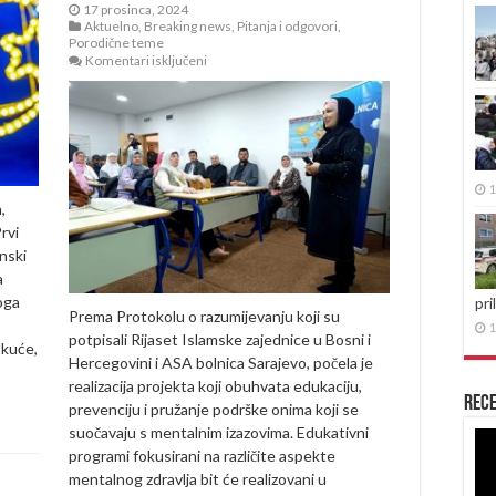
17 prosinca, 2024
Aktuelno
,
Breaking news
,
Pitanja i odgovori
,
Porodične teme
za
Komentari isključeni
Edukativni
programi
Islamske
zajednice
i
ASA
bolnice:
1
Mentalno
,
zdravlje
ne
rvi
smije
nski
ostati
zanemareno
a
oga
pri
Prema Protokolu o razumijevanju koji su
1
potpisali Rijaset Islamske zajednice u Bosni i
 kuće,
Hercegovini i ASA bolnica Sarajevo, počela je
realizacija projekta koji obuhvata edukaciju,
Rece
prevenciju i pružanje podrške onima koji se
suočavaju s mentalnim izazovima. Edukativni
Re
programi fokusirani na različite aspekte
vid
mentalnog zdravlja bit će realizovani u