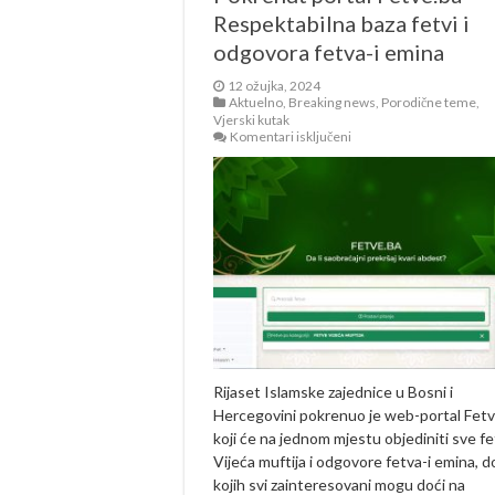
Respektabilna baza fetvi i
odgovora fetva-i emina
12 ožujka, 2024
Aktuelno
,
Breaking news
,
Porodične teme
,
Vjerski kutak
za
Komentari isključeni
Pokrenut
portal
Fetve.ba
–
Respektabilna
baza
fetvi
i
odgovora
fetva-
i
emina
Rijaset Islamske zajednice u Bosni i
Hercegovini pokrenuo je web-portal Fetv
koji će na jednom mjestu objediniti sve f
Vijeća muftija i odgovore fetva-i emina, d
kojih svi zainteresovani mogu doći na