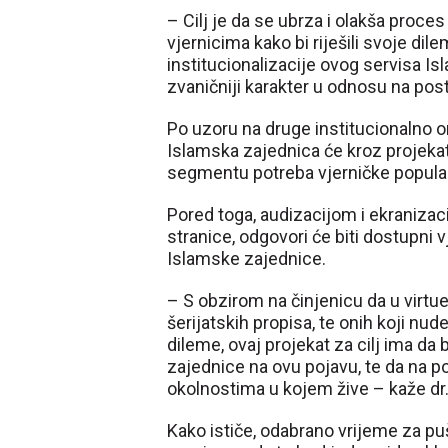
– Cilj je da se ubrza i olakša proces
vjernicima kako bi riješili svoje di
institucionalizacije ovog servisa Is
zvaničniji karakter u odnosu na post
Po uzoru na druge institucionalno 
Islamska zajednica će kroz projeka
segmentu potreba vjerničke populac
Pored toga, audizacijom i ekranizac
stranice, odgovori će biti dostupni
Islamske zajednice.
– S obzirom na činjenicu da u virtue
šerijatskih propisa, te onih koji n
dileme, ovaj projekat za cilj ima d
zajednice na ovu pojavu, te da na p
okolnostima u kojem žive – kaže dr.
Kako ističe, odabrano vrijeme za pu