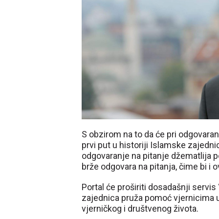
S obzirom na to da će pri odgovaranju
prvi put u historiji Islamske zajedn
odgovaranje na pitanje džematlija 
brže odgovara na pitanja, čime bi i ov
Portal će proširiti dosadašnji servis
zajednica pruža pomoć vjernicima u
vjerničkog i društvenog života.