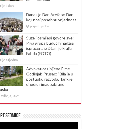
rije 1 dan
Danas je Dan Arefata: Dan
koji nosi posebnu vrijednost
prije 3 tjedna
Suze i osmijesi govore sve:
Prva grupa budućih hadžija
ispraćena iz Džamije kralja
Fahda (FOTO)
rije 4 tjedna
Advokatica ubijene Elme
Godinjak-Prusac: “Bila je u
postupku razvoda, Tarik je
uhodio i imao zabranu
laska”
 svibnja, 2026
pt sedmice
produktor