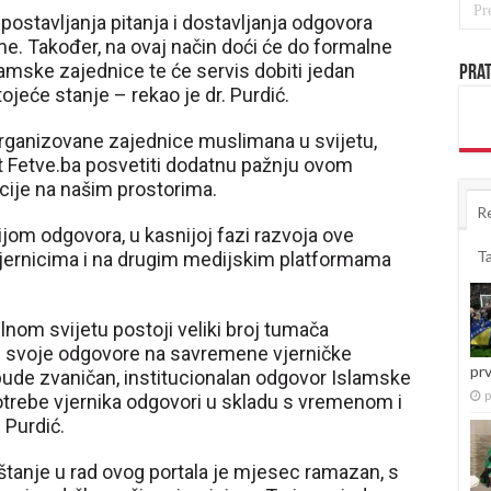
 postavljanja pitanja i dostavljanja odgovora
leme. Također, na ovaj način doći će do formalne
lamske zajednice te će servis dobiti jedan
Prat
ojeće stanje – rekao je dr. Purdić.
organizovane zajednice muslimana u svijetu,
t Fetve.ba posvetiti dodatnu pažnju ovom
ije na našim prostorima.
R
ijom odgovora, u kasnijoj fazi razvoja ove
T
 vjernicima i na drugim medijskim platformama
lnom svijetu postoji veliki broj tumača
ude svoje odgovore na savremene vjerničke
pr
a bude zvaničan, institucionalan odgovor Islamske
p
otrebe vjernika odgovori u skladu s vremenom i
 Purdić.
štanje u rad ovog portala je mjesec ramazan, s