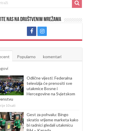
ite nas na društvenim mrežama
ecent
Popularno
komentari
agovi
Odlične vijesti: Federalna
televizija će prenositi sve
utakmice Bosne i
Hercegovine na Svjetskom
venstvu
rije 10 sati
Gest za pohvalu: Bingo
skratio vrijeme marketa kako
bi radnici gledali utakmicu
BiH – Kanada