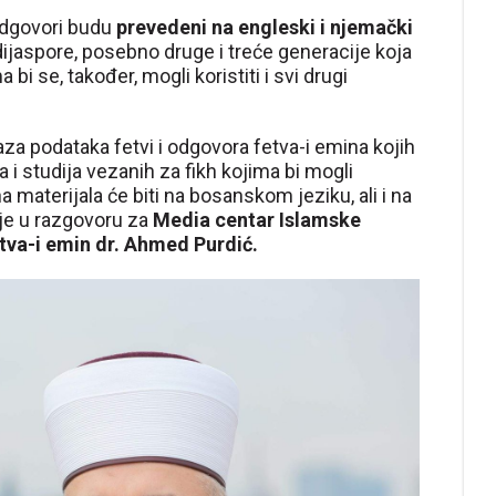
odgovori budu
prevedeni na engleski i njemački
ijaspore, posebno druge i treće generacije koja
bi se, također, mogli koristiti i svi drugi
baza podataka fetvi i odgovora fetva-i emina kojih
ka i studija vezanih za fikh kojima bi mogli
ina materijala će biti na bosanskom jeziku, ali i na
je u razgovoru za
Media centar Islamske
etva-i emin dr. Ahmed Purdić.