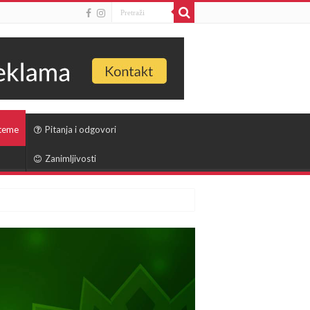
 teme
Pitanja i odgovori
Zanimljivosti