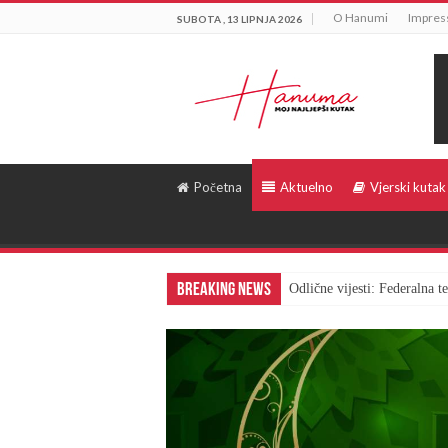
O Hanumi
Impre
SUBOTA , 13 LIPNJA 2026
Početna
Aktuelno
Vjerski kutak
Breaking News
Odlične vijesti: Federalna 