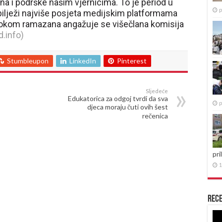
a i podrške našim vjernicima. To je period u
p
 bilježi najviše posjeta medijskim platformama
tokom ramazana angažuje se višečlana komisija
.info)
Stumbleupon
LinkedIn
Pinterest
Sljedeće
Edukatorica za odgoj tvrdi da sva
p
djeca moraju čuti ovih šest
rečenica
pri
1
Rece
Re