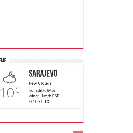
eme
Sarajevo
Few Clouds
10
C
humidity: 84%
wind: 1km/h ESE
H 10 • L 10