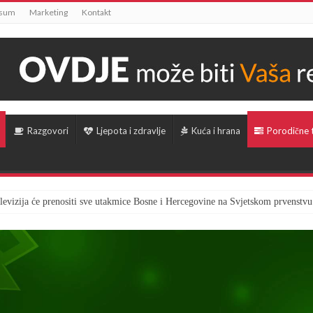
ssum
Marketing
Kontakt
Razgovori
Ljepota i zdravlje
Kuća i hrana
Porodične
televizija će prenositi sve utakmice Bosne i Hercegovine na Svjetskom prvenstvu