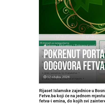
Home
/
Aktuelno
/
Pokrenut portal Fetv
Pokrenut portal
odgovora fetva
12 ožujka, 2024
Rijaset Islamske zajednice u Bosn
Fetve.ba koji će na jednom mjestu 
fetva-i emina, do kojih svi zaint