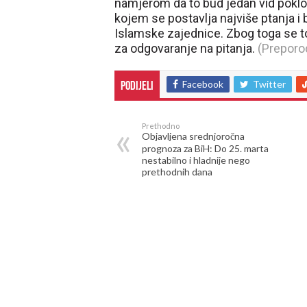
namjerom da to bud jedan vid poklon
kojem se postavlja najviše ptanja i
Islamske zajednice. Zbog toga se 
za odgovaranje na pitanja.
(Preporod
Facebook
Twitter
Podijeli
Prethodno
Objavljena srednjoročna
prognoza za BiH: Do 25. marta
nestabilno i hladnije nego
prethodnih dana