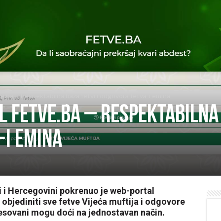
e.ba – Respektabilna baza fetvi i odgovora fetva-i emina
 Fetve.ba – Respektabilna 
-i emina
i i Hercegovini pokrenuo je web-portal
objediniti sve fetve Vijeća muftija i odgovore
eresovani mogu doći na jednostavan način.