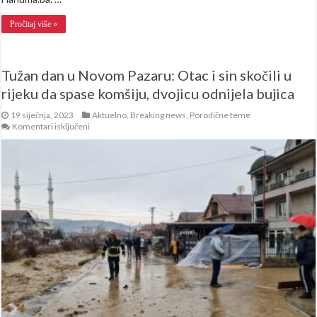
Pročitaj više »
Tužan dan u Novom Pazaru: Otac i sin skočili u
rijeku da spase komšiju, dvojicu odnijela bujica
19 siječnja, 2023
Aktuelno
,
Breaking news
,
Porodične teme
za
Komentari isključeni
Tužan
dan
u
Novom
Pazaru:
Otac
i
sin
skočili
u
rijeku
da
spase
komšiju,
dvojicu
odnijela
bujica