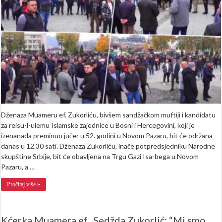
Pratite
uživo
dženazu
Muameru
efendiji
Zukorliću
(LIVE)
Dženaza Muameru ef. Zukorliću, bivšem sandžačkom muftiji i kandidatu
za reisu-l-ulemu Islamske zajednice u Bosni i Hercegovini, koji je
izenanada preminuo jučer u 52. godini u Novom Pazaru, bit će održana
danas u 12.30 sati. Dženaza Zukorliću, inače potpredsjedniku Narodne
skupštine Srbije, bit će obavljena na Trgu Gazi Isa-bega u Novom
Pazaru, a …
Pročitaj više »
Kćerka Muamera ef., Sedžda Zukorlić: “Mi smo