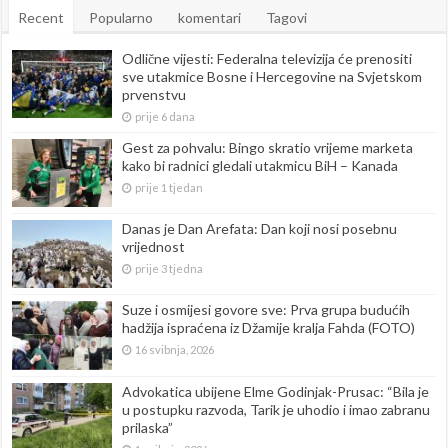
Recent
Popularno
komentari
Tagovi
Odlične vijesti: Federalna televizija će prenositi
sve utakmice Bosne i Hercegovine na Svjetskom
prvenstvu
prije 6 dana
Gest za pohvalu: Bingo skratio vrijeme marketa
kako bi radnici gledali utakmicu BiH – Kanada
prije 1 tjedan
Danas je Dan Arefata: Dan koji nosi posebnu
vrijednost
prije 3 tjedna
Suze i osmijesi govore sve: Prva grupa budućih
hadžija ispraćena iz Džamije kralja Fahda (FOTO)
16 svibnja, 2026
Advokatica ubijene Elme Godinjak-Prusac: “Bila je
u postupku razvoda, Tarik je uhodio i imao zabranu
prilaska”