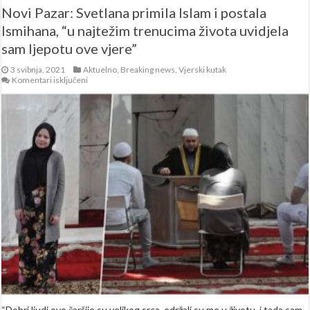
Novi Pazar: Svetlana primila Islam i postala
Ismihana, “u najtežim trenucima života uvidjela
sam ljepotu ove vjere”
3 svibnja, 2021
Aktuelno
,
Breaking news
,
Vjerski kutak
za
Komentari isključeni
Novi
Pazar:
Svetlana
primila
Islam
i
postala
Ismihana,
“u
najtežim
trenucima
života
uvidjela
sam
ljepotu
ove
vjere”
“Dobri ljudi ove čaršije su velikog srca, održali su me u životu, i tada sam