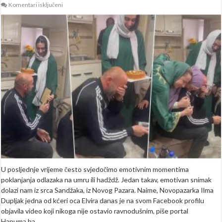
za
Komentari isključeni
Kćerke
odlučile
babu
Elvira
obradovati
odlaskom
na
umru:
Hvala
ti
što
si
naučio
nas
kako
da
živimo
(VIDEO)
U posljednje vrijeme često svjedočimo emotivnim momentima
poklanjanja odlazaka na umru ili hadždž. Jedan takav, emotivan snimak
dolazi nam iz srca Sandžaka, iz Novog Pazara. Naime, Novopazarka Ilma
Dupljak jedna od kćeri oca Elvira danas je na svom Facebook profilu
objavila video koji nikoga nije ostavio ravnodušnim, piše portal
Hanuma.ba. …