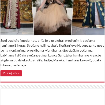
Bihorac
oduševljavaju
svijet
(FOTO)
Spoj tradicije i modernog, priča je o uspjehu i predivnim kreacijama
Ismihane Bihorac. Svečane haljine, abaje i kaftani ove Novopazarke nose
se na vjenčanjima, prosidbama, vjeridbama, djevojačkim večerima,
babinama i sličnim svečanostima. Iz srca Sandžaka, Ismihanine kreacije
stigle su do daleke Australije, Indije, Maroka. Ismihana Leković, udata
Bihorac, rođena je …
Pročitaj više »