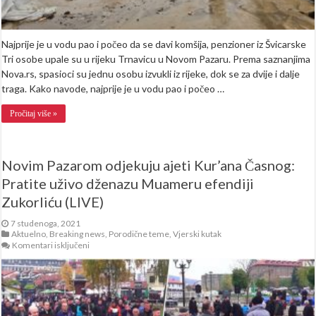
Najprije je u vodu pao i počeo da se davi komšija, penzioner iz Švicarske
Tri osobe upale su u rijeku Trnavicu u Novom Pazaru. Prema saznanjima
Nova.rs, spasioci su jednu osobu izvukli iz rijeke, dok se za dvije i dalje
traga. Kako navode, najprije je u vodu pao i počeo …
Pročitaj više »
Novim Pazarom odjekuju ajeti Kur’ana Časnog:
Pratite uživo dženazu Muameru efendiji
Zukorliću (LIVE)
7 studenoga, 2021
Aktuelno
,
Breaking news
,
Porodične teme
,
Vjerski kutak
za
Komentari isključeni
Novim
Pazarom
odjekuju
ajeti
Kur’ana
Časnog: