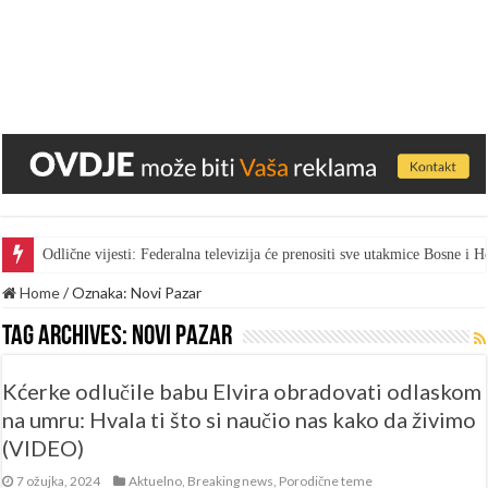
Odlične vijesti: Federalna televizija će prenositi sve utakmice Bosne i
Gest za pohvalu: Bingo skratio vrijeme marketa kako bi radnici gledal
Home
/
Oznaka:
Novi Pazar
Tag Archives:
Novi Pazar
Kćerke odlučile babu Elvira obradovati odlaskom
na umru: Hvala ti što si naučio nas kako da živimo
(VIDEO)
7 ožujka, 2024
Aktuelno
,
Breaking news
,
Porodične teme