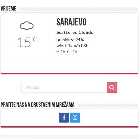
Vrijeme
Sarajevo
Scattered Clouds
15
C
humidity: 94%
wind: 1km/h ESE
H 15 • L 15
Pratite nas na društvenim mrežama