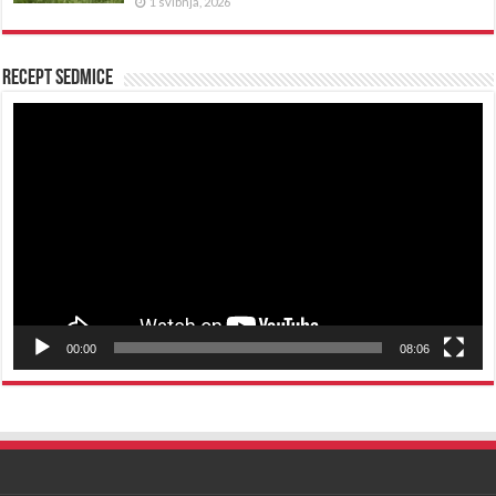
1 svibnja, 2026
Recept sedmice
Reproduktor
videozapisa
00:00
08:06