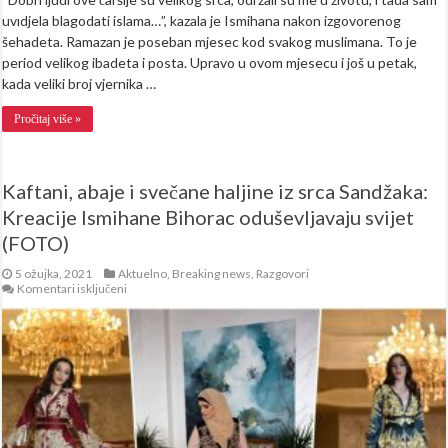
uvıdjela blagodati islama…”, kazala je Ismihana nakon izgovorenog
šehadeta. Ramazan je poseban mjesec kod svakog muslimana. To je
period velikog ibadeta i posta. Upravo u ovom mjesecu i još u petak,
kada veliki broj vjernika …
Pročitaj više »
Kaftani, abaje i svečane haljine iz srca Sandžaka:
Kreacije Ismihane Bihorac oduševljavaju svijet
(FOTO)
5 ožujka, 2021
Aktuelno
,
Breaking news
,
Razgovori
za
Komentari isključeni
Kaftani,
abaje
i
svečane
haljine
iz
srca
Sandžaka:
Kreacije
Ismihane