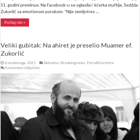
51. godini preminuo. Na Facebook-u se oglasila i kćerka muftije, Sedžda
Zukorlić sa emotivnom porukom. “Nije zemljotres …
Pročitaj više »
Veliki gubitak: Na ahiret je preselio Muamer ef.
Zukorlić
6 studenoga, 2021
Aktuelno
,
Breaking news
,
Porodične teme
za
Komentari isključeni
Veliki
gubitak:
Na
ahiret
je
preselio
Muamer
ef.
Zukorlić