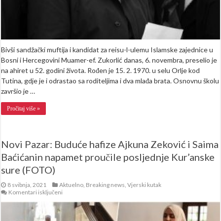
Bivši sandžački muftija i kandidat za reisu-l-ulemu Islamske zajednice u
Bosni i Hercegovini Muamer-ef. Zukorlić danas, 6. novembra, preselio je
na ahiret u 52. godini života. Rođen je 15. 2. 1970. u selu Orlje kod
Tutina, gdje je i odrastao sa roditeljima i dva mlađa brata. Osnovnu školu
završio je …
Pročitaj više »
Novi Pazar: Buduće hafize Ajkuna Zeković i Saima
Baćićanin napamet proučile posljednje Kur’anske
sure (FOTO)
8 svibnja, 2021
Aktuelno
,
Breaking news
,
Vjerski kutak
za
Komentari isključeni
Novi
Pazar:
Buduće