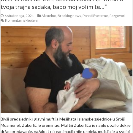
tvoja trajna sadaka, babo moj volim te…”
6 studenoga, 2021
Aktuelno
,
Breaking news
,
Porodične teme
,
Razgovori
za
Komentari isključeni
Kćerka
Muamera
ef.,
Sedžda
Zukorlić:
“Mi
smo
tvoja
trajna
sadaka,
babo
moj
volim
te…”
Bivši predsjednik i glavni muftija Mešihata Islamske zajednice u Srbiji
Muamer ef. Zukorlić je preminuo. Muftiji Zukorliću je naglo pozlilo dok je
držao predavanje, nažalost ni reanimacija nije uspjela, muftija je u svojoj