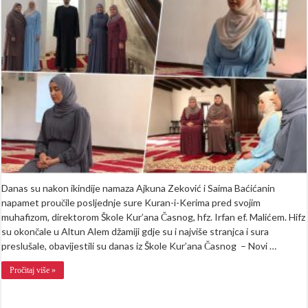
hafize
Ajkuna
Zeković
i
Saima
Baćićanin
napamet
proučile
posljednje
Kur’anske
sure
(FOTO)
Danas su nakon ikindije namaza Ajkuna Zeković i Saima Baćićanin
napamet proučile posljednje sure Kuran-i-Kerima pred svojim
muhafizom, direktorom Škole Kur’ana Časnog, hfz. Irfan ef. Malićem. Hifz
su okončale u Altun Alem džamiji gdje su i najviše stranjca i sura
preslušale, obavijestili su danas iz Škole Kur’ana Časnog – Novi …
Pročitaj više »