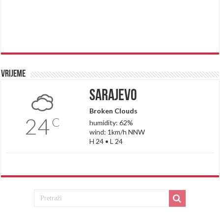
Vrijeme
Sarajevo
Broken Clouds
24
C
humidity: 62%
wind: 1km/h NNW
H 24 • L 24