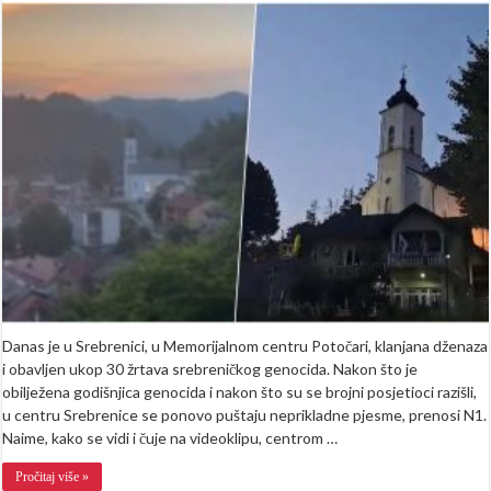
Centrom
Srebrenice
odzvanja
pjesma
“Veseli
se
srpski
rode”
(VIDEO)
Danas je u Srebrenici, u Memorijalnom centru Potočari, klanjana dženaza
i obavljen ukop 30 žrtava srebreničkog genocida. Nakon što je
obilježena godišnjica genocida i nakon što su se brojni posjetioci razišli,
u centru Srebrenice se ponovo puštaju neprikladne pjesme, prenosi N1.
Naime, kako se vidi i čuje na videoklipu, centrom …
Pročitaj više »