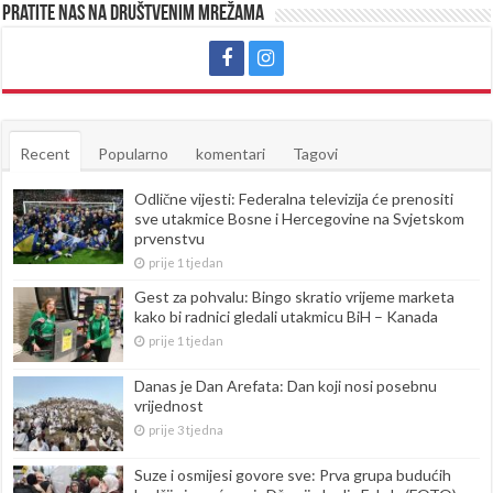
Pratite nas na društvenim mrežama
Recent
Popularno
komentari
Tagovi
Odlične vijesti: Federalna televizija će prenositi
sve utakmice Bosne i Hercegovine na Svjetskom
prvenstvu
prije 1 tjedan
Gest za pohvalu: Bingo skratio vrijeme marketa
kako bi radnici gledali utakmicu BiH – Kanada
prije 1 tjedan
Danas je Dan Arefata: Dan koji nosi posebnu
vrijednost
prije 3 tjedna
Suze i osmijesi govore sve: Prva grupa budućih