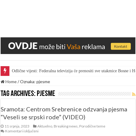
Odlične vijesti: Federalna televizija će prenositi sve utakmice Bosne i
Home
/
Oznaka:
pjesme
Tag Archives:
pjesme
Sramota: Centrom Srebrenice odzvanja pjesma
“Veseli se srpski rode” (VIDEO)
11 srpnja, 2023
Aktuelno
,
Breaking news
,
Porodične teme
za
Komentari isključeni
Sramota: