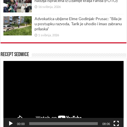
hadžija ispraćena iz Džamije kralja Fahda (FOTO)
16 svibnja, 2026
Advokatica ubijene Elme Godinjak-Prusac: “Bila je
u postupku razvoda, Tarik je uhodio i imao zabranu
prilaska”
1 svibnja, 2026
Recept sedmice
Reproduktor
videozapisa
00:00
08:06