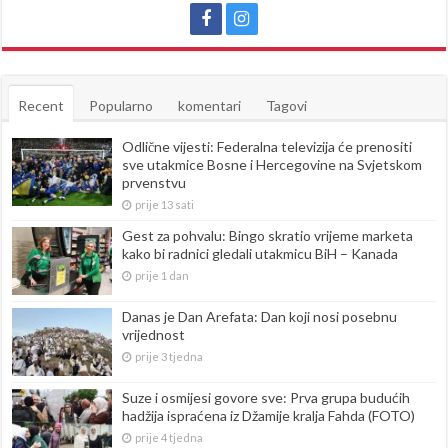
Recent
Popularno
komentari
Tagovi
Odlične vijesti: Federalna televizija će prenositi
sve utakmice Bosne i Hercegovine na Svjetskom
prvenstvu
prije 13 sati
Gest za pohvalu: Bingo skratio vrijeme marketa
kako bi radnici gledali utakmicu BiH – Kanada
prije 1 dan
Danas je Dan Arefata: Dan koji nosi posebnu
vrijednost
prije 3 tjedna
Suze i osmijesi govore sve: Prva grupa budućih
hadžija ispraćena iz Džamije kralja Fahda (FOTO)
prije 4 tjedna