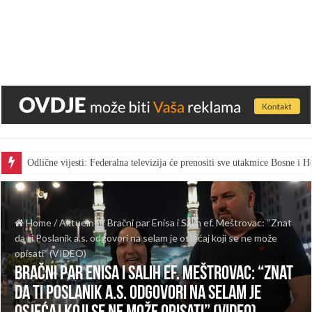
Odlične vijesti: Federalna televizija će prenositi sve utakmice Bosne i
Home
/
Aktuelno
/
Bračni par Enisa i Salih ef. Meštrovac: “Znat
da ti Poslanik a.s. odgovori na selam je osjećaj koji se ne može
opisati” (VIDEO)
Bračni par Enisa i Salih ef. Meštrovac: “Znat
da ti Poslanik a.s. odgovori na selam je