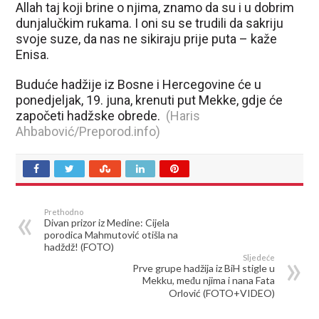
Allah taj koji brine o njima, znamo da su i u dobrim
dunjalučkim rukama. I oni su se trudili da sakriju
svoje suze, da nas ne sikiraju prije puta – kaže
Enisa.
Buduće hadžije iz Bosne i Hercegovine će u
ponedjeljak, 19. juna, krenuti put Mekke, gdje će
započeti hadžske obrede.
(Haris
Ahbabović/Preporod.info)
Prethodno
Divan prizor iz Medine: Cijela
porodica Mahmutović otišla na
hadždž! (FOTO)
Sljedeće
Prve grupe hadžija iz BiH stigle u
Mekku, među njima i nana Fata
Orlović (FOTO+VIDEO)