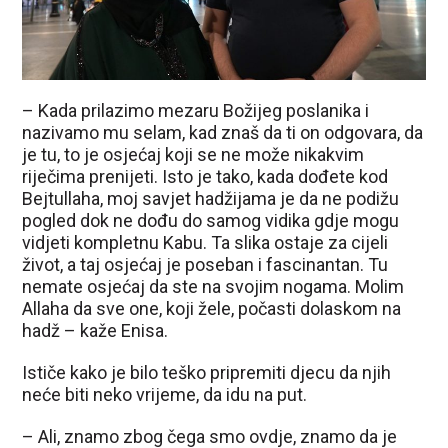
– Kada prilazimo mezaru Božijeg poslanika i
nazivamo mu selam, kad znaš da ti on odgovara, da
je tu, to je osjećaj koji se ne može nikakvim
riječima prenijeti. Isto je tako, kada dođete kod
Bejtullaha, moj savjet hadžijama je da ne podižu
pogled dok ne dođu do samog vidika gdje mogu
vidjeti kompletnu Kabu. Ta slika ostaje za cijeli
život, a taj osjećaj je poseban i fascinantan. Tu
nemate osjećaj da ste na svojim nogama. Molim
Allaha da sve one, koji žele, počasti dolaskom na
hadž – kaže Enisa.
Ističe kako je bilo teško pripremiti djecu da njih
neće biti neko vrijeme, da idu na put.
– Ali, znamo zbog čega smo ovdje, znamo da je