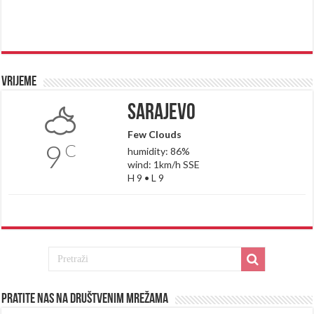
Vrijeme
Sarajevo
Few Clouds
9
C
humidity: 86%
wind: 1km/h SSE
H 9 • L 9
Pratite nas na društvenim mrežama