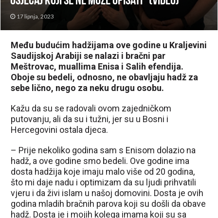
osjećaj koji se ne može opisati” (VIDEO)
17 lipnja, 2023
Među budućim hadžijama ove godine u Kraljevini
Saudijskoj Arabiji se nalazi i bračni par
Meštrovac, muallima Enisa i Salih efendija.
Oboje su bedeli, odnosno, ne obavljaju hadž za
sebe lično, nego za neku drugu osobu.
Kažu da su se radovali ovom zajedničkom
putovanju, ali da su i tužni, jer su u Bosni i
Hercegovini ostala djeca.
– Prije nekoliko godina sam s Enisom dolazio na
hadž, a ove godine smo bedeli. Ove godine ima
dosta hadžija koje imaju malo više od 20 godina,
što mi daje nadu i optimizam da su ljudi prihvatili
vjeru i da živi islam u našoj domovini. Dosta je ovih
godina mladih bračnih parova koji su došli da obave
hadž. Dosta je i mojih kolega imama koji su sa