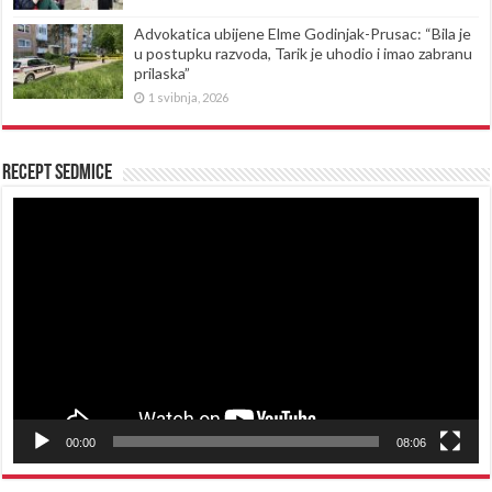
Advokatica ubijene Elme Godinjak-Prusac: “Bila je
u postupku razvoda, Tarik je uhodio i imao zabranu
prilaska”
1 svibnja, 2026
Recept sedmice
Reproduktor
videozapisa
00:00
08:06