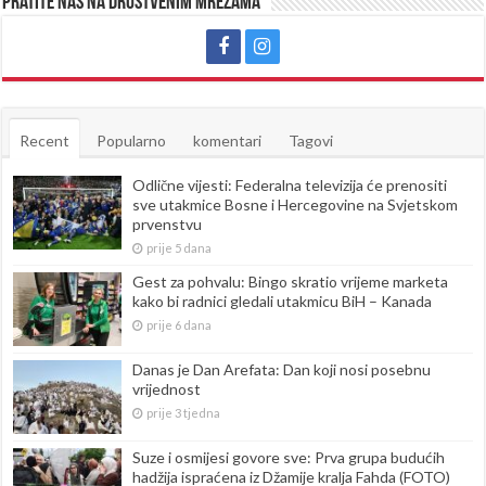
Pratite nas na društvenim mrežama
Recent
Popularno
komentari
Tagovi
Odlične vijesti: Federalna televizija će prenositi
sve utakmice Bosne i Hercegovine na Svjetskom
prvenstvu
prije 5 dana
Gest za pohvalu: Bingo skratio vrijeme marketa
kako bi radnici gledali utakmicu BiH – Kanada
prije 6 dana
Danas je Dan Arefata: Dan koji nosi posebnu
vrijednost
prije 3 tjedna
Suze i osmijesi govore sve: Prva grupa budućih
hadžija ispraćena iz Džamije kralja Fahda (FOTO)