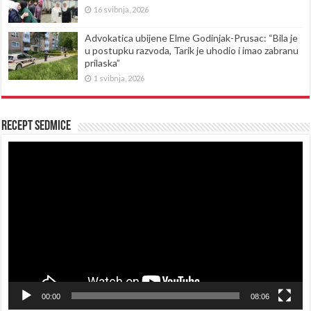
16 svibnja, 2026
Advokatica ubijene Elme Godinjak-Prusac: “Bila je
u postupku razvoda, Tarik je uhodio i imao zabranu
prilaska”
1 svibnja, 2026
Recept sedmice
Reproduktor
videozapisa
00:00
08:06