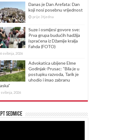
Danas je Dan Arefata: Dan
koji nosi posebnu vrijednost
prije 3 tjedna
Suze i osmijesi govore sve:
Prva grupa budućih hadžija
ispraćena iz Džamije kralja
Fahda (FOTO)
6 svibnja, 2026
Advokatica ubijene Elme
Godinjak-Prusac: “Bila je u
postupku razvoda, Tarik je
uhodio i imao zabranu
laska”
 svibnja, 2026
pt sedmice
produktor
eozapisa