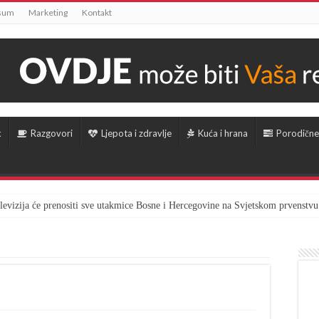
sum
Marketing
Kontakt
k
Razgovori
Ljepota i zdravlje
Kuća i hrana
Porodične
televizija će prenositi sve utakmice Bosne i Hercegovine na Svjetskom prvenstvu