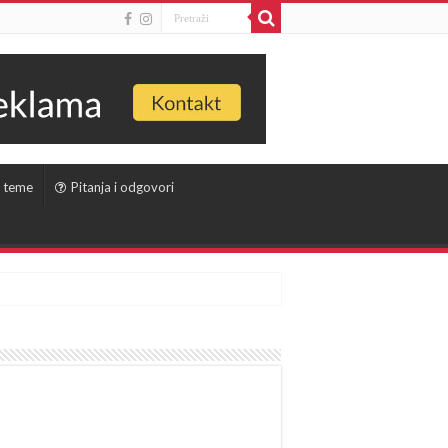
 teme
Pitanja i odgovori