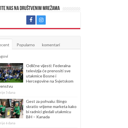
ite nas na društvenim mrežama
ecent
Popularno
komentari
agovi
Odlične vijesti: Federalna
televizija će prenositi sve
utakmice Bosne i
Hercegovine na Svjetskom
venstvu
rije 5 dana
Gest za pohvalu: Bingo
skratio vrijeme marketa kako
bi radnici gledali utakmicu
BiH – Kanada
rije 6 dana