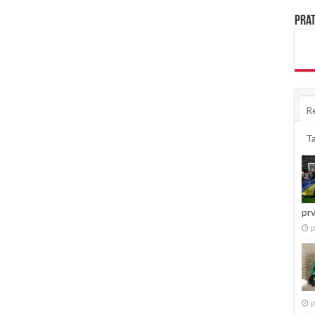
Prat
R
T
pr
p
p