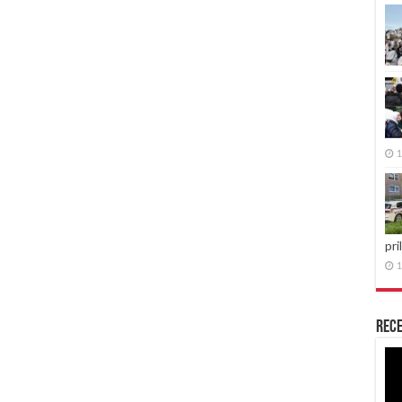
1
pri
1
Rece
Re
vid