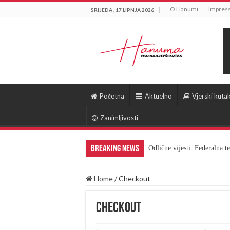
O Hanumi
Impres
SRIJEDA , 17 LIPNJA 2026
Početna
Aktuelno
Vjerski kuta
Zanimljivosti
Breaking News
Odlične vijesti: Federalna 
Home
/
Checkout
Checkout