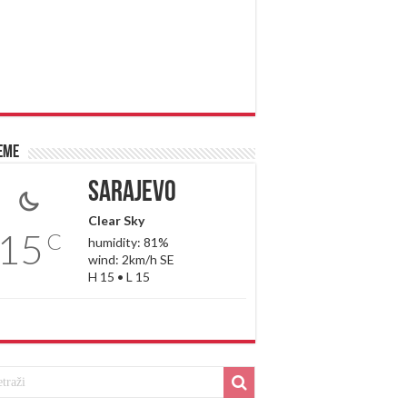
eme
Sarajevo
Clear Sky
15
C
humidity: 81%
wind: 2km/h SE
H 15 • L 15