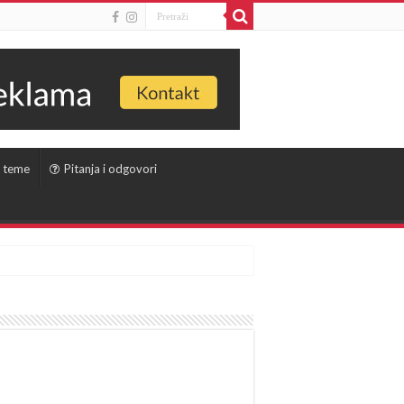
 teme
Pitanja i odgovori