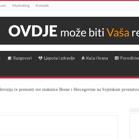
sum
Marketing
Kontakt
k
Razgovori
Ljepota i zdravlje
Kuća i hrana
Porodične
televizija će prenositi sve utakmice Bosne i Hercegovine na Svjetskom prvenstvu