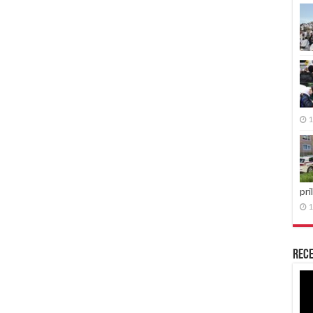
1
pri
1
Rece
Re
vid