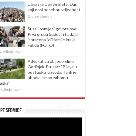
Danas je Dan Arefata: Dan
koji nosi posebnu vrijednost
prije 3 tjedna
Suze i osmijesi govore sve:
Prva grupa budućih hadžija
ispraćena iz Džamije kralja
Fahda (FOTO)
6 svibnja, 2026
Advokatica ubijene Elme
Godinjak-Prusac: “Bila je u
postupku razvoda, Tarik je
uhodio i imao zabranu
laska”
 svibnja, 2026
pt sedmice
produktor
eozapisa