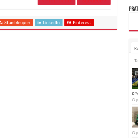
Prethodno
Sljedeće
Prat
Stumbleupon
LinkedIn
Pinterest
R
T
pr
p
p