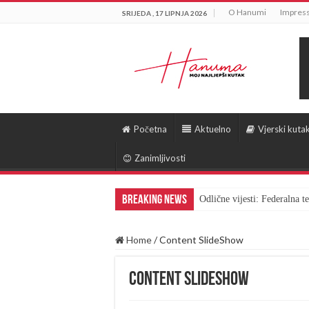
O Hanumi
Impres
SRIJEDA , 17 LIPNJA 2026
Početna
Aktuelno
Vjerski kuta
Zanimljivosti
Breaking News
Odlične vijesti: Federalna 
Home
/
Content SlideShow
Content SlideShow