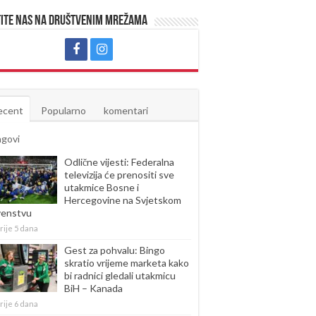
ite nas na društvenim mrežama
ecent
Popularno
komentari
agovi
Odlične vijesti: Federalna
televizija će prenositi sve
utakmice Bosne i
Hercegovine na Svjetskom
venstvu
rije 5 dana
Gest za pohvalu: Bingo
skratio vrijeme marketa kako
bi radnici gledali utakmicu
BiH – Kanada
rije 6 dana