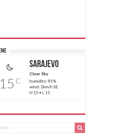
eme
Sarajevo
Clear Sky
15
C
humidity: 81%
wind: 2km/h SE
H 15 • L 15