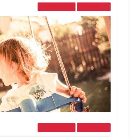
Prethodno
Sljedeće
Prethodno
Sljedeće