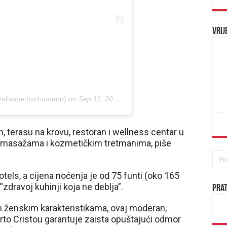
Vrij
@elisabethschumann)
on
Sep 11, 2019 at 11:56pm PDT
, terasu na krovu, restoran i wellness centar u
u masažama i kozmetičkim tretmanima, piše
els, a cijena noćenja je od 75 funti (oko 165
zdravoj kuhinji koja ne deblja”.
Prat
ženskim karakteristikama, ovaj moderan,
orto Cristou garantuje zaista opuštajući odmor