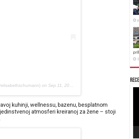
p
pri
1
Rece
@elisabethschumann)
on
Sep 11, 2019 at 11:57pm PDT
Re
vid
dravoj kuhinji, wellnessu, bazenu, besplatnom
jedinstvenoj atmosferi kreiranoj za žene – stoji
.