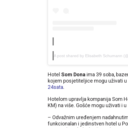
A post shared by Elisabeth Schumann (
Hotel
Som Dona
ima 39 soba, bazen
kojem posjetiteljice mogu uživati 
24sata
.
Hotelom upravlja kompanija Som Hot
KM) na više. Gošće mogu uživati i u “
– Odvažnim uređenjem nadahnutim 
funkcionalan i jedinstven hotel u P