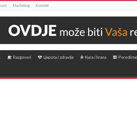
ssum
Marketing
Kontakt
k
Razgovori
Ljepota i zdravlje
Kuća i hrana
Porodične