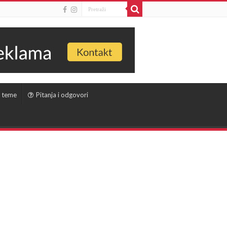
 teme
Pitanja i odgovori