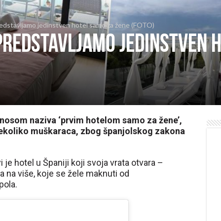
Predstavljamo jedinstven hotel samo za žene (FOTO)
: Predstavljamo jedinstven 
ponosom naziva ‘prvim hotelom samo za žene’,
i nekoliko muškaraca, zbog španjolskog zakona
i je hotel u Španiji koji svoja vrata otvara –
a na više, koje se žele maknuti od
pola.