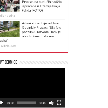
Prva grupa budućih hadžija
ispraćena iz Džamije kralja
Fahda (FOTO)
rije 4 tjedna
Advokatica ubijene Elme
Godinjak-Prusac: “Bila je u
postupku razvoda, Tarik je
uhodio i imao zabranu
laska”
 svibnja, 2026
pt sedmice
produktor
eozapisa
00:00
08:06