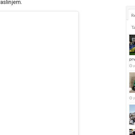
raslinjem.
R
T
pr
p
p