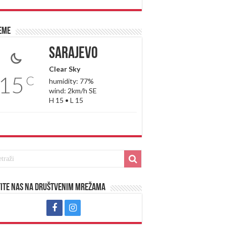
eme
Sarajevo
Clear Sky
15
C
humidity: 77%
wind: 2km/h SE
H 15 • L 15
ite nas na društvenim mrežama