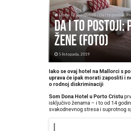
Home
/
Zanimljivosti
/
Da i to postoji: 
Da i to postoji
žene (FOTO)
5 listopada, 2019
Iako se ovaj hotel na Mallorci s 
uprava će ipak morati zaposliti 
o rodnoj diskriminaciji
Som Dona Hotel u Porto Cristu
prv
isključivo ženama – i to od 14 godin
svakodnevnog stresa i suprotnog s