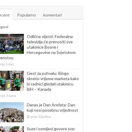
ecent
Popularno
komentari
agovi
Odlične vijesti: Federalna
televizija će prenositi sve
utakmice Bosne i
Hercegovine na Svjetskom
venstvu
rije 1 dan
Gest za pohvalu: Bingo
skratio vrijeme marketa kako
bi radnici gledali utakmicu
BiH – Kanada
rije 2 dana
Danas je Dan Arefata: Dan
koji nosi posebnu vrijednost
prije 3 tjedna
Suze i osmijesi govore sve: