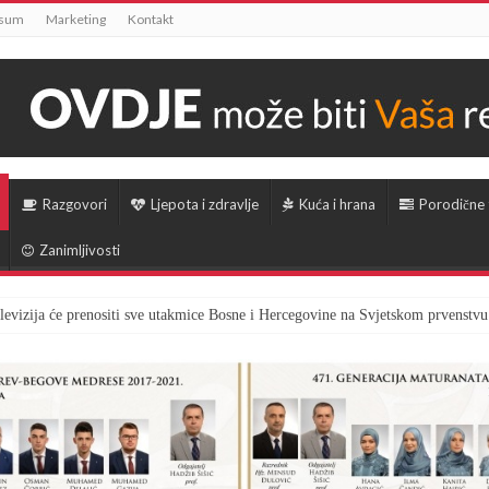
ssum
Marketing
Kontakt
Razgovori
Ljepota i zdravlje
Kuća i hrana
Porodične
Zanimljivosti
televizija će prenositi sve utakmice Bosne i Hercegovine na Svjetskom prvenstvu
tio vrijeme marketa kako bi radnici gledali utakmicu BiH – Kanada