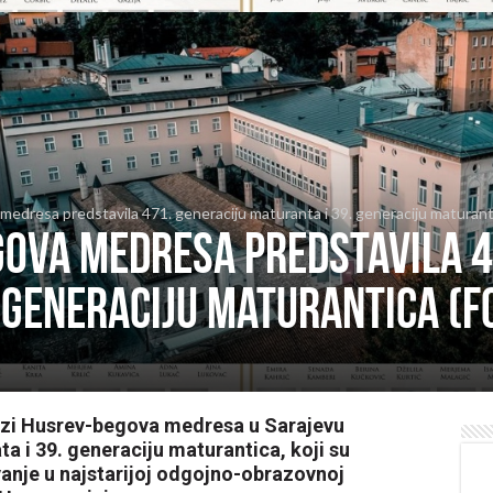
edresa predstavila 471. generaciju maturanta i 39. generaciju maturan
gova medresa predstavila 4
 generaciju maturantica (F
Gazi Husrev-begova medresa u Sarajevu
ta i 39. generaciju maturantica, koji su
vanje u najstarijoj odgojno-obrazovnoj