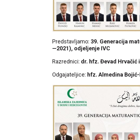
Predstavljamo:
39. Generacija ma
—2021), odjeljenje IVC
Razrednici:
dr. hfz. Đevad Hrvačić 
Odgajateljice:
hfz. Almedina Bojić-R