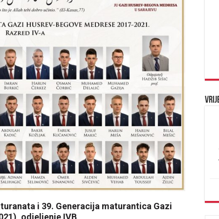
Vrij
turanata i 39. Generacija maturantica Gazi
1), odjeljenje IVB