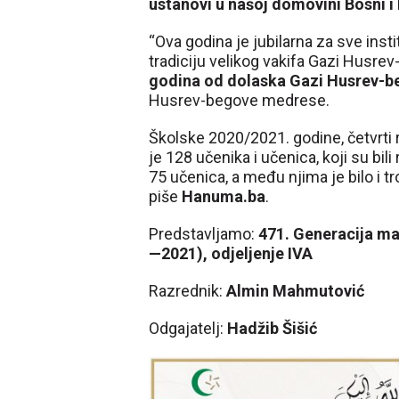
ustanovi u našoj domovini Bosni i
“Ova godina je jubilarna za sve inst
tradiciju velikog vakifa Gazi Husrev
godina od dolaska Gazi Husrev-b
Husrev-begove medrese.
Školske 2020/2021. godine, četvrt
je 128 učenika i učenica, koji su bili 
75 učenica, a među njima je bilo i tr
piše
Hanuma.ba
.
Predstavljamo:
471. Generacija m
—2021), odjeljenje IVA
Razrednik:
Almin Mahmutović
Odgajatelj:
Hadžib Šišić