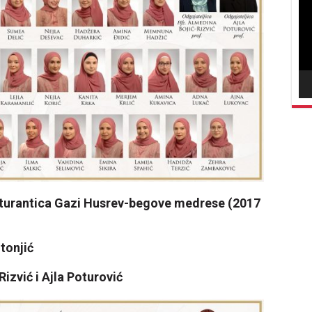
vid
turantica Gazi Husrev-begove medrese (2017
tonjić
izvić i Ajla Poturović