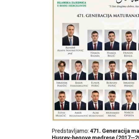
Predstavljamo:
471. Generacija ma
Husrev-begove medrese (2017—202