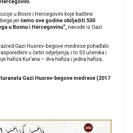
 Hercegovini.
itucije u Bosni i Hercegovini koje baštine
-bega jer
ćemo ove godine obilježiti 500
ega u Bosnu i Hercegovinu”,
navode iz Gazi
i razred Gazi Husrev-begove medrese pohađalo
raspoređeni u četiri odjeljenja, i to 53 učenika i
oje hafiza Kurʼana – dva hafiza i jedna hafiza,
aturanata Gazi Husrev-begove medrese (2017