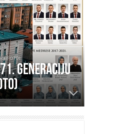
tica (FOTO)
71. generaciju
OTO)