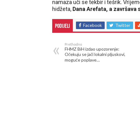
namaza uči se tekbir i tešrik. Vrijem
hidžeta,
Dana Arefata, a završava 
Facebook
Twitter
Podijeli
Prethodno
FHMZ BiH izdao upozorenje:
Očekuju se jači lokalni pljuskovi,
moguće poplave…