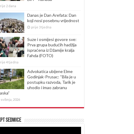
rije 2 dana
Danas je Dan Arefata: Dan
koji nosi posebnu vrijednost
prije 3 tjedna
Suze i osmijesi govore sve:
Prva grupa budućih hadžija
ispraćena iz Džamije kralja
Fahda (FOTO)
rije 4 tjedna
Advokatica ubijene Elme
Godinjak-Prusac: “Bila je u
postupku razvoda, Tarik je
uhodio i imao zabranu
laska”
 svibnja, 2026
pt sedmice
produktor