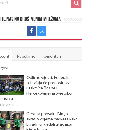
ite nas na društvenim mrežama
ecent
Popularno
komentari
agovi
Odlične vijesti: Federalna
televizija će prenositi sve
utakmice Bosne i
Hercegovine na Svjetskom
venstvu
rije 20 sati
Gest za pohvalu: Bingo
skratio vrijeme marketa kako
bi radnici gledali utakmicu
BiH – Kanada