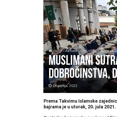
Home
/
Aktuelno
/
Muslimani sutra obilj
Muslimani sutr
dobročinstva, d
19 srpnja, 2021
Prema Takvimu Islamske zajednice
bajrama je u utorak, 20. jula 2021.