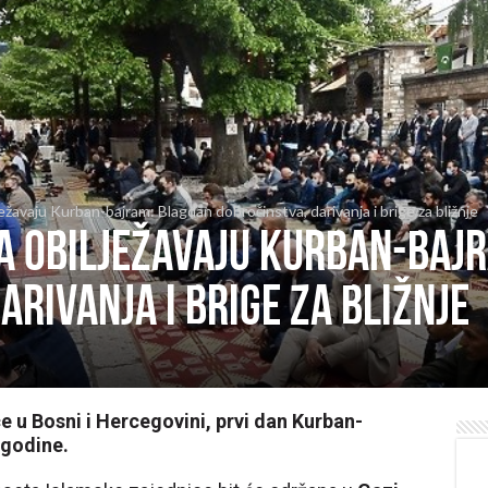
ežavaju Kurban-bajram: Blagdan dobročinstva, darivanja i brige za bližnje
a obilježavaju Kurban-baj
arivanja i brige za bližnje
 u Bosni i Hercegovini, prvi dan Kurban-
 godine.