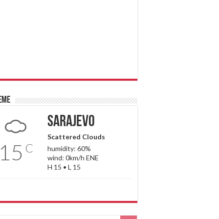
eme
Sarajevo
Scattered Clouds
15
C
humidity: 60%
wind: 0km/h ENE
H 15 • L 15