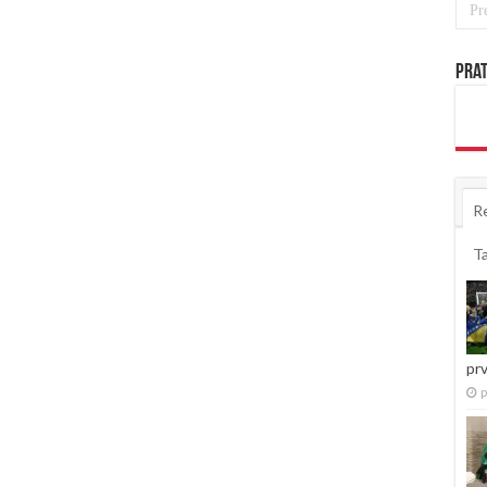
Prat
R
T
pr
p