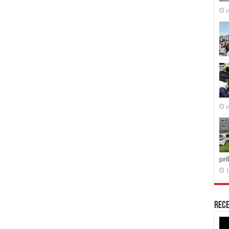
p
p
pri
1
Rece
Re