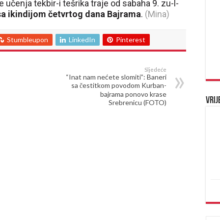
e učenja tekbir-i tešrika traje od sabaha 9. zu-l-
sa ikindijom četvrtog dana Bajrama
.
(Mina)
Stumbleupon
LinkedIn
Pinterest
Sljedeće
“Inat nam nećete slomiti”: Baneri
sa čestitkom povodom Kurban-
bajrama ponovo krase
Vrij
Srebrenicu (FOTO)