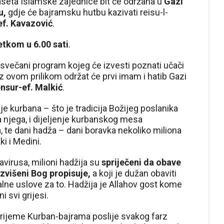
seta Islamske zajednice bit će održana u
Gazi
u,
gdje će bajramsku hutbu kazivati reisu-l-
ef. Kavazović
.
etkom u 6.00 sati
.
večani program kojeg će izvesti poznati učači
 vaz ovom prilikom održat će prvi imam i hatib Gazi
ensur-ef. Malkić
.
 kurbana – što je tradicija Božijeg poslanika
na njega, i dijeljenje kurbanskog mesa
, te dani hadža – dani boravka nekoliko miliona
 i Medini.
virusa, milioni hadžija su
spriječeni da obave
Uzvišeni Bog propisuje,
a koji je dužan obaviti
lne uslove za to. Hadžija je Allahov gost kome
 svi grijesi.
 vrijeme Kurban-bajrama poslije svakog farz