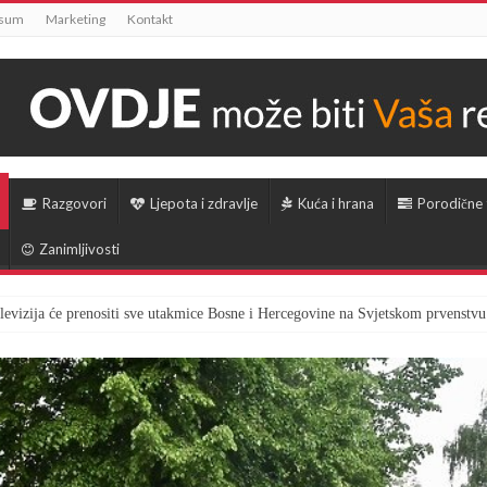
ssum
Marketing
Kontakt
Razgovori
Ljepota i zdravlje
Kuća i hrana
Porodične
Zanimljivosti
televizija će prenositi sve utakmice Bosne i Hercegovine na Svjetskom prvenstvu