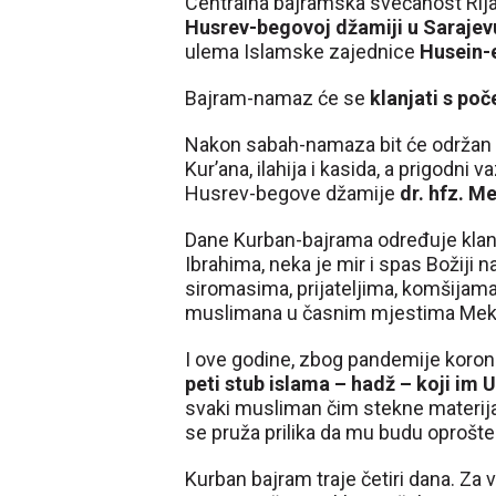
Centralna bajramska svečanost Rija
Husrev-begovoj džamiji u Sarajev
ulema Islamske zajednice
Husein-
Bajram-namaz će se
klanjati s poč
Nakon sabah-namaza bit će održan s
Kur’ana, ilahija i kasida, a prigodni
Husrev-begove džamije
dr. hfz. M
Dane Kurban-bajrama određuje klanje
Ibrahima, neka je mir i spas Božiji 
siromasima, prijateljima, komšijama
muslimana u časnim mjestima Mekki
I ove godine, zbog pandemije korona
peti stub islama – hadž – koji im 
svaki musliman čim stekne materija
se pruža prilika da mu budu oprošteni
Kurban bajram traje četiri dana. Za