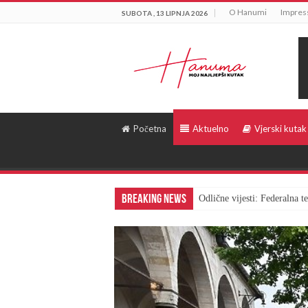
O Hanumi
Impre
SUBOTA , 13 LIPNJA 2026
Početna
Aktuelno
Vjerski kutak
Breaking News
Odlične vijesti: Federalna 