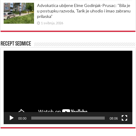
Advokatica ubijene Elme Godinjak-Prusac: “Bila je
u postupku razvoda, Tarik je uhodio i imao zabranu
prilaska”
1 svibnja, 2026
Recept sedmice
Reproduktor
videozapisa
00:00
08:06