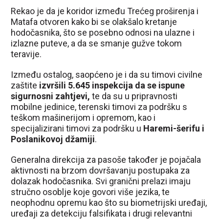
Rekao je da je koridor između Trećeg proširenja i
Matafa otvoren kako bi se olakšalo kretanje
hodočasnika, što se posebno odnosi na ulazne i
izlazne puteve, a da se smanje gužve tokom
teravije.
Između ostalog, saopćeno je i da su timovi civilne
zaštite
izvršili 5.645 inspekcija da se ispune
sigurnosni zahtjevi,
te da su u pripravnosti
mobilne jedinice, terenski timovi za podršku s
teškom mašinerijom i opremom, kao i
specijalizirani timovi za podršku u
Haremi-šerifu i
Poslanikovoj džamiji
.
Generalna direkcija za pasoše također je pojačala
aktivnosti na brzom dovršavanju postupaka za
dolazak hodočasnika. Svi granični prelazi imaju
stručno osoblje koje govori više jezika, te
neophodnu opremu kao što su biometrijski uređaji,
uređaji za detekciju falsifikata i drugi relevantni