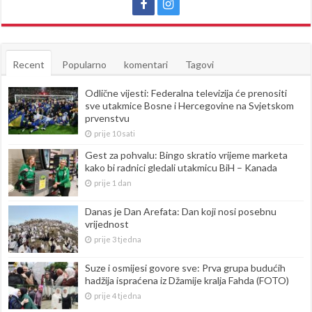
Recent
Popularno
komentari
Tagovi
Odlične vijesti: Federalna televizija će prenositi
sve utakmice Bosne i Hercegovine na Svjetskom
prvenstvu
prije 10 sati
Gest za pohvalu: Bingo skratio vrijeme marketa
kako bi radnici gledali utakmicu BiH – Kanada
prije 1 dan
Danas je Dan Arefata: Dan koji nosi posebnu
vrijednost
prije 3 tjedna
Suze i osmijesi govore sve: Prva grupa budućih
hadžija ispraćena iz Džamije kralja Fahda (FOTO)
prije 4 tjedna