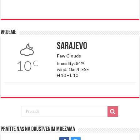
Vrijeme
Sarajevo
Few Clouds
10
C
humidity: 84%
wind: 1km/h ESE
H 10 • L 10
Pratite nas na društvenim mrežama