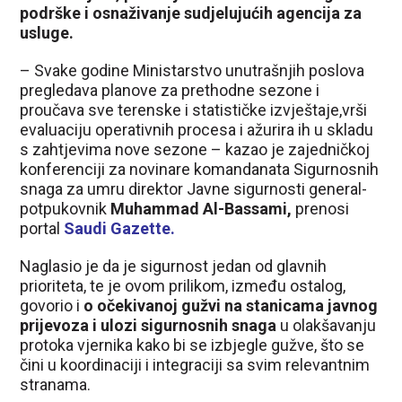
podrške i osnaživanje sudjelujućih agencija za
usluge.
– Svake godine Ministarstvo unutrašnjih poslova
pregledava planove za prethodne sezone i
proučava sve terenske i statističke izvještaje,vrši
evaluaciju operativnih procesa i ažurira ih u skladu
s zahtjevima nove sezone – kazao je zajedničkoj
konferenciji za novinare komandanata Sigurnosnih
snaga za umru direktor Javne sigurnosti general-
potpukovnik
Muhammad Al-Bassami,
prenosi
portal
Saudi Gazette
.
Naglasio je da je sigurnost jedan od glavnih
prioriteta, te je ovom prilikom, između ostalog,
govorio i
o očekivanoj gužvi na stanicama javnog
prijevoza i ulozi sigurnosnih snaga
u olakšavanju
protoka vjernika kako bi se izbjegle gužve, što se
čini u koordinaciji i integraciji sa svim relevantnim
stranama.