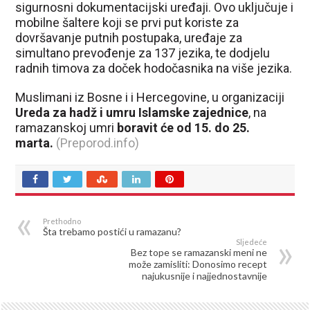
sigurnosni dokumentacijski uređaji. Ovo uključuje i
mobilne šaltere koji se prvi put koriste za
dovršavanje putnih postupaka, uređaje za
simultano prevođenje za 137 jezika, te dodjelu
radnih timova za doček hodočasnika na više jezika.
Muslimani iz Bosne i i Hercegovine, u organizaciji
Ureda za hadž i umru Islamske zajednice
, na
ramazanskoj umri
boravit će od 15. do 25.
marta.
(Preporod.info)
Prethodno
Šta trebamo postići u ramazanu?
Sljedeće
Bez tope se ramazanski meni ne
može zamisliti: Donosimo recept
najukusnije i najjednostavnije