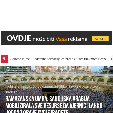
Odlične vijesti: Federalna televizija će prenositi sve utakmice Bosne i
Home
/
Aktuelno
/
Ramazanska umra: Saudijska Arabija
mobilizirala sve resurse da vjernici lahko i ugodno obave svoje
ibadete
Ramazanska umra: Saudijska Arabija
mobilizirala sve resurse da vjernici lahko i