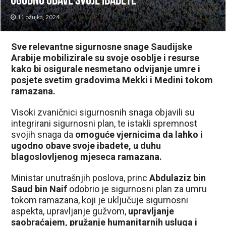
ugodno obave svoje ibadete
11 ožujka, 2024
Sve relevantne sigurnosne snage Saudijske
Arabije mobilizirale su svoje osoblje i resurse
kako bi osigurale nesmetano odvijanje umre i
posjete svetim gradovima Mekki i Medini tokom
ramazana.
Visoki zvaničnici sigurnosnih snaga objavili su
integrirani sigurnosni plan, te istakli spremnost
svojih snaga da
omoguće vjernicima da lahko i
ugodno obave svoje ibadete, u duhu
blagoslovljenog mjeseca ramazana.
Ministar unutrašnjih poslova, princ
Abdulaziz bin
Saud bin Naif
odobrio je sigurnosni plan za umru
tokom ramazana, koji je uključuje sigurnosni
aspekta, upravljanje gužvom,
upravljanje
saobraćajem, pružanje humanitarnih usluga i