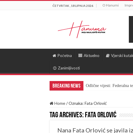
O Hanumi
Impr
ČETVRTAK , 18 LIPNJA 2026
Početna
Aktuelno
Vjerski kuta
Zanimljivosti
Breaking News
Odlične vijesti: Federalna 
Home
/
Oznaka:
Fata Orlović
Tag Archives:
Fata Orlović
Nana Fata Orlović se javila i