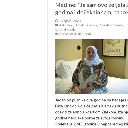
Medine: “Ja sam ovo željela 
godina i dočekala sam, napo
15 lipnja, 2023
Aktuelno
,
Breaking news
,
Porodične teme
,
Vjerski kutak
za
Komentari isključeni
Nana
Fata
Orlović
se
javila
iz
Medine:
“Ja
sam
ovo
željela
25
godina
i
dočekala
Jedan od putnika ove godine na hadž je i
sam,
Fata Orlović, koja će petu islamsku dužno
napokon”
obaviti zajedno s kćerkom Zlatkom. Iza nj
godine herojske borbe za svoju imovinu.
Rođena je 1943. godine u neposrednoj bli