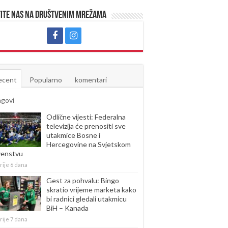
ite nas na društvenim mrežama
ecent
Popularno
komentari
agovi
Odlične vijesti: Federalna
televizija će prenositi sve
utakmice Bosne i
Hercegovine na Svjetskom
venstvu
rije 6 dana
Gest za pohvalu: Bingo
skratio vrijeme marketa kako
bi radnici gledali utakmicu
BiH – Kanada
rije 7 dana