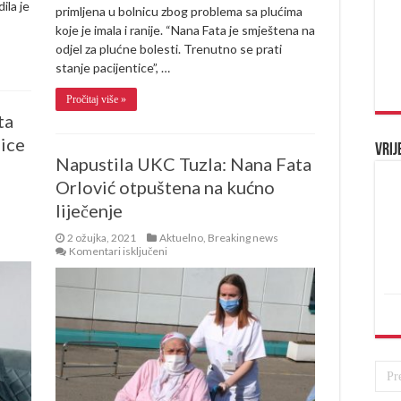
ila je
primljena u bolnicu zbog problema sa plućima
koje je imala i ranije. “Nana Fata je smještena na
odjel za plućne bolesti. Trenutno se prati
stanje pacijentice”, …
Pročitaj više »
ta
nice
Vrij
Napustila UKC Tuzla: Nana Fata
Orlović otpuštena na kućno
liječenje
2 ožujka, 2021
Aktuelno
,
Breaking news
za
Komentari isključeni
Napustila
UKC
Tuzla:
Nana
Fata
Orlović
otpuštena
na
kućno
liječenje