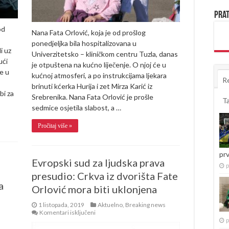
Prat
od
Nana Fata Orlović, koja je od prošlog
ponedjeljka bila hospitalizovana u
i uz
Univerzitetsko – kliničkom centru Tuzla, danas
ući
je otpuštena na kućno liječenje. O njoj će u
e u
kućnoj atmosferi, a po instrukcijama ljekara
R
brinuti kćerka Hurija i zet Mirza Karić iz
bi za
Srebrenika. Nana Fata Orlović je prošle
T
sedmice osjetila slabost, a …
Pročitaj više »
pr
Evropski sud za ljudska prava
p
presudio: Crkva iz dvorišta Fate
a
Orlović mora biti uklonjena
1 listopada, 2019
Aktuelno
,
Breaking news
za
Komentari isključeni
Evropski
p
sud