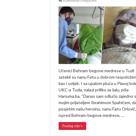
za
Komentari isključeni
Učenici
Behram-
begove
medrese
posjetili
bosansku
heroinu,
nanu
Fatu
Orlović
na
UKC-
u
Tuzla
(VIDEO)
Učenici Behram-begove medrese u Tuzli
zatekli su nanu Fatu u dobrom raspoložen
kao i uvijek. I sa upalom pluća u Plavoj bol
UKC-a Tuzla, nalazi priliku za šalu, piše
Hanuma.ba. “Danas sam odlučio zajedno 
mojim prijateljem Ibrahimom Spahićem, d
posjetim našu heroinu, nanu Fatu Orlović
ispred Behram-begove medrese, …
Pročitaj više »