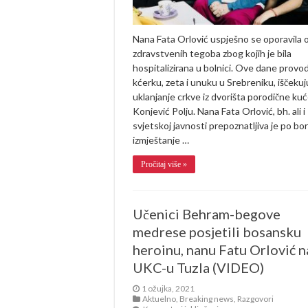
dane
provodi
s
porodicom
Nana Fata Orlović uspješno se oporavila 
(FOTO)
zdravstvenih tegoba zbog kojih je bila
hospitalizirana u bolnici. Ove dane provod
kćerku, zeta i unuku u Srebreniku, iščekuj
uklanjanje crkve iz dvorišta porodične kuć
Konjević Polju. Nana Fata Orlović, bh. ali i
svjetskoj javnosti prepoznatljiva je po bor
izmještanje …
Pročitaj više »
Učenici Behram-begove
medrese posjetili bosansku
heroinu, nanu Fatu Orlović n
UKC-u Tuzla (VIDEO)
1 ožujka, 2021
Aktuelno
,
Breaking news
,
Razgovori