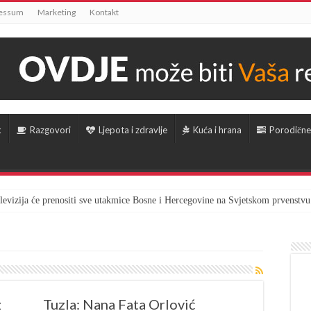
essum
Marketing
Kontakt
k
Razgovori
Ljepota i zdravlje
Kuća i hrana
Porodične
televizija će prenositi sve utakmice Bosne i Hercegovine na Svjetskom prvenstvu
z
Tuzla: Nana Fata Orlović