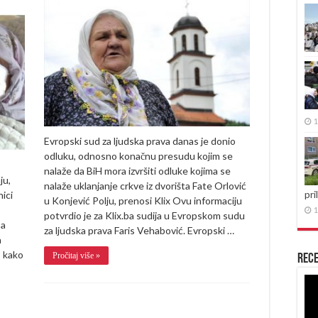
za
ljudska
prava
presudio:
Crkva
iz
dvorišta
Fate
Orlović
mora
biti
1
uklonjena
Evropski sud za ljudska prava danas je donio
odluku, odnosno konačnu presudu kojim se
nalaže da BiH mora izvršiti odluke kojima se
ju,
nalaže uklanjanje crkve iz dvorišta Fate Orlović
pri
nici
u Konjević Polju, prenosi Klix Ovu informaciju
1
potvrdio je za Klix.ba sudija u Evropskom sudu
sa
za ljudska prava Faris Vehabović. Evropski …
a
, kako
Pročitaj više »
Rece
Re
vid