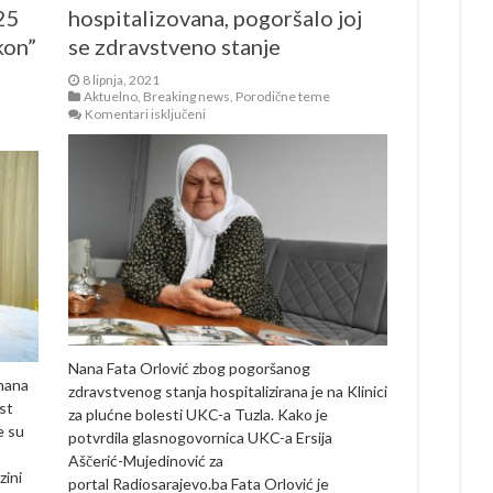
25
hospitalizovana, pogoršalo joj
kon”
se zdravstveno stanje
8 lipnja, 2021
Aktuelno
,
Breaking news
,
Porodične teme
za
Komentari isključeni
Tuzla:
Nana
Fata
Orlović
hospitalizovana,
pogoršalo
joj
se
zdravstveno
stanje
Nana Fata Orlović zbog pogoršanog
 nana
zdravstvenog stanja hospitalizirana je na Klinici
st
za plućne bolesti UKC-a Tuzla. Kako je
e su
potvrdila glasnogovornica UKC-a Ersija
Aščerić-Mujedinović za
zini
portal Radiosarajevo.ba Fata Orlović je