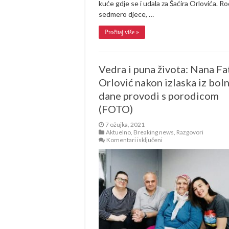
kuće gdje se i udala za Šaćira Orlovića. Rod
sedmero djece, …
Pročitaj više »
Vedra i puna života: Nana Fa
Orlović nakon izlaska iz bol
dane provodi s porodicom
(FOTO)
7 ožujka, 2021
Aktuelno
,
Breaking news
,
Razgovori
za
Komentari isključeni
Vedra
i
puna
života:
Nana
Fata
Orlović
nakon
izlaska
iz
bolnice