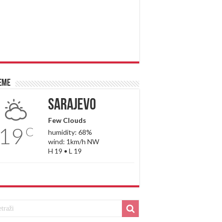
eme
Sarajevo
Few Clouds
19
C
humidity: 68%
wind: 1km/h NW
H 19 • L 19