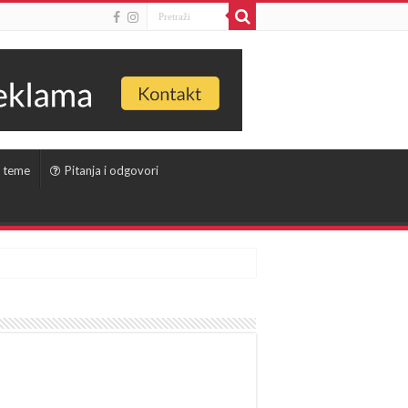
 teme
Pitanja i odgovori