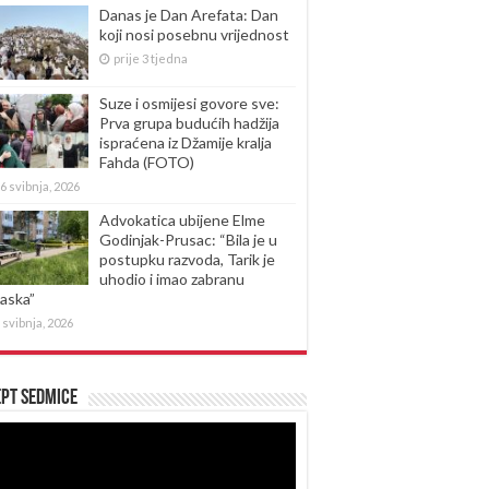
Danas je Dan Arefata: Dan
koji nosi posebnu vrijednost
prije 3 tjedna
Suze i osmijesi govore sve:
Prva grupa budućih hadžija
ispraćena iz Džamije kralja
Fahda (FOTO)
6 svibnja, 2026
Advokatica ubijene Elme
Godinjak-Prusac: “Bila je u
postupku razvoda, Tarik je
uhodio i imao zabranu
laska”
 svibnja, 2026
pt sedmice
produktor
eozapisa