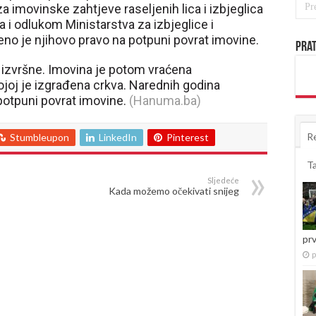
imovinske zahtjeve raseljenih lica i izbjeglica
 i odlukom Ministarstva za izbjeglice i
đeno je njihovo pravo na potpuni povrat imovine.
Prat
izvršne. Imovina je potom vraćena
ojoj je izgrađena crkva. Narednih godina
 potpuni povrat imovine.
(Hanuma.ba)
R
Stumbleupon
LinkedIn
Pinterest
T
Sljedeće
Kada možemo očekivati snijeg
pr
p