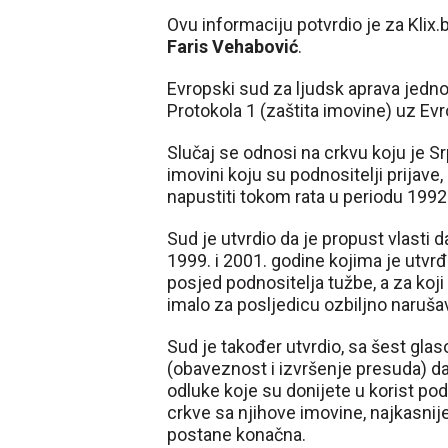
Ovu informaciju potvrdio je za Klix
Faris Vehabović
.
Evropski sud za ljudsk aprava jedno
Protokola 1 (zaštita imovine) uz Ev
Slučaj se odnosi na crkvu koju je S
imovini koju su podnositelji prijav
napustiti tokom rata u periodu 1992
Sud je utvrdio da je propust vlasti 
1999. i 2001. godine kojima je utv
posjed podnositelja tužbe, a za koji
imalo za posljedicu ozbiljno naruša
Sud je također utvrdio, sa šest gla
(obaveznost i izvršenje presuda) da
odluke koje su donijete u korist pod
crkve sa njihove imovine, najkasnij
postane konačna.