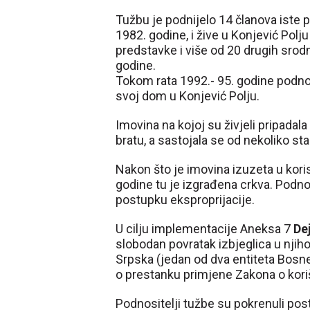
Tužbu je podnijelo 14 članova iste p
1982. godine, i žive u Konjević Polj
predstavke i više od 20 drugih srod
godine.
Tokom rata 1992.- 95. godine podnos
svoj dom u Konjević Polju.
Imovina na kojoj su živjeli pripadal
bratu, a sastojala se od nekoliko sta
Nakon što je imovina izuzeta u kori
godine tu je izgrađena crkva. Podnosi
postupku eksproprijacije.
U cilju implementacije Aneksa 7
De
slobodan povratak izbjeglica u njih
Srpska (jedan od dva entiteta Bosne
o prestanku primjene Zakona o kori
Podnositelji tužbe su pokrenuli po