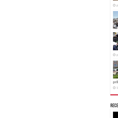
p
p
pri
1
Rece
Re