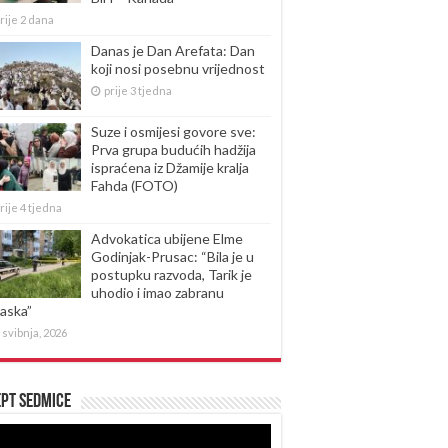
rije 2 dana
Danas je Dan Arefata: Dan
koji nosi posebnu vrijednost
prije 3 tjedna
Suze i osmijesi govore sve:
Prva grupa budućih hadžija
ispraćena iz Džamije kralja
Fahda (FOTO)
rije 4 tjedna
Advokatica ubijene Elme
Godinjak-Prusac: “Bila je u
postupku razvoda, Tarik je
uhodio i imao zabranu
laska”
 svibnja, 2026
pt sedmice
produktor