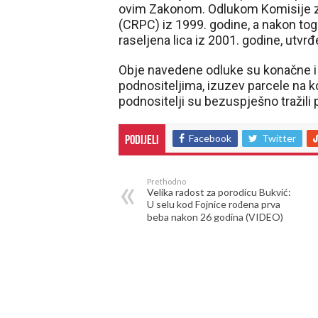
ovim Zakonom. Odlukom Komisije za 
(CRPC) iz 1999. godine, a nakon toga
raseljena lica iz 2001. godine, utvr
Obje navedene odluke su konačne i 
podnositeljima, izuzev parcele na k
podnositelji su bezuspješno tražili
Facebook
Twitter
Podijeli
Prethodno
Velika radost za porodicu Bukvić:
U selu kod Fojnice rođena prva
beba nakon 26 godina (VIDEO)