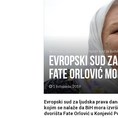
Home
/
Aktuelno
/
Evropski sud za ljuds
Evropski sud za
Fate Orlović mo
1 listopada, 2019
Evropski sud za ljudska prava da
kojim se nalaže da BiH mora izvrši
dvorišta Fate Orlović u Konjević P