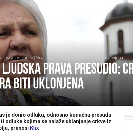
ka prava presudio: Crkva iz dvorišta Fate Orlović mora biti uklonjena
 ljudska prava presudio: C
ra biti uklonjena
nas je donio odluku, odnosno konačnu presudu
ti odluke kojima se nalaže uklanjanje crkve iz
olju, prenosi
Klix