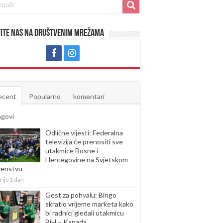
ite nas na društvenim mrežama
ecent
Popularno
komentari
agovi
Odlične vijesti: Federalna
televizija će prenositi sve
utakmice Bosne i
Hercegovine na Svjetskom
venstvu
rije 1 dan
Gest za pohvalu: Bingo
skratio vrijeme marketa kako
bi radnici gledali utakmicu
BiH – Kanada