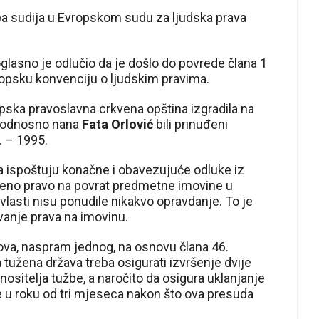
.ba sudija u Evropskom sudu za ljudska prava
glasno je odlučio da je došlo do povrede člana 1
ropsku konvenciju o ljudskim pravima.
rpska pravoslavna crkvena opština izgradila na
e, odnosno nana
Fata Orlović
bili prinuđeni
. – 1995.
da ispoštuju konačne i obavezujuće odluke iz
rđeno pravo na povrat predmetne imovine u
 vlasti nisu ponudile nikakvo opravdanje. To je
vanje prava na imovinu.
sova, naspram jednog, na osnovu člana 46.
 tužena država treba osigurati izvršenje dvije
nositelja tužbe, a naročito da osigura uklanjanje
e u roku od tri mjeseca nakon što ova presuda