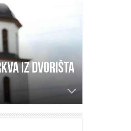
rkva iz dvorišta