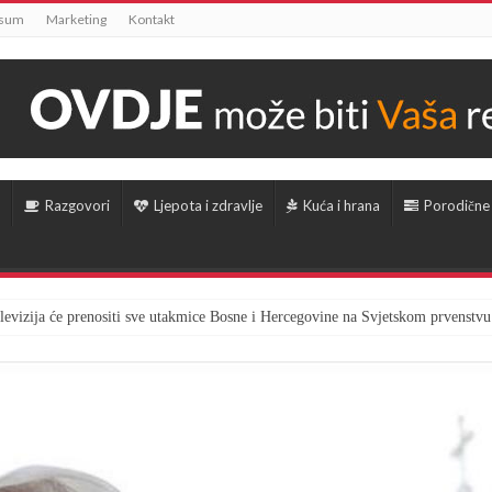
ssum
Marketing
Kontakt
Razgovori
Ljepota i zdravlje
Kuća i hrana
Porodične
televizija će prenositi sve utakmice Bosne i Hercegovine na Svjetskom prvenstvu