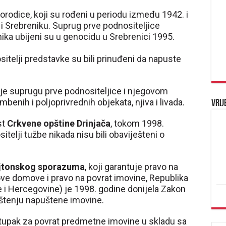
orodice, koji su rođeni u periodu između 1942. i
u i Srebreniku. Suprug prve podnositeljice
nika ubijeni su u genocidu u Srebrenici 1995.
itelji predstavke su bili prinuđeni da napuste
a je suprugu prve podnositeljice i njegovom
mbenih i poljoprivrednih objekata, njiva i livada.
Vrij
st
Crkvene opštine Drinjača
, tokom 1998.
telji tužbe nikada nisu bili obaviješteni o
jtonskog sporazuma
, koji garantuje pravo na
ove domove i pravo na povrat imovine, Republika
 i Hercegovine) je 1998. godine donijela Zakon
štenju napuštene imovine.
stupak za povrat predmetne imovine u skladu sa