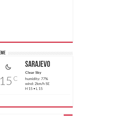
eme
Sarajevo
Clear Sky
15
C
humidity: 77%
wind: 2km/h SE
H 15 • L 15