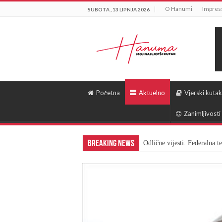
O Hanumi
Impre
SUBOTA , 13 LIPNJA 2026
Početna
Aktuelno
Vjerski kutak
Zanimljivosti
Breaking News
Odlične vijesti: Federalna 