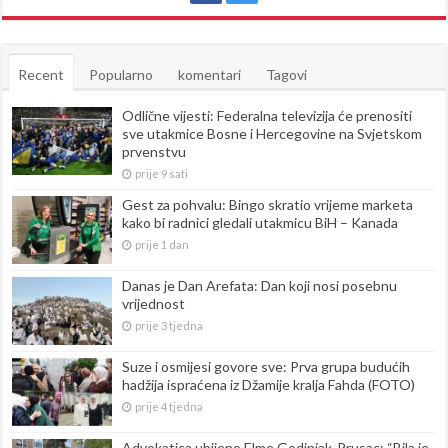
Recent
Popularno
komentari
Tagovi
Odlične vijesti: Federalna televizija će prenositi
sve utakmice Bosne i Hercegovine na Svjetskom
prvenstvu
prije 9 sati
Gest za pohvalu: Bingo skratio vrijeme marketa
kako bi radnici gledali utakmicu BiH – Kanada
prije 1 dan
Danas je Dan Arefata: Dan koji nosi posebnu
vrijednost
prije 3 tjedna
Suze i osmijesi govore sve: Prva grupa budućih
hadžija ispraćena iz Džamije kralja Fahda (FOTO)
prije 4 tjedna
Advokatica ubijene Elme Godinjak-Prusac: “Bila je