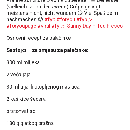
Pfanne auf Stufe 5 von 9 zubereiten 🥞 Der erste
(vielleicht auch der zweite) Crêpe gelingt
meistens nicht, nicht wundern 😅 Viel Spaß beim
nachmachen 😊
#fyp
#foryou
#fypシ
#foryoupage
#viral
#fy
♬ Sunny Day – Ted Fresco
Osnovni recept za palačinke
Sastojci – za smjesu za palačinke:
300 ml mlijeka
2 veća jaja
30 ml ulja ili otopljenog maslaca
2 kašikice šećera
prstohvat soli
130 g glatkog brašna