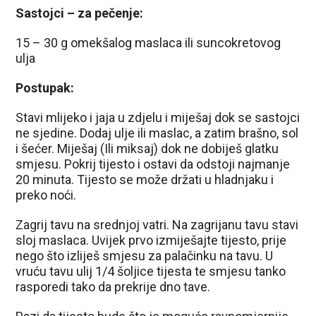
Sastojci – za pečenje:
15 – 30 g omekšalog maslaca ili suncokretovog
ulja
Postupak:
Stavi mlijeko i jaja u zdjelu i miješaj dok se sastojci
ne sjedine. Dodaj ulje ili maslac, a zatim brašno, sol
i šećer. Miješaj (Ili miksaj) dok ne dobiješ glatku
smjesu. Pokrij tijesto i ostavi da odstoji najmanje
20 minuta. Tijesto se može držati u hladnjaku i
preko noći.
Zagrij tavu na srednjoj vatri. Na zagrijanu tavu stavi
sloj maslaca. Uvijek prvo izmiješajte tijesto, prije
nego što izliješ smjesu za palačinku na tavu. U
vruću tavu ulij 1/4 šoljice tijesta te smjesu tanko
rasporedi tako da prekrije dno tave.