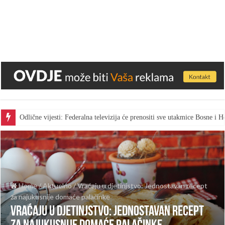
Odlične vijesti: Federalna televizija će prenositi sve utakmice Bosne i
Home
/
Aktuelno
/
Vraćaju u djetinjstvo: Jednostavan recept
za najukusnije domaće palačinke
Vraćaju u djetinjstvo: Jednostavan recept