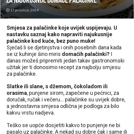
za najukusnije domaće palačinke
17 prosinca, 2024
Smjesa za palačinke koje uvijek uspijevaju. U
nastavku saznaj kako napraviti najukusnije
palačinke kod kuće, bez puno muke!
Sjećaš li se djetinjstva i onih posebnih dana kada
se iz kuhinje širio miris
domaćih palačinki?
I
danas možeš pripremiti jedan takav gastronomski
užitak jer ti donosimo recept za najbolju smjesu
za palačinke.
Slatke ili slane, s džemom, čokoladom ili
orasima
, punjene sirom, zapečene u pećnici, za
doručak, ručak i večeru… palačinke su uvijek dobre,
a jednostavna smjesa odlična je podloga za bilo
kakvu vrstu nadjeva.
Teško se uopće dosjetiti kakvo to punjenje ne bi
pasalo uz palačinke. A nekad su dobre čak i same ili