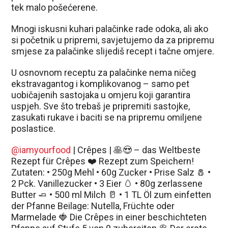
tek malo pošećerene.
Mnogi iskusni kuhari palačinke rade odoka, ali ako
si početnik u pripremi, savjetujemo da za pripremu
smjese za palačinke slijediš recept i tačne omjere.
U osnovnom receptu za palačinke nema ničeg
ekstravagantog i komplikovanog – samo pet
uobičajenih sastojaka u omjeru koji garantira
uspjeh. Sve što trebaš je pripremiti sastojke,
zasukati rukave i baciti se na pripremu omiljene
poslastice.
@iamyourfood
| Crêpes | 🥞😍 – das Weltbeste
Rezept für Crêpes ❤️ Rezept zum Speichern!
Zutaten: • 250g Mehl • 60g Zucker • Prise Salz 🧂 •
2 Pck. Vanillezucker • 3 Eier 🥚 • 80g zerlassene
Butter 🧈 • 500 ml Milch 🥛 • 1 TL Öl zum einfetten
der Pfanne Beilage: Nutella, Früchte oder
Marmelade 🍓 Die Crêpes in einer beschichteten