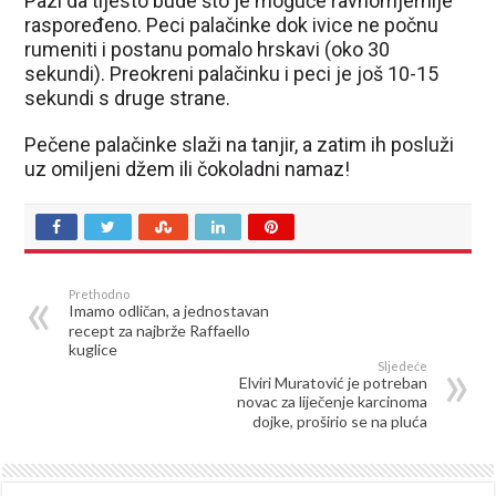
Pazi da tijesto bude što je moguće ravnomjernije
raspoređeno. Peci palačinke dok ivice ne počnu
rumeniti i postanu pomalo hrskavi (oko 30
sekundi). Preokreni palačinku i peci je još 10-15
sekundi s druge strane.
Pečene palačinke slaži na tanjir, a zatim ih posluži
uz omiljeni džem ili čokoladni namaz!
Prethodno
Imamo odličan, a jednostavan
recept za najbrže Raffaello
kuglice
Sljedeće
Elviri Muratović je potreban
novac za liječenje karcinoma
dojke, proširio se na pluća