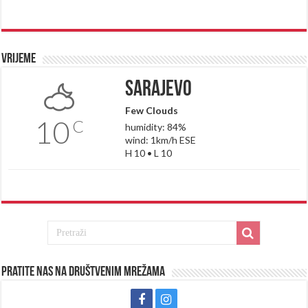
Vrijeme
Sarajevo
Few Clouds
10
C
humidity: 84%
wind: 1km/h ESE
H 10 • L 10
Pratite nas na društvenim mrežama