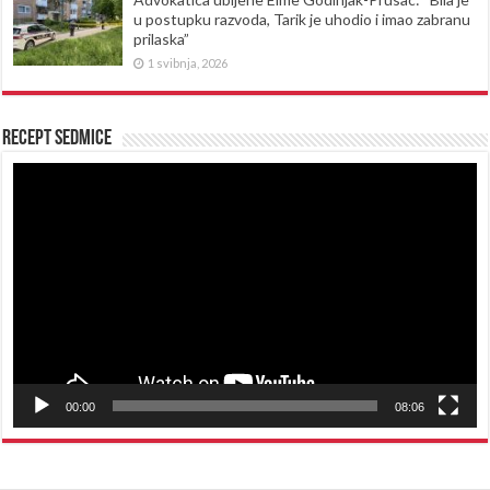
u postupku razvoda, Tarik je uhodio i imao zabranu
prilaska”
1 svibnja, 2026
Recept sedmice
Reproduktor
videozapisa
00:00
08:06