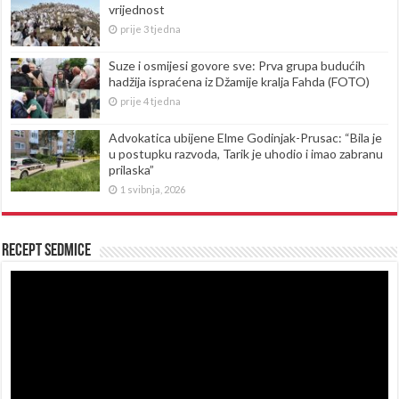
vrijednost
prije 3 tjedna
Suze i osmijesi govore sve: Prva grupa budućih
hadžija ispraćena iz Džamije kralja Fahda (FOTO)
prije 4 tjedna
Advokatica ubijene Elme Godinjak-Prusac: “Bila je
u postupku razvoda, Tarik je uhodio i imao zabranu
prilaska”
1 svibnja, 2026
Recept sedmice
Reproduktor
videozapisa