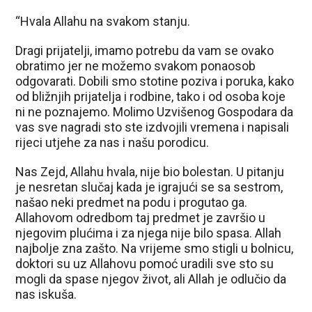
“Hvala Allahu na svakom stanju.
Dragi prijatelji, imamo potrebu da vam se ovako
obratimo jer ne možemo svakom ponaosob
odgovarati. Dobili smo stotine poziva i poruka, kako
od bližnjih prijatelja i rodbine, tako i od osoba koje
ni ne poznajemo. Molimo Uzvišenog Gospodara da
vas sve nagradi sto ste izdvojili vremena i napisali
rijeci utjehe za nas i našu porodicu.
Nas Zejd, Allahu hvala, nije bio bolestan. U pitanju
je nesretan slučaj kada je igrajući se sa sestrom,
našao neki predmet na podu i progutao ga.
Allahovom odredbom taj predmet je završio u
njegovim plućima i za njega nije bilo spasa. Allah
najbolje zna zašto. Na vrijeme smo stigli u bolnicu,
doktori su uz Allahovu pomoć uradili sve sto su
mogli da spase njegov život, ali Allah je odlučio da
nas iskuša.