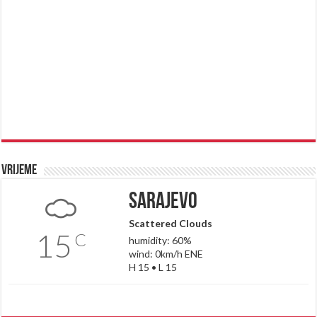
Vrijeme
Sarajevo
Scattered Clouds
15
C
humidity: 60%
wind: 0km/h ENE
H 15 • L 15