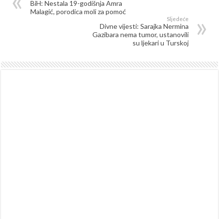
BiH: Nestala 19-godišnja Amra
Malagić, porodica moli za pomoć
Sljedeće
Divne vijesti: Sarajka Nermina
Gazibara nema tumor, ustanovili
su ljekari u Turskoj