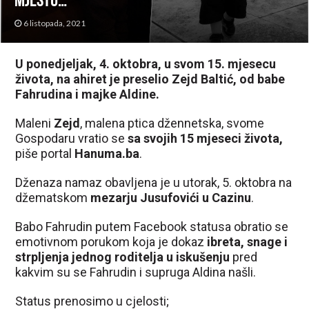
mjestu…”
6 listopada, 2021
U ponedjeljak, 4. oktobra, u svom 15. mjesecu
života, na ahiret je preselio Zejd Baltić, od babe
Fahrudina i majke Aldine.
Maleni
Zejd
, malena ptica džennetska, svome
Gospodaru vratio se
sa svojih 15 mjeseci života,
piše portal
Hanuma.ba
.
Dženaza namaz obavljena je u utorak, 5. oktobra na
džematskom
mezarju Jusufovići u Cazinu
.
Babo Fahrudin putem Facebook statusa obratio se
emotivnom porukom koja je dokaz
ibreta, snage i
strpljenja jednog roditelja u iskušenju
pred
kakvim su se Fahrudin i supruga Aldina našli.
Status prenosimo u cjelosti;