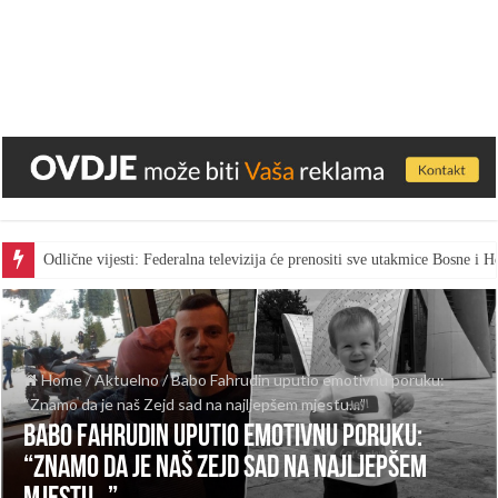
Odlične vijesti: Federalna televizija će prenositi sve utakmice Bosne i
Home
/
Aktuelno
/
Babo Fahrudin uputio emotivnu poruku:
“Znamo da je naš Zejd sad na najljepšem mjestu…”
Babo Fahrudin uputio emotivnu poruku:
“Znamo da je naš Zejd sad na najljepšem