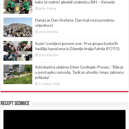
kako bi radnici gledali utakmicu BiH – Kanada
prije 2 dana
Danas je Dan Arefata: Dan koji nosi posebnu
vrijednost
prije 3 tjedna
Suze i osmijesi govore sve: Prva grupa budućih
hadžija ispraćena iz Džamije kralja Fahda (FOTO)
prije 4 tjedna
Advokatica ubijene Elme Godinjak-Prusac: “Bila je
u postupku razvoda, Tarik je uhodio i imao zabranu
prilaska”
1 svibnja, 2026
Recept sedmice
Reproduktor
videozapisa