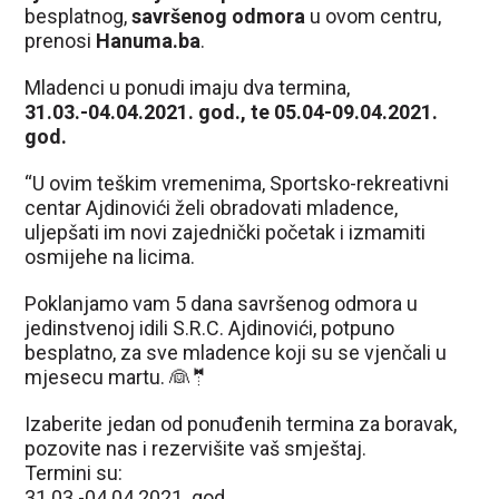
besplatnog,
savršenog odmora
u ovom centru,
prenosi
Hanuma.ba
.
Mladenci u ponudi imaju dva termina,
31.03.-04.04.2021. god., te 05.04-09.04.2021.
god.
“U ovim teškim vremenima, Sportsko-rekreativni
centar Ajdinovići želi obradovati mladence,
uljepšati im novi zajednički početak i izmamiti
osmijehe na licima.
Poklanjamo vam 5 dana savršenog odmora u
jedinstvenoj idili S.R.C. Ajdinovići, potpuno
besplatno, za sve mladence koji su se vjenčali u
mjesecu martu. 👰🤵
Izaberite jedan od ponuđenih termina za boravak,
pozovite nas i rezervišite vaš smještaj.
Termini su:
31.03.-04.04.2021. god.