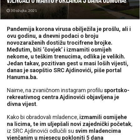
vjenčali u martu poklanja 5 dana odmora!
30 ožujka, 2021
Pandemija korona virusa obilježila je prošlu, ali i
ovu godinu, a dnevni podaci o broju
novozaraženih dostižu trocifrene brojke.
Međutim, biti ‘čovjek’ i izmamiti osmijeh
nekome, u teškim trenucima, odlika je velikih.
Jedan takav, pozitivan gest u masi loših vijesti,
danas je saopštio SRC Ajdinovići, piše portal
Hanuma.ba.
Naime, na zvaničnom instagram profilu
sportsko-
rekreativnog centra Ajdinovići objavljena je
divna vijest
.
Kako bi obradovali mladence,
izmamili osmijehe
na licima, te im uljepšali novi zajednički početak
,
iz SRC Ajdinovići odlučili su
svim mladencima
vjenčanim u mjesecu pokloniti 5 dana