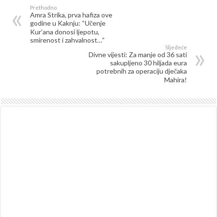
Prethodno
Amra Strika, prva hafiza ove
godine u Kaknju: “Učenje
Kur’ana donosi ljepotu,
smirenost i zahvalnost…”
Sljedeće
Divne vijesti: Za manje od 36 sati
sakupljeno 30 hiljada eura
potrebnih za operaciju dječaka
Mahira!