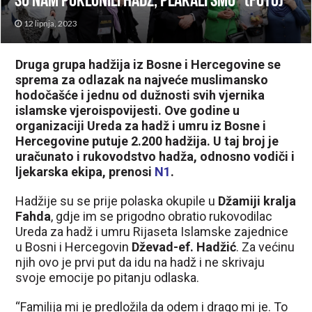
su nam poklonili hadž, plakali smo” (FOTO)
12 lipnja, 2023
Druga grupa hadžija iz Bosne i Hercegovine se
sprema za odlazak na najveće muslimansko
hodočašće i jednu od dužnosti svih vjernika
islamske vjeroispovijesti. Ove godine u
organizaciji Ureda za hadž i umru iz Bosne i
Hercegovine putuje 2.200 hadžija. U taj broj je
uračunato i rukovodstvo hadža, odnosno vodiči i
ljekarska ekipa, prenosi
N1
.
Hadžije su se prije polaska okupile u
Džamiji kralja
Fahda
, gdje im se prigodno obratio rukovodilac
Ureda za hadž i umru Rijaseta Islamske zajednice
u Bosni i Hercegovin
Dževad-ef. Hadžić
. Za većinu
njih ovo je prvi put da idu na hadž i ne skrivaju
svoje emocije po pitanju odlaska.
“Familija mi je predložila da odem i drago mi je. To