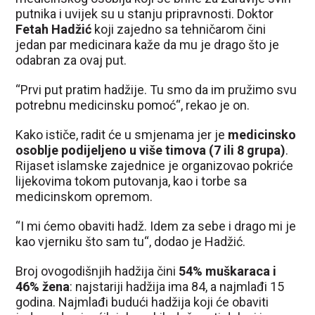
putnika i uvijek su u stanju pripravnosti. Doktor
Fetah Hadžić
koji zajedno sa tehničarom čini
jedan par medicinara kaže da mu je drago što je
odabran za ovaj put.
“Prvi put pratim hadžije. Tu smo da im pružimo svu
potrebnu medicinsku pomoć“, rekao je on.
Kako ističe, radit će u smjenama jer je
medicinsko
osoblje podijeljeno u više timova (7 ili 8 grupa)
.
Rijaset islamske zajednice je organizovao pokriće
lijekovima tokom putovanja, kao i torbe sa
medicinskom opremom.
“I mi ćemo obaviti hadž. Idem za sebe i drago mi je
kao vjerniku što sam tu“, dodao je Hadžić.
Broj ovogodišnjih hadžija čini
54% muškaraca i
46% žena
: najstariji hadžija ima 84, a najmlađi 15
godina. Najmlađi budući hadžija koji će obaviti