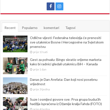
Recent
Popularno
komentari
Tagovi
Odlične vijesti: Federalna televizija će prenositi
sve utakmice Bosne i Hercegovine na Svjetskom
prvenstvu
prije 13 sati
Gest za pohvalu: Bingo skratio vrijeme marketa
kako bi radnici gledali utakmicu BiH – Kanada
prije 1 dan
Danas je Dan Arefata: Dan koji nosi posebnu
vrijednost
prije 3 tjedna
Suze i osmijesi govore sve: Prva grupa budućih
hadžija ispraćena iz Džamije kralja Fahda (FOTO)
prije 4 tjedna