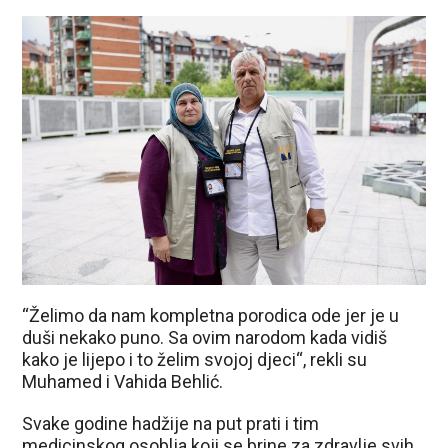
“Želimo da nam kompletna porodica ode jer je u
duši nekako puno. Sa ovim narodom kada vidiš
kako je lijepo i to želim svojoj djeci“, rekli su
Muhamed i Vahida Behlić.
Svake godine hadžije na put prati i tim
medicinskog osoblja koji se brine za zdravlje svih