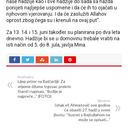
naše hadžije kao i sve hadžije do sada sa hažda
ponijeti najljepše uspomene i da će ih to ojačati u
njihovom vjerovanju. I da će zaslužiti Allahov
oprost zbog čega su i krenuli na ovaj put“.
Za 13. 14. i 15. juni također su planirana po dva leta
dnevno. Hadžije bi se u domovinu trebale vratiti na
isti način od 5. do 8. jula, javlja Mina.
Prethodno
Lijep prizor na Baščaršiji: Za
vrijeme džume trgovac prekrio
štand i napisao, “Božije je
najpreče…” (FOTO)
Sljedeće
Ishak ef. Ahmetović ove godine
će obaviti 27. hadž u svom
životu: “Susret s Bejtullahom ne
može se opisati…”