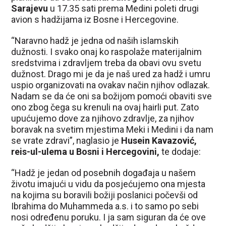
Sarajevu
u 17.35 sati prema Medini poleti drugi
avion s hadžijama iz Bosne i Hercegovine.
“Naravno hadž je jedna od naših islamskih
dužnosti. I svako onaj ko raspolaže materijalnim
sredstvima i zdravljem treba da obavi ovu svetu
dužnost. Drago mi je da je naš ured za hadž i umru
uspio organizovati na ovakav način njihov odlazak.
Nadam se da će oni sa božijom pomoći obaviti sve
ono zbog čega su krenuli na ovaj hairli put. Zato
upućujemo dove za njihovo zdravlje, za njihov
boravak na svetim mjestima Meki i Medini i da nam
se vrate zdravi”, naglasio je
Husein Kavazović,
reis-ul-ulema u Bosni i Hercegovini,
te dodaje:
“Hadž je jedan od posebnih događaja u našem
životu imajući u vidu da posjećujemo ona mjesta
na kojima su boravili božiji poslanici počevši od
Ibrahima do Muhammeda a.s. i to samo po sebi
nosi određenu poruku. I ja sam siguran da će ove