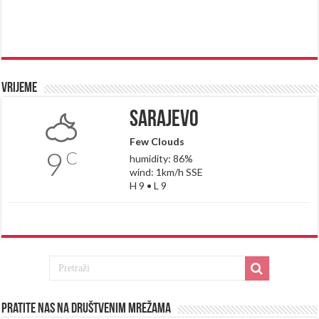
Vrijeme
Sarajevo
Few Clouds
9
C
humidity: 86%
wind: 1km/h SSE
H 9 • L 9
Pratite nas na društvenim mrežama