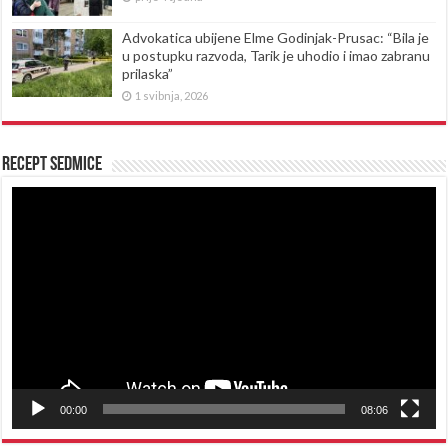
Advokatica ubijene Elme Godinjak-Prusac: “Bila je
u postupku razvoda, Tarik je uhodio i imao zabranu
prilaska”
1 svibnja, 2026
Recept sedmice
Reproduktor
videozapisa
00:00
08:06