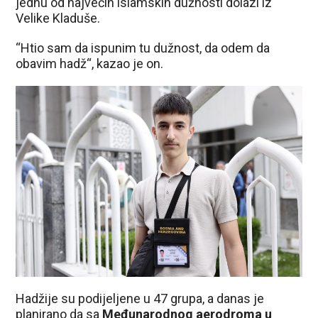
jednu od najvećih islamskih dužnosti dolazi iz
Velike Kladuše.
“Htio sam da ispunim tu dužnost, da odem da
obavim hadž“, kazao je on.
Hadžije su podijeljene u 47 grupa, a danas je
planirano da sa
Međunarodnog aerodroma u