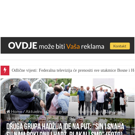
Odlične vijesti: Federalna televizija će prenositi sve utakmice Bosne i
Home
/
Aktuelno
/
Druga grupa hadžija ide na put: “Sin i snaha
su nam poklonili hadž, plakali smo” (FOTO)
Druga grupa hadžija ide na put: “Sin i snaha