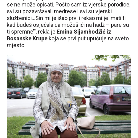
se ne može opisati. Pošto sam iz vjerske porodice,
svi su pozavršavali medrese i svi su vjerski
službenici…Sin mi je išao prvi i rekao mi je ‘mati ti
kad budeš osjećala da možeš ići na hadž – pare su
ti spremne’“, rekla je
Emina Sijamhodžić iz
Bosanske Krupe
koja se prvi put upućuje na sveto
mjesto.