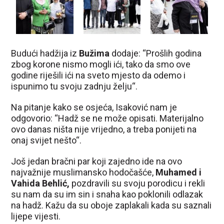
Budući hadžija iz
Bužima
dodaje: “Prošlih godina
zbog korone nismo mogli ići, tako da smo ove
godine riješili ići na sveto mjesto da odemo i
ispunimo tu svoju zadnju želju“.
Na pitanje kako se osjeća, Isaković nam je
odgovorio: “Hadž se ne može opisati. Materijalno
ovo danas ništa nije vrijedno, a treba ponijeti na
onaj svijet nešto“.
Još jedan bračni par koji zajedno ide na ovo
najvažnije muslimansko hodočašće,
Muhamed i
Vahida Behlić,
pozdravili su svoju porodicu i rekli
su nam da su im sin i snaha kao poklonili odlazak
na hadž. Kažu da su oboje zaplakali kada su saznali
lijepe vijesti.