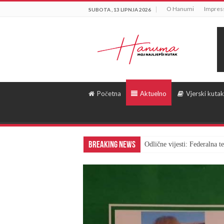
O Hanumi
Impre
SUBOTA , 13 LIPNJA 2026
Početna
Aktuelno
Vjerski kutak
Breaking News
Odlične vijesti: Federalna 