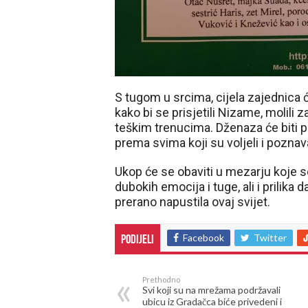
S tugom u srcima, cijela zajednica 
kako bi se prisjetili Nizame, molili 
teškim trenucima. Dženaza će biti pr
prema svima koji su voljeli i pozna
Ukop će se obaviti u mezarju koje se
dubokih emocija i tuge, ali i prilika
prerano napustila ovaj svijet.
Facebook
Twitter
Podijeli
Prethodno
Svi koji su na mrežama podržavali
ubicu iz Gradačca biće privedeni i