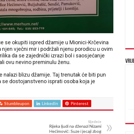
će se okupiti ispred džamije u Mionici-Krčevina
za njen vječni mir i podržali njenu porodicu u ovim
ilika da se zajednički izrazi bol i saosjećanje
Vrij
vali ovu nevino preminulu ženu.
 nalazi blizu džamije. Taj trenutak će biti pun
 da se dostojanstveno isprati osoba koja je
Stumbleupon
LinkedIn
Pinterest
Sljedeće
Rijeka ljudi na dženazi Nizami
Hećimović: Suze i jecaji zbog