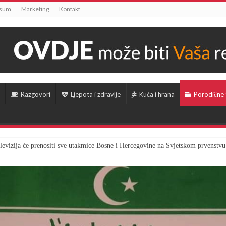
ssum
Marketing
Kontakt
Razgovori
Ljepota i zdravlje
Kuća i hrana
Porodične
televizija će prenositi sve utakmice Bosne i Hercegovine na Svjetskom prvenstvu