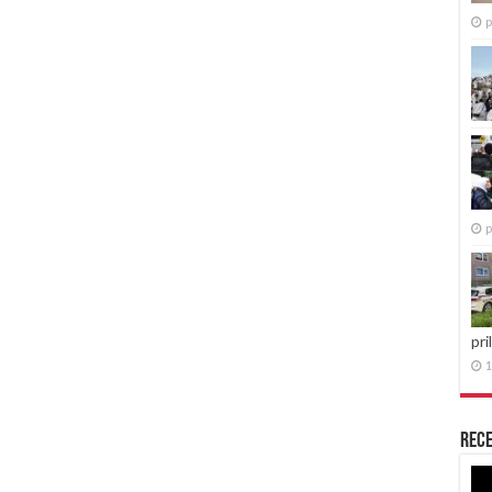
p
p
pri
1
Rece
Re