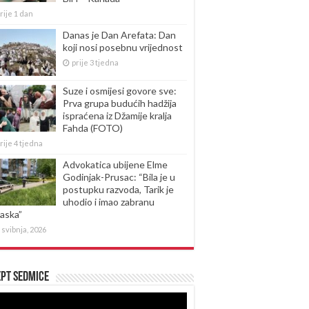
rije 1 dan
Danas je Dan Arefata: Dan
koji nosi posebnu vrijednost
prije 3 tjedna
Suze i osmijesi govore sve:
Prva grupa budućih hadžija
ispraćena iz Džamije kralja
Fahda (FOTO)
rije 4 tjedna
Advokatica ubijene Elme
Godinjak-Prusac: “Bila je u
postupku razvoda, Tarik je
uhodio i imao zabranu
laska”
 svibnja, 2026
pt sedmice
produktor