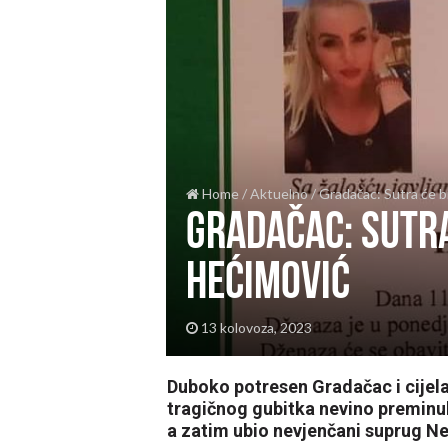
Home
/
Aktuelno
/
Gradačac: Sutra će b
Gradačac: Sutra
Hećimović
13 kolovoza, 2023
Duboko potresen Gradačac i cijel
tragičnog gubitka nevino preminu
a zatim ubio nevjenčani suprug N