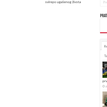
svirepo ugašenog života
Prat
R
T
pr
p