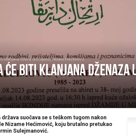
iti klanjana dženaza ubijenoj Nizami Hećimović
 će biti klanjana dženaza 
a država suočava se s teškom tugom nakon
le Nizame Hećimović, koju brutalno pretukao
ermin Sulejmanović.