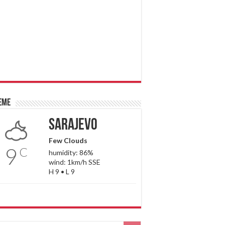
eme
Sarajevo
Few Clouds
9
C
humidity: 86%
wind: 1km/h SSE
H 9 • L 9