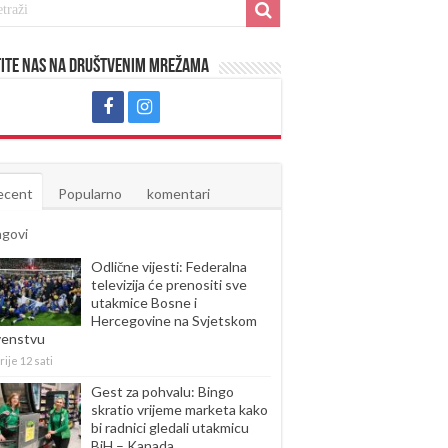
ite nas na društvenim mrežama
ecent
Popularno
komentari
agovi
Odlične vijesti: Federalna
televizija će prenositi sve
utakmice Bosne i
Hercegovine na Svjetskom
venstvu
rije 12 sati
Gest za pohvalu: Bingo
skratio vrijeme marketa kako
bi radnici gledali utakmicu
BiH – Kanada