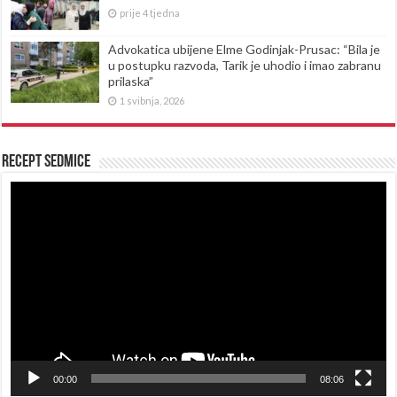
prije 4 tjedna
Advokatica ubijene Elme Godinjak-Prusac: “Bila je
u postupku razvoda, Tarik je uhodio i imao zabranu
prilaska”
1 svibnja, 2026
Recept sedmice
Reproduktor
videozapisa
00:00
08:06