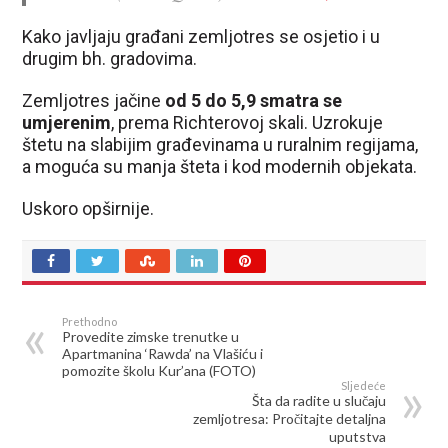
Kako javljaju građani zemljotres se osjetio i u
drugim bh. gradovima.
Zemljotres jačine
od 5 do 5,9 smatra se
umjerenim
, prema Richterovoj skali. Uzrokuje
štetu na slabijim građevinama u ruralnim regijama,
a moguća su manja šteta i kod modernih objekata.
Uskoro opširnije.
Prethodno
Provedite zimske trenutke u
Apartmanina ‘Rawda’ na Vlašiću i
pomozite školu Kur’ana (FOTO)
Sljedeće
Šta da radite u slučaju
zemljotresa: Pročitajte detaljna
uputstva