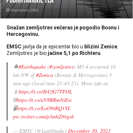
podrhtavanje tla
30 prosinca, 2023
Snažan zemljotres večeras je pogodio Bosnu i
Hercegovinu.
EMSC
javlja da je epicentar bio u
blizini Zenice
.
Zemljotres je bio
jačine 5,1 po Richteru
.
🔔
#Earthquake
(
#zemljotres
) M5.4 occurred 10
km NW of
#Zenica
(Bosnia & Herzegovina) 3
min ago (local time 21:43:23). More info at:
📱
https://t.co/IbUfG7TFOL
🌐
https://t.co/aV8RRmNiEw
🖥
https://t.co/LoO9tRQ1YL
pic.twitter.com/p3mhZNtgsb
— EMSC (@LastQuake)
December 30, 2023