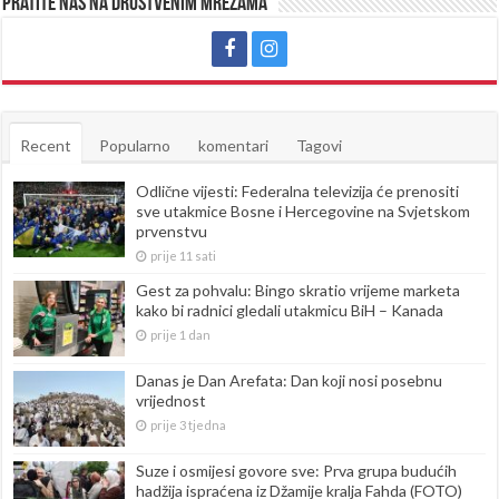
Pratite nas na društvenim mrežama
Recent
Popularno
komentari
Tagovi
Odlične vijesti: Federalna televizija će prenositi
sve utakmice Bosne i Hercegovine na Svjetskom
prvenstvu
prije 11 sati
Gest za pohvalu: Bingo skratio vrijeme marketa
kako bi radnici gledali utakmicu BiH – Kanada
prije 1 dan
Danas je Dan Arefata: Dan koji nosi posebnu
vrijednost
prije 3 tjedna
Suze i osmijesi govore sve: Prva grupa budućih
hadžija ispraćena iz Džamije kralja Fahda (FOTO)