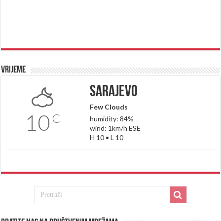
Vrijeme
Sarajevo
Few Clouds
10
C
humidity: 84%
wind: 1km/h ESE
H 10 • L 10