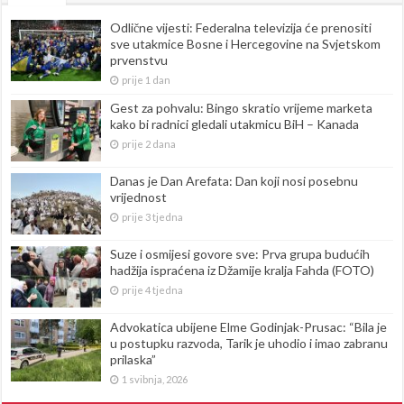
Odlične vijesti: Federalna televizija će prenositi
sve utakmice Bosne i Hercegovine na Svjetskom
prvenstvu
prije 1 dan
Gest za pohvalu: Bingo skratio vrijeme marketa
kako bi radnici gledali utakmicu BiH – Kanada
prije 2 dana
Danas je Dan Arefata: Dan koji nosi posebnu
vrijednost
prije 3 tjedna
Suze i osmijesi govore sve: Prva grupa budućih
hadžija ispraćena iz Džamije kralja Fahda (FOTO)
prije 4 tjedna
Advokatica ubijene Elme Godinjak-Prusac: “Bila je
u postupku razvoda, Tarik je uhodio i imao zabranu
prilaska”
1 svibnja, 2026