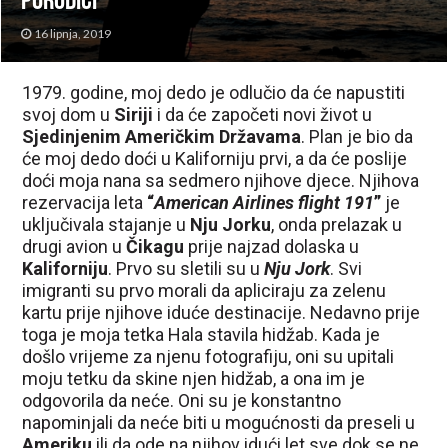
porodici
16 lipnja, 2019
1979. godine, moj dedo je odlučio da će napustiti
svoj dom u
Siriji
i da će započeti novi život u
Sjedinjenim Američkim Državama
. Plan je bio da
će moj dedo doći u Kaliforniju prvi, a da će poslije
doći moja nana sa sedmero njihove djece. Njihova
rezervacija leta
“
American Airlines flight 191
”
je
uključivala stajanje u
Nju Jorku
, onda prelazak u
drugi avion u
Čikagu
prije najzad dolaska u
Kaliforniju
. Prvo su sletili su u
Nju Jork
. Svi
imigranti su prvo morali da apliciraju za zelenu
kartu prije njihove iduće destinacije. Nedavno prije
toga je moja tetka Hala stavila hidžab. Kada je
došlo vrijeme za njenu fotografiju, oni su upitali
moju tetku da skine njen hidžab, a ona im je
odgovorila da neće. Oni su je konstantno
napominjali da neće biti u mogućnosti da preseli u
Ameriku
ili da ode na njihov idući let sve dok se ne