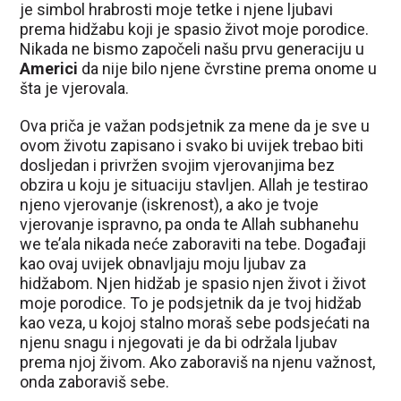
je simbol hrabrosti moje tetke i njene ljubavi
prema hidžabu koji je spasio život moje porodice.
Nikada ne bismo započeli našu prvu generaciju u
Americi
da nije bilo njene čvrstine prema onome u
šta je vjerovala.
Ova priča je važan podsjetnik za mene da je sve u
ovom životu zapisano i svako bi uvijek trebao biti
dosljedan i privržen svojim vjerovanjima bez
obzira u koju je situaciju stavljen. Allah je testirao
njeno vjerovanje (iskrenost), a ako je tvoje
vjerovanje ispravno, pa onda te Allah subhanehu
we te’ala nikada neće zaboraviti na tebe. Događaji
kao ovaj uvijek obnavljaju moju ljubav za
hidžabom. Njen hidžab je spasio njen život i život
moje porodice. To je podsjetnik da je tvoj hidžab
kao veza, u kojoj stalno moraš sebe podsjećati na
njenu snagu i njegovati je da bi održala ljubav
prema njoj živom. Ako zaboraviš na njenu važnost,
onda zaboraviš sebe.