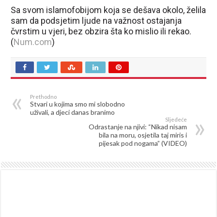
Sa svom islamofobijom koja se dešava okolo, želila
sam da podsjetim ljude na važnost ostajanja
čvrstim u vjeri, bez obzira šta ko mislio ili rekao.
(
Num.com
)
Prethodno
Stvari u kojima smo mi slobodno
uživali, a djeci danas branimo
Sljedeće
Odrastanje na njivi: “Nikad nisam
bila na moru, osjetila taj miris i
pijesak pod nogama” (VIDEO)