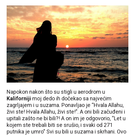
Napokon nakon što su stigli u aerodrom u
Kaliforniji
moj dedo ih dočekao sa najvećim
zagrljajem i u suzama. Ponavljao je “Hvala Allahu,
živi ste! Hvala Allahu, živi ste!”. A oni bili začuđeni i
upitali zašto ne bi bili?! A on im je odgovorio, “Let u
kojem ste trebali biti se srušio, i svaki od 271
putnika je umro” Svi su bili u suzama i skrhani. Ovo