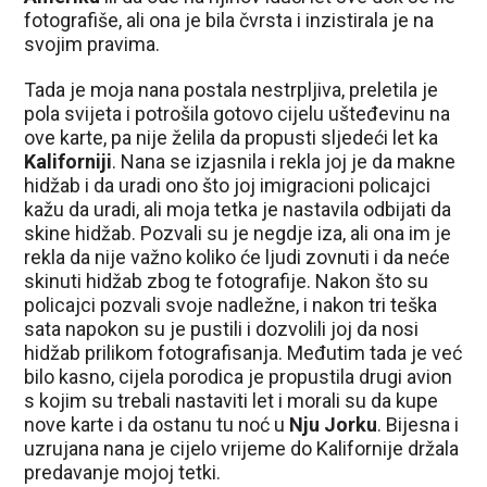
fotografiše, ali ona je bila čvrsta i inzistirala je na
svojim pravima.
Tada je moja nana postala nestrpljiva, preletila je
pola svijeta i potrošila gotovo cijelu ušteđevinu na
ove karte, pa nije želila da propusti sljedeći let ka
Kaliforniji
. Nana se izjasnila i rekla joj je da makne
hidžab i da uradi ono što joj imigracioni policajci
kažu da uradi, ali moja tetka je nastavila odbijati da
skine hidžab. Pozvali su je negdje iza, ali ona im je
rekla da nije važno koliko će ljudi zovnuti i da neće
skinuti hidžab zbog te fotografije. Nakon što su
policajci pozvali svoje nadležne, i nakon tri teška
sata napokon su je pustili i dozvolili joj da nosi
hidžab prilikom fotografisanja. Međutim tada je već
bilo kasno, cijela porodica je propustila drugi avion
s kojim su trebali nastaviti let i morali su da kupe
nove karte i da ostanu tu noć u
Nju Jorku
. Bijesna i
uzrujana nana je cijelo vrijeme do Kalifornije držala
predavanje mojoj tetki.