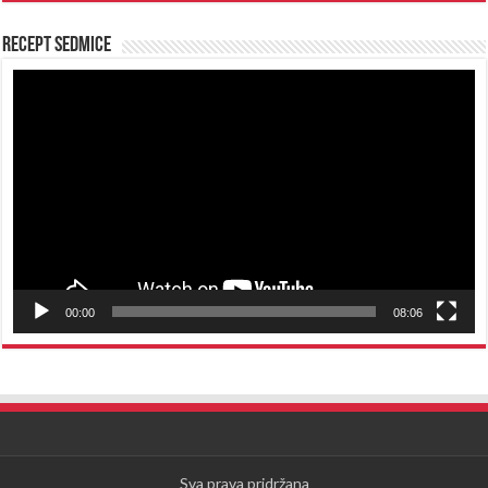
Recept sedmice
Reproduktor
videozapisa
00:00
08:06
Sva prava pridržana