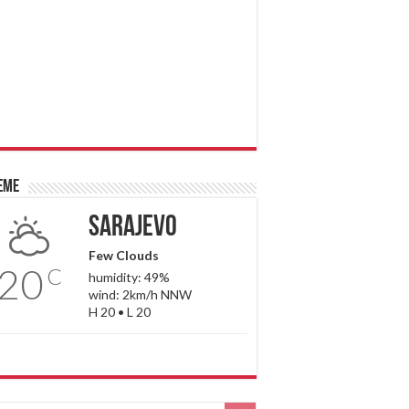
eme
Sarajevo
Few Clouds
20
C
humidity: 49%
wind: 2km/h NNW
H 20 • L 20