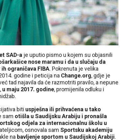
tet SAD-a
je uputio pismo u kojem su objasnili
ošarkašice nose maramu i da u slučaju da
r ih ograničava FIBA
. Pokrenuta je velika
14. godine i peticija na
Change.org
, gdje je
 već tad najavila da će razmotriti pravilo, a nepune
,
u maju 2017. godine
, promijenila odluku i
hidžab.
ijativa biti
uspješna ili prihvaćena u tako
ze sam
otišla u Saudijsku Arabiju i pronašla
ortskog odjela za internacionalnu školu u
ijateljicom, osnovala sam
Sportsku akademiju
akle na
bavljenje sportom u Saudijskoj Arabiji
.