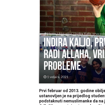
Home
/
Aktuelno
/
Indira Kaljo, prva po
Indira Kaljo, p
radi Allaha, vri
probleme
1 veljače, 2021
Prvi februar od 2013. godine obil
ustanovljen je na prijedlog stude
podstaknuti nemuslimanke da na j