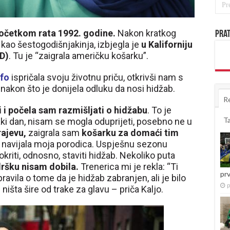
početkom rata 1992. godine.
Nakon kratkog
Prat
 kao šestogodišnjakinja, izbjegla je
u Kaliforniju
D)
. Tu je “zaigrala američku košarku”.
nfo
ispričala svoju životnu priču, otkrivši nam s
nakon što je donijela odluku da nosi hidžab.
R
 i počela sam razmišljati o hidžabu
. To je
T
aki dan, nisam se mogla oduprijeti, posebno ne u
ajevu,
zaigrala sam
košarku za domaći tim
je navijala moja porodica. Uspješnu sezonu
okriti, odnosno, staviti hidžab. Nekoliko puta
ršku nisam dobila.
Trenerica mi je rekla: “Ti
pr
 pravila o tome da je hidžab zabranjen, ali je bilo
p
išta šire od trake za glavu – priča Kaljo.