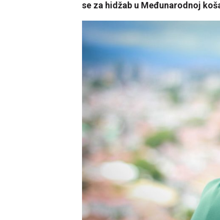
se za hidžab u Međunarodnoj koša