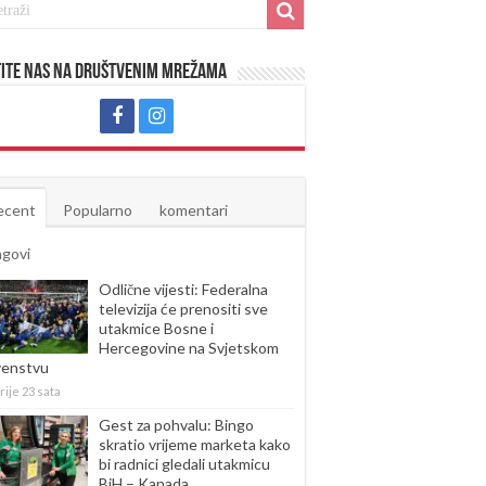
ite nas na društvenim mrežama
ecent
Popularno
komentari
agovi
Odlične vijesti: Federalna
televizija će prenositi sve
utakmice Bosne i
Hercegovine na Svjetskom
venstvu
rije 23 sata
Gest za pohvalu: Bingo
skratio vrijeme marketa kako
bi radnici gledali utakmicu
BiH – Kanada