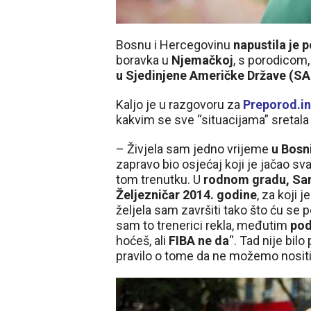
Bosnu i Hercegovinu
napustila je 
boravka u
Njemačkoj
, s porodicom,
u Sjedinjene Američke Države (SA
Kaljo je u razgovoru za
Preporod.i
kakvim se sve “situacijama” sretala 
– Živjela sam jedno vrijeme
u Bosni
zapravo bio osjećaj koji je jačao sv
tom trenutku. U
rodnom gradu, Sar
Željezničar 2014. godine
, za koji 
željela sam završiti tako što ću se p
sam to trenerici rekla, međutim
pod
hoćeš, ali
FIBA ne da
“. Tad nije bilo
pravilo o tome da ne možemo nositi n