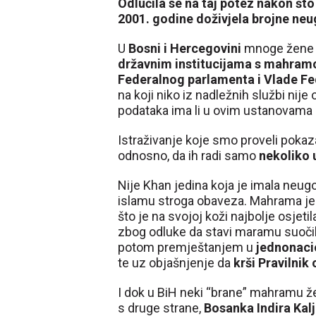
Odlučila se na taj potez nakon št
2001. godine doživjela brojne neu
U
Bosni i Hercegovini
mnoge žene n
državnim institucijama s mahramo
Federalnog parlamenta i Vlade Fe
na koji niko iz nadležnih službi nije
podataka ima li u ovim ustanovama 
Istraživanje koje smo proveli pokaza
odnosno, da ih radi samo
nekoliko 
Nije Khan jedina koja je imala neugod
islamu stroga obaveza. Mahrama j
što je na svojoj koži najbolje osjeti
zbog odluke da stavi maramu suočil
potom premještanjem u
jednonacio
te uz objašnjenje da
krši Pravilnik
I dok u BiH neki “brane” mahramu ž
s druge strane,
Bosanka Indira Kal