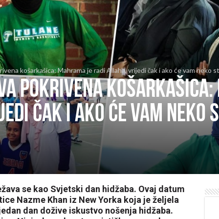
krivena košarkašica: Mahrama je radi Allaha, vrijedi čak i ako će vam neko 
rva pokrivena košarkašica:
jedi čak i ako će vam neko 
ježava se kao Svjetski dan hidžaba. Ovaj datum
ntice Nazme Khan iz New Yorka koja je željela
edan dan dožive iskustvo nošenja hidžaba.