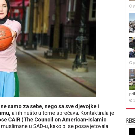
p
p
pri
1
 ne samo za sebe, nego sa sve djevojke i
amu,
ali ih nešto u tome sprečava. Kontaktirala je
ose CAIR (The Council on American-Islamic
Rece
 muslimane u SAD-u, kako bi se posavjetovala i
Re