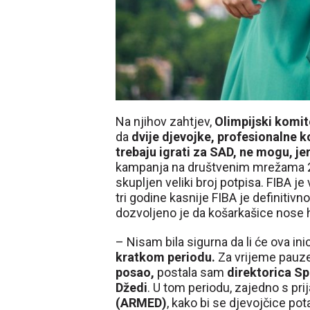
Na njihov zahtjev,
Olimpijski komi
da
dvije djevojke, profesionalne k
trebaju igrati za SAD, ne mogu, je
kampanja na društvenim mrežama 20
skupljen veliki broj potpisa. FIBA je
tri godine kasnije FIBA je definitivno
dozvoljeno je da košarkašice nose 
– Nisam bila sigurna da li će ova inic
kratkom periodu.
Za vrijeme pau
posao,
postala sam
direktorica Sp
Džedi
. U tom periodu, zajedno s pr
(ARMED)
, kako bi se djevojčice pot