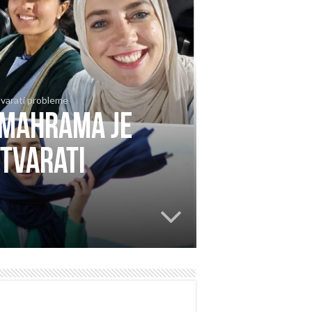
stvarati probleme
 Mahrama je
stvarati