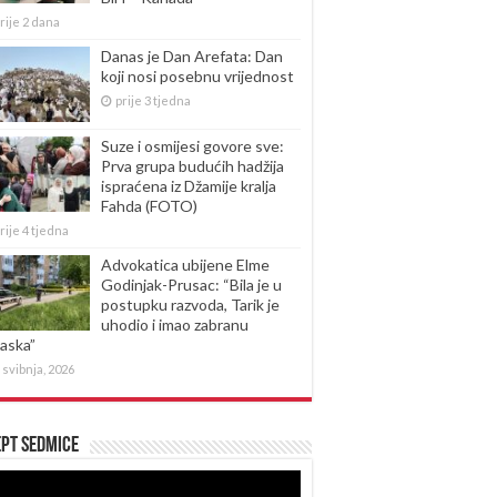
rije 2 dana
Danas je Dan Arefata: Dan
koji nosi posebnu vrijednost
prije 3 tjedna
Suze i osmijesi govore sve:
Prva grupa budućih hadžija
ispraćena iz Džamije kralja
Fahda (FOTO)
rije 4 tjedna
Advokatica ubijene Elme
Godinjak-Prusac: “Bila je u
postupku razvoda, Tarik je
uhodio i imao zabranu
laska”
 svibnja, 2026
pt sedmice
produktor