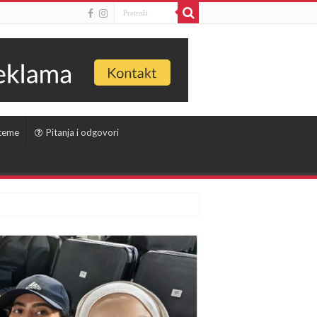
 teme
Pitanja i odgovori