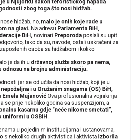
o je u Njujorku nakon terorističkog napada
godnosti zbog toga što nosi hidžab.
ose hidžab, no,
malo je onih koje rade u
m na glavi.
Na adresu
Parlamenta BiH,
deracije BiH,
novinari
Preporoda
poslali su upit
 odgovorio, tako da su, navode, ostali uskraćeni za
zaposlenih osoba sa hidžabom i koliko.
lo je da ih u
državnoj službi skoro pa nema
,
u odnosu na brojnu administraciju.
nosti jer se odlučila da nosi hidžab, koji je u
e
nepoželjna i u Oružanim snagama (OS) BiH,
la
Emela Mujanović
Ova profesionalna vojnikinja
a se prije nekoliko godina sa suspenzijom, a
nalnu kasarnu gdje “neće nikome smetati”,
 o uniformi u OSBiH
.
enama u pojedinim institucijama i ustanovama,
jo
s nekoliko drugih aktivistica i aktivista
izborila