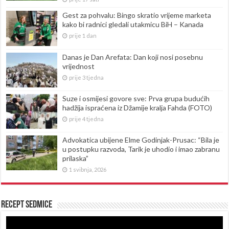
Gest za pohvalu: Bingo skratio vrijeme marketa
kako bi radnici gledali utakmicu BiH – Kanada
prije 1 dan
Danas je Dan Arefata: Dan koji nosi posebnu
vrijednost
prije 3 tjedna
Suze i osmijesi govore sve: Prva grupa budućih
hadžija ispraćena iz Džamije kralja Fahda (FOTO)
prije 4 tjedna
Advokatica ubijene Elme Godinjak-Prusac: “Bila je
u postupku razvoda, Tarik je uhodio i imao zabranu
prilaska”
1 svibnja, 2026
Recept sedmice
Reproduktor
videozapisa