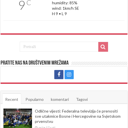
9
C
humidity: 85%
wind: 1km/h SE
H 9 • L 9
Pratite nas na društvenim mrežama
Recent
Popularno
komentari
Tagovi
Odlične vijesti: Federalna televizija će prenositi
sve utakmice Bosne i Hercegovine na Svjetskom
prvenstvu
prije 17 sati