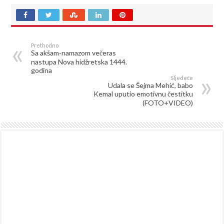
Prethodno
Sa akšam-namazom večeras
nastupa Nova hidžretska 1444.
godina
Sljedeće
Udala se Šejma Mehić, babo
Kemal uputio emotivnu čestitku
(FOTO+VIDEO)