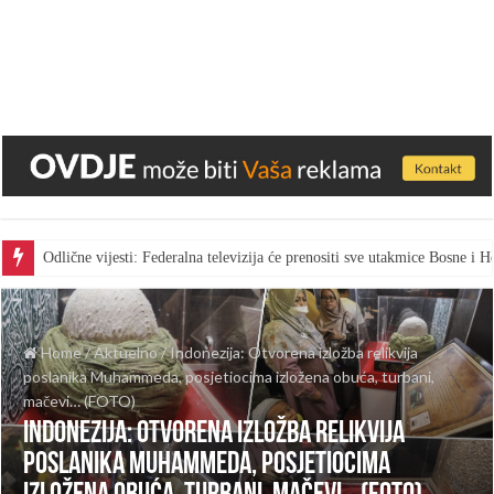
Odlične vijesti: Federalna televizija će prenositi sve utakmice Bosne i
Home
/
Aktuelno
/
Indonezija: Otvorena izložba relikvija
poslanika Muhammeda, posjetiocima izložena obuća, turbani,
mačevi… (FOTO)
Indonezija: Otvorena izložba relikvija
poslanika Muhammeda, posjetiocima