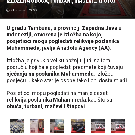
izložena obuća, turbani, mačevi… (FOTO)
7 kolovoza, 2022
U gradu Tambunu, u provinciji Zapadna Java u
Indoneziji, otvorena je izložba na kojoj
posjetioci mogu pogledati relikvije poslanika
Muhammeda, javlja Anadolu Agency (AA).
Izložba je privukla veliku pažnju ljudi na tom
području koji žele pogledati predmete koji čuvaju
sjećanja na poslanika Muhammeda
. Izložbu
posjećuju kako starije osobe tako i oni dosta mlađi.
Posjetioci mogu pogledati najmanje deset
relikvija poslanika Muhammeda
, kao što su
obuća, turbani, mačevi i štapovi
.