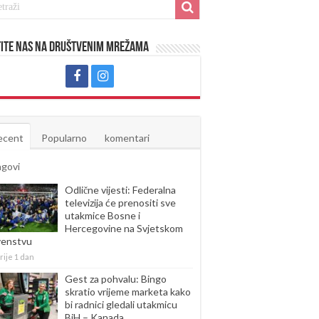
ite nas na društvenim mrežama
ecent
Popularno
komentari
agovi
Odlične vijesti: Federalna
televizija će prenositi sve
utakmice Bosne i
Hercegovine na Svjetskom
venstvu
rije 1 dan
Gest za pohvalu: Bingo
skratio vrijeme marketa kako
bi radnici gledali utakmicu
BiH – Kanada