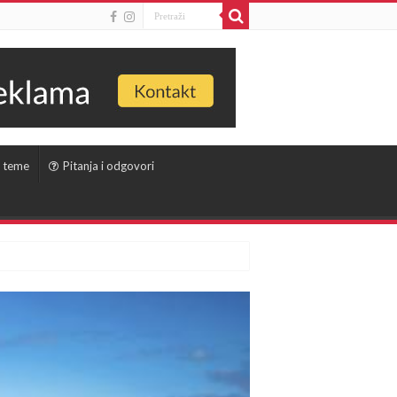
 teme
Pitanja i odgovori