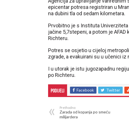
Agencija za upravljanje vanrednim s
epicentar potresa registriran u Mra
na dubini tla od sedam kilometara.
Prvobitno je s Instituta Univerzitet
jačine 5,7stepeni, a potom je AFAD 
Richteru.
Potres se osjetio u cijeloj metropol
zgrade, a evakuirani su u učenici iz 
I u utorak je istu jugozapadnu regij
po Richteru.
(Hanuma.ba)
Facebook
Twitter
Podijeli
Prethodno
Zarada od kopanja po smeću
milijardera