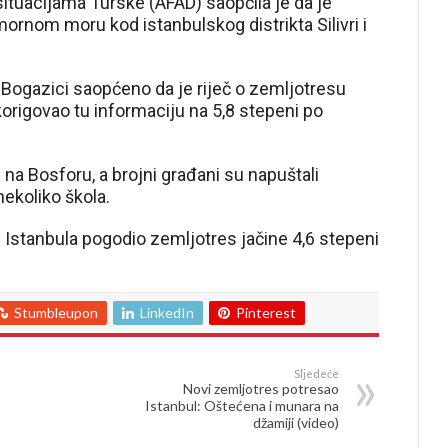
ituacijama Turske (AFAD) saopćila je da je
mornom moru kod istanbulskog distrikta Silivri i
a Bogazici saopćeno da je riječ o zemljotresu
korigovao tu informaciju na 5,8 stepeni po
i na Bosforu, a brojni građani su napuštali
nekoliko škola.
u Istanbula pogodio zemljotres jačine 4,6 stepeni
Stumbleupon
LinkedIn
Pinterest
Sljedeće
Novi zemljotres potresao
Istanbul: Oštećena i munara na
džamiji (video)