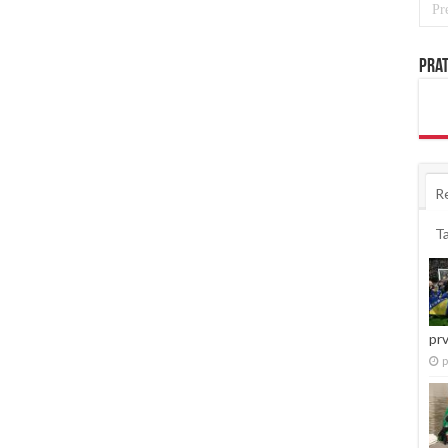
Prat
R
T
pr
p