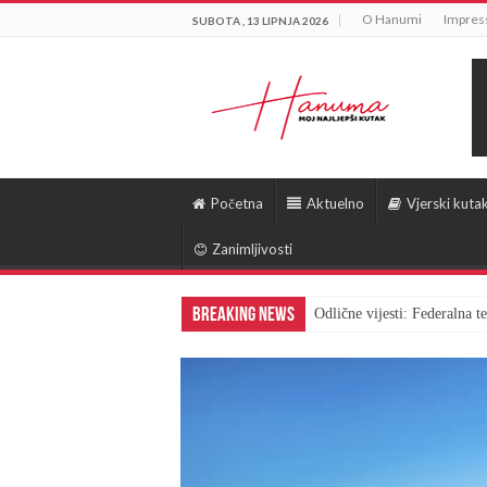
O Hanumi
Impre
SUBOTA , 13 LIPNJA 2026
Početna
Aktuelno
Vjerski kuta
Zanimljivosti
Breaking News
Odlične vijesti: Federalna 