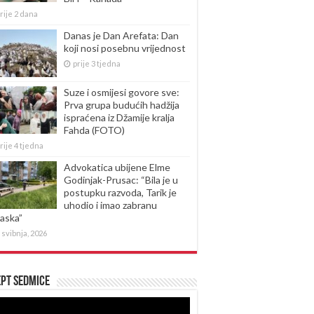
rije 2 dana
Danas je Dan Arefata: Dan
koji nosi posebnu vrijednost
prije 3 tjedna
Suze i osmijesi govore sve:
Prva grupa budućih hadžija
ispraćena iz Džamije kralja
Fahda (FOTO)
rije 4 tjedna
Advokatica ubijene Elme
Godinjak-Prusac: “Bila je u
postupku razvoda, Tarik je
uhodio i imao zabranu
laska”
 svibnja, 2026
pt sedmice
produktor