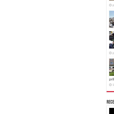
p
p
pri
1
Rece
Re