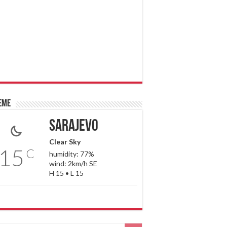
eme
Sarajevo
Clear Sky
15
C
humidity: 77%
wind: 2km/h SE
H 15 • L 15