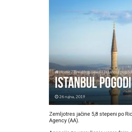
Home
/
Breaking news
/
Istanbul pogod
Istanbul pogod
26 rujna, 2019
Zemljotres jačine 5,8 stepeni po Ri
Agency (AA).