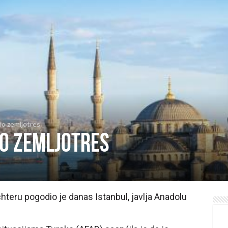
io zemljotres
io zemljotres
chteru pogodio je danas Istanbul, javlja Anadolu