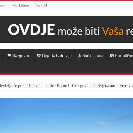
ssum
Marketing
Kontakt
k
Razgovori
Ljepota i zdravlje
Kuća i hrana
Porodične
televizija će prenositi sve utakmice Bosne i Hercegovine na Svjetskom prvenstvu