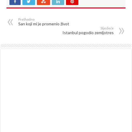
Prethodno
San koji mi je promenio život
Sljedeće
Istanbul pogodio zemljotres