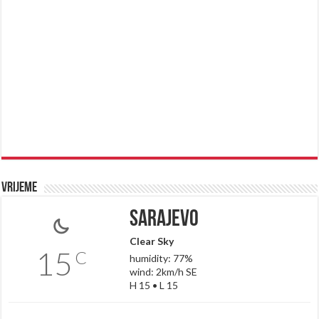
Vrijeme
Sarajevo
Clear Sky
15
C
humidity: 77%
wind: 2km/h SE
H 15 • L 15