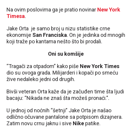
Na ovim poslovima ga je pratio novinar
New York
Timesa
.
Jake Orta je samo broj u nizu statistike crne
ekonomije
San Franciska
. On je jedinka od mnogih
koji traže po kantama nešto što bi prodali.
Oni su komšije
“Tragači za otpadom” kako piše
New York Times
dio su ovoga grada. Milijarderi i kopači po smeću
žive nedaleko jedni od drugih.
Bivši veteran Orta kaže da je začuđen time šta ljudi
bacaju: “Nikada ne znaš šta možeš pronaći.”.
U jednoj od noćnih “šetnji” Jake Orta je našao
odlično očuvane pantalone sa potpisom dizajnera.
Zatim novu crnu jaknu i sive
Nike
patike.