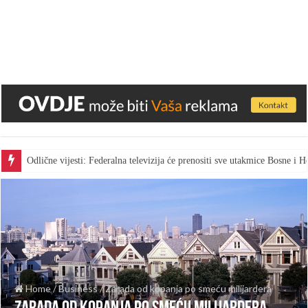
Odlične vijesti: Federalna televizija će prenositi sve utakmice Bosne i
Home
/
Business
/
Zarada od kopanja po smeću milijardera