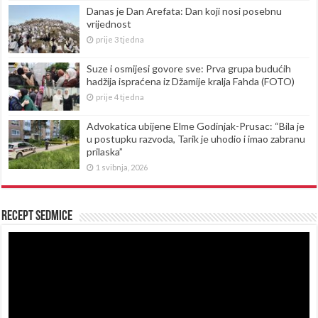
Danas je Dan Arefata: Dan koji nosi posebnu
vrijednost
prije 3 tjedna
Suze i osmijesi govore sve: Prva grupa budućih
hadžija ispraćena iz Džamije kralja Fahda (FOTO)
prije 4 tjedna
Advokatica ubijene Elme Godinjak-Prusac: “Bila je
u postupku razvoda, Tarik je uhodio i imao zabranu
prilaska”
1 svibnja, 2026
Recept sedmice
Reproduktor
videozapisa