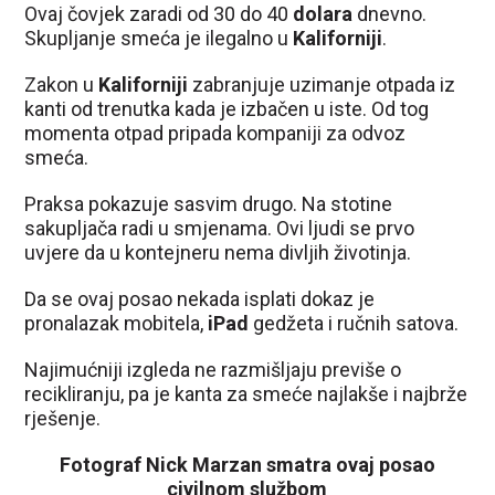
Ovaj čovjek zaradi od 30 do 40
dolara
dnevno.
Skupljanje smeća je ilegalno u
Kaliforniji
.
Zakon u
Kaliforniji
zabranjuje uzimanje otpada iz
kanti od trenutka kada je izbačen u iste. Od tog
momenta otpad pripada kompaniji za odvoz
smeća.
Praksa pokazuje sasvim drugo. Na stotine
sakupljača radi u smjenama. Ovi ljudi se prvo
uvjere da u kontejneru nema divljih životinja.
Da se ovaj posao nekada isplati dokaz je
pronalazak mobitela,
iPad
gedžeta i ručnih satova.
Najimućniji izgleda ne razmišljaju previše o
recikliranju, pa je kanta za smeće najlakše i najbrže
rješenje.
Fotograf Nick Marzan smatra ovaj posao
civilnom službom