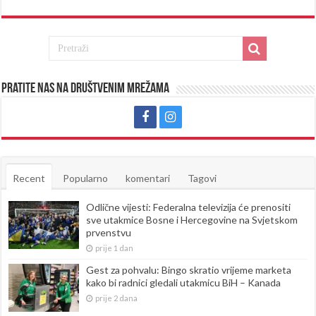
Pratite nas na društvenim mrežama
Recent
Popularno
komentari
Tagovi
Odlične vijesti: Federalna televizija će prenositi
sve utakmice Bosne i Hercegovine na Svjetskom
prvenstvu
prije 1 dan
Gest za pohvalu: Bingo skratio vrijeme marketa
kako bi radnici gledali utakmicu BiH – Kanada
prije 2 dana