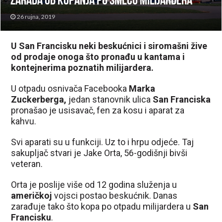
Zarada od kopanja po smeću milijardera
26 rujna, 2019
U San Francisku neki beskućnici i siromašni žive
od prodaje onoga što pronađu u kantama i
kontejnerima poznatih milijardera.
U otpadu osnivača Facebooka
Marka
Zuckerberga,
jedan stanovnik ulica
San Franciska
pronašao je usisavač, fen za kosu i aparat za
kahvu.
Svi aparati su u funkciji. Uz to i hrpu odjeće. Taj
sakupljač stvari je Jake Orta, 56-godišnji bivši
veteran.
Orta je poslije više od 12 godina služenja u
američkoj
vojsci postao beskućnik. Danas
zarađuje tako što kopa po otpadu milijardera u
San
Francisku
.