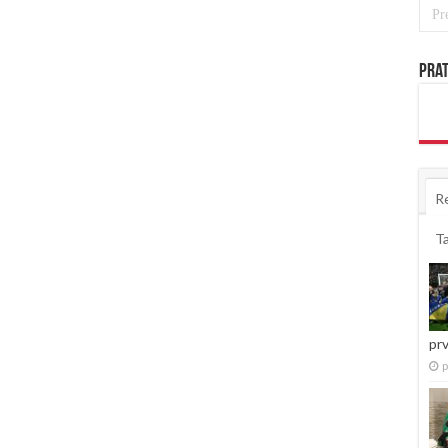
Prat
R
T
pr
p