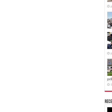
p
p
pri
1
Rece
Re