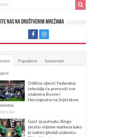
ite nas na društvenim mrežama
ecent
Popularno
komentari
agovi
Odlične vijesti: Federalna
televizija će prenositi sve
utakmice Bosne i
Hercegovine na Svjetskom
venstvu
rije 1 dan
Gest za pohvalu: Bingo
skratio vrijeme marketa kako
bi radnici gledali utakmicu