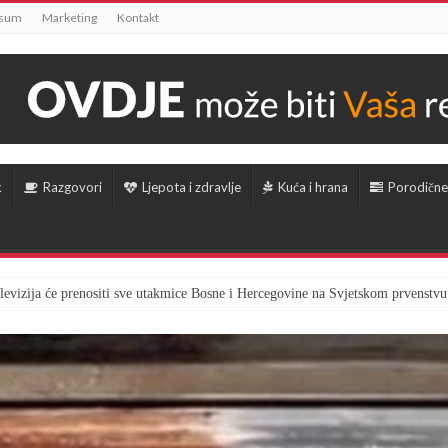
ssum
Marketing
Kontakt
k
Razgovori
Ljepota i zdravlje
Kuća i hrana
Porodične
televizija će prenositi sve utakmice Bosne i Hercegovine na Svjetskom prvenstvu