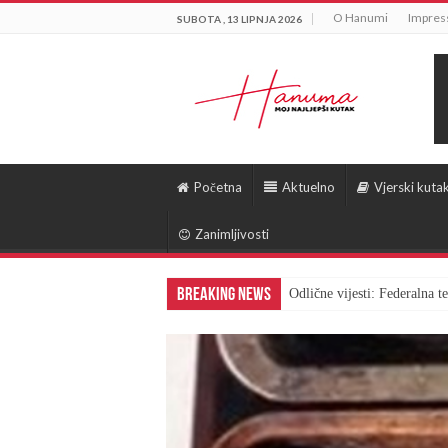
O Hanumi
Impre
SUBOTA , 13 LIPNJA 2026
Početna
Aktuelno
Vjerski kuta
Zanimljivosti
Breaking News
Odlične vijesti: Federalna 