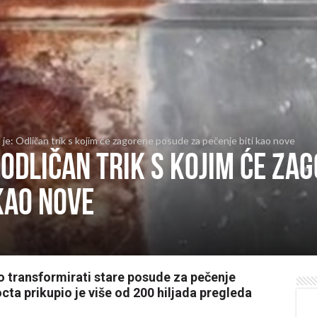
je: Odličan trik s kojim će zagorene posude za pečenje biti kao nove
 Odličan trik s kojim će za
 kao nove
ko transformirati stare posude za pečenje
cta prikupio je više od 200 hiljada pregleda