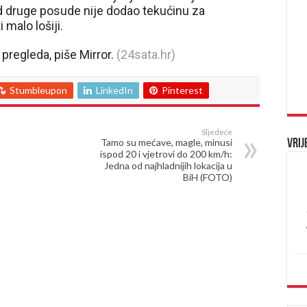
d druge posude nije dodao tekućinu za
 malo lošiji.
 pregleda, piše Mirror.
(24sata.hr)
Stumbleupon
LinkedIn
Pinterest
Sljedeće
Tamo su mećave, magle, minusi
Vrij
ispod 20 i vjetrovi do 200 km/h:
Jedna od najhladnijih lokacija u
BiH (FOTO)