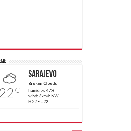
eme
Sarajevo
Broken Clouds
22
C
humidity: 47%
wind: 3km/h NW
H 22 • L 22