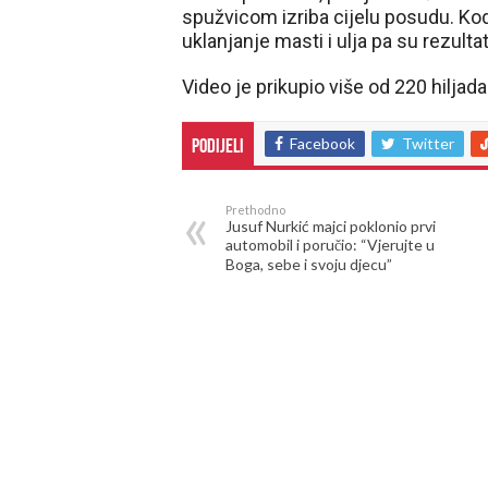
spužvicom izriba cijelu posudu. Ko
uklanjanje masti i ulja pa su rezultati
Video je prikupio više od 220 hiljada
Facebook
Twitter
Podijeli
Prethodno
Jusuf Nurkić majci poklonio prvi
automobil i poručio: “Vjerujte u
Boga, sebe i svoju djecu”