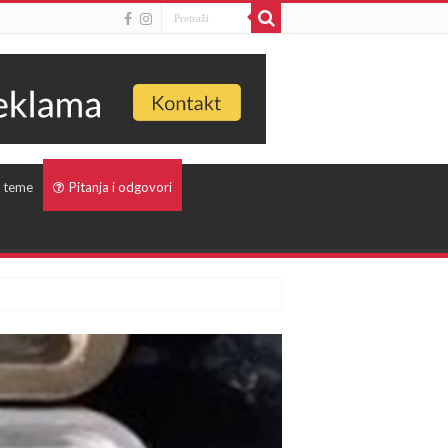
 teme
Pitanja i odgovori