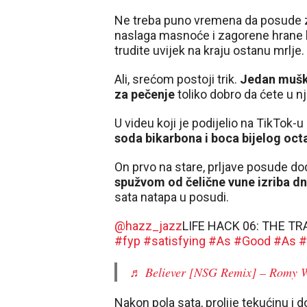
Ne treba puno vremena da posude z
naslaga masnoće i zagorene hrane koj
trudite uvijek na kraju ostanu mrlje.
Ali, srećom postoji trik.
Jedan muškar
za pečenje
toliko dobro da ćete u nji
U videu koji je podijelio na TikTok-
soda bikarbona i boca bijelog oct
On prvo na stare, prljave posude dod
spužvom od čelične vune izriba dn
sata natapa u posudi.
@hazz_jazz
LIFE HACK 06: THE TR
#fyp
#satisfying
#As
#Good
#As
♬ Believer [NSG Remix] – Romy 
Nakon pola sata, prolije tekućinu i d