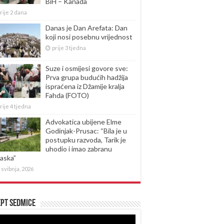
BiH – Kanada
rije 2 dana
Danas je Dan Arefata: Dan
koji nosi posebnu vrijednost
prije 3 tjedna
Suze i osmijesi govore sve:
Prva grupa budućih hadžija
ispraćena iz Džamije kralja
Fahda (FOTO)
rije 4 tjedna
Advokatica ubijene Elme
Godinjak-Prusac: “Bila je u
postupku razvoda, Tarik je
uhodio i imao zabranu
laska”
 svibnja, 2026
pt sedmice
produktor