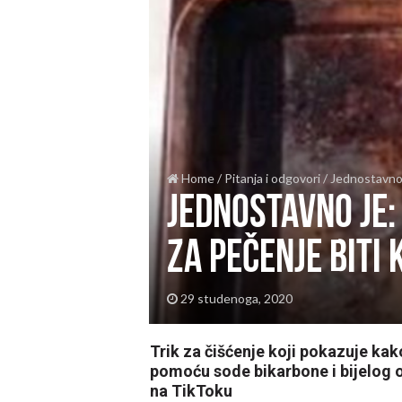
Home
/
Pitanja i odgovori
/
Jednostavno 
Jednostavno je:
za pečenje biti
29 studenoga, 2020
Trik za čišćenje koji pokazuje ka
pomoću sode bikarbone i bijelog o
na TikToku