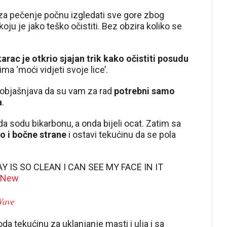
a pečenje počnu izgledati sve gore zbog
u je jako teško očistiti. Bez obzira koliko se
ac je otkrio sjajan trik kako očistiti posudu
ma ‘moći vidjeti svoje lice’.
u objašnjava da su vam za rad
potrebni samo
a
.
a sodu bikarbonu, a onda bijeli ocat. Zatim sa
o i bočne strane
i ostavi tekućinu da se pola
AY IS SO CLEAN I CAN SEE MY FACE IN IT
#New
Wave
oda tekućinu za uklanjanje masti i ulja i sa