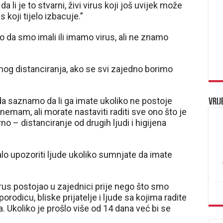
a li je to stvarni, živi virus koji još uvijek može
s koji tijelo izbacuje.”
o da smo imali ili imamo virus, ali ne znamo
lnog distanciranja, ako se svi zajedno borimo
da saznamo da li ga imate ukoliko ne postoje
Vrij
emam, ali morate nastaviti raditi sve ono što je
 – distanciranje od drugih ljudi i higijena
alo upozoriti ljude ukoliko sumnjate da imate
irus postojao u zajednici prije nego što smo
orodicu, bliske prijatelje i ljude sa kojima radite
. Ukoliko je prošlo više od 14 dana već bi se