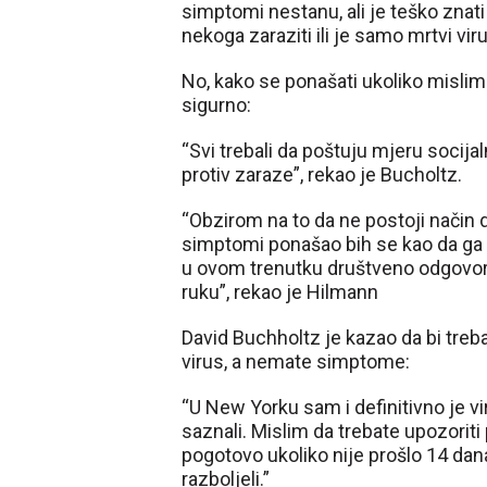
simptomi nestanu, ali je teško znati d
nekoga zaraziti ili je samo mrtvi viru
No, kako se ponašati ukoliko mislim
sigurno:
“Svi trebali da poštuju mjeru socija
protiv zaraze”, rekao je Bucholtz.
“Obzirom na to da ne postoji način 
simptomi ponašao bih se kao da ga n
u ovom trenutku društveno odgovorno
ruku”, rekao je Hilmann
David Buchholtz je kazao da bi treb
virus, a nemate simptome:
“U New Yorku sam i definitivno je v
saznali. Mislim da trebate upozoriti p
pogotovo ukoliko nije prošlo 14 dana
razboljeli.”