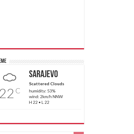
eme
Sarajevo
Scattered Clouds
22
C
humidity: 53%
wind: 2km/h NNW
H 22 • L 22