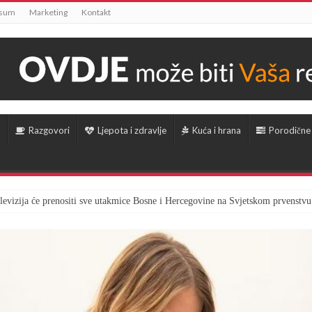
ssum
Marketing
Kontakt
Razgovori
Ljepota i zdravlje
Kuća i hrana
Porodične
televizija će prenositi sve utakmice Bosne i Hercegovine na Svjetskom prvenstvu