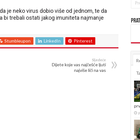
da je neko virus dobio više od jednom, te da
 bi trebali ostati jakog imuniteta najmanje
Prat
Stumbleupon
LinkedIn
Pinterest
Sljedeće
R
Dijete koje vas najčešće ljuti
najviše liči na vas
T
pr
p