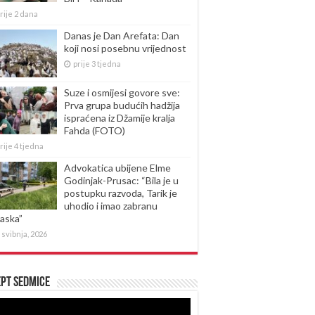
rije 2 dana
Danas je Dan Arefata: Dan
koji nosi posebnu vrijednost
prije 3 tjedna
Suze i osmijesi govore sve:
Prva grupa budućih hadžija
ispraćena iz Džamije kralja
Fahda (FOTO)
rije 4 tjedna
Advokatica ubijene Elme
Godinjak-Prusac: “Bila je u
postupku razvoda, Tarik je
uhodio i imao zabranu
laska”
 svibnja, 2026
pt sedmice
produktor