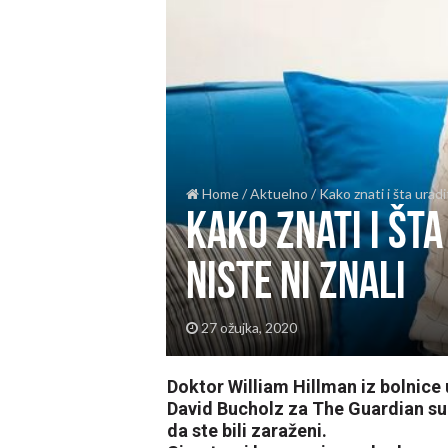
Home
/
Aktuelno
/
Kako znati i šta uradi
Kako znati i šta
niste ni znali
27 ožujka, 2020
Doktor William Hillman iz bolnice
David Bucholz za The Guardian su 
da ste bili zaraženi.