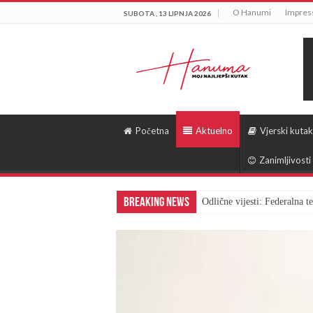
O Hanumi
Impre
SUBOTA , 13 LIPNJA 2026
Početna
Aktuelno
Vjerski kutak
Zanimljivosti
Breaking News
Odlične vijesti: Federalna 