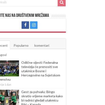
ite nas na društvenim mrežama
ecent
Popularno
komentari
agovi
Odlične vijesti: Federalna
televizija će prenositi sve
utakmice Bosne i
Hercegovine na Svjetskom
venstvu
rije 1 dan
Gest za pohvalu: Bingo
skratio vrijeme marketa kako
bi radnici gledali utakmicu
BiH – Kanada