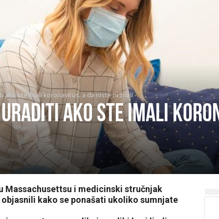
ti ako ste imali koronavirus, a da niste ni znali
 uraditi ako ste imali koro
 u Massachusettsu i medicinski stručnjak
objasnili kako se ponašati ukoliko sumnjate