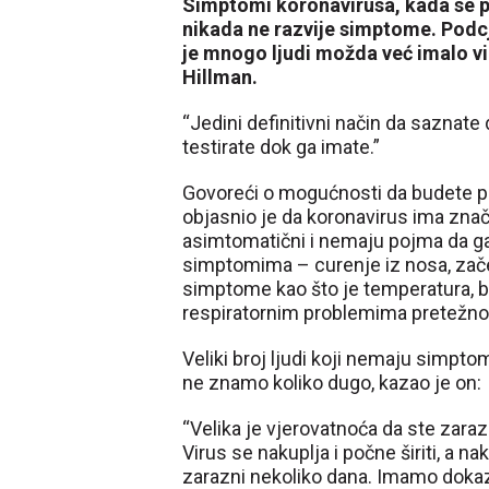
Simptomi koronavirusa, kada se poj
nikada ne razvije simptome. Podc
je mnogo ljudi možda već imalo vir
Hillman.
“Jedini definitivni način da saznate
testirate dok ga imate.”
Govoreći o mogućnosti da budete p
objasnio je da koronavirus ima znač
asimtomatični i nemaju pojma da ga 
simptomima – curenje iz nosa, začepl
simptome kao što je temperatura, bol
respiratornim problemima pretežno 
Veliki broj ljudi koji nemaju simpto
ne znamo koliko dugo, kazao je on:
“Velika je vjerovatnoća da ste zarazn
Virus se nakuplja i počne širiti, a 
zarazni nekoliko dana. Imamo dokaz