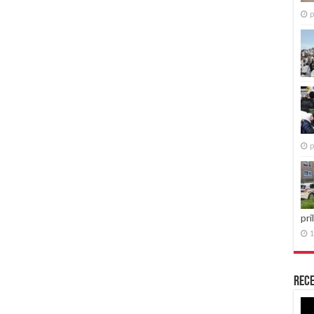
p
p
pri
1
Rece
Re