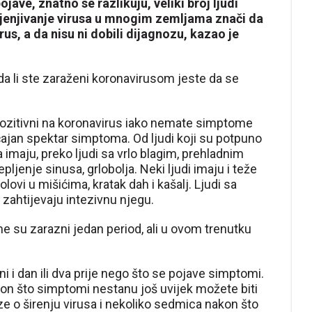
ave, znatno se razlikuju, veliki broj ljudi
jenjivanje virusa u mnogim zemljama znači da
us, a da nisu ni dobili dijagnozu, kazao je
 da li ste zaraženi koronavirusom jeste da se
ozitivni na koronavirus iako nemate simptome
ajan spektar simptoma. Od ljudi koji su potpuno
imaju, preko ljudi sa vrlo blagim, prehladnim
jenje sinusa, grlobolja. Neki ljudi imaju i teže
ovi u mišićima, kratak dah i kašalj. Ljudi sa
zahtijevaju intezivnu njegu.
me su zarazni jedan period, ali u ovom trenutku
i i dan ili dva prije nego što se pojave simptomi.
nakon što simptomi nestanu još uvijek možete biti
e o širenju virusa i nekoliko sedmica nakon što