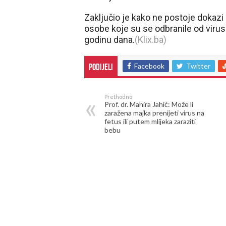
Zaključio je kako ne postoje dokazi 
osobe koje su se odbranile od virusa
godinu dana.
(Klix.ba)
Facebook
Twitter
Podijeli
Prethodno
Prof. dr. Mahira Jahić: Može li
zaražena majka prenijeti virus na
fetus ili putem mlijeka zaraziti
bebu