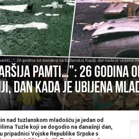
a pamti…”: 26 godina od masakra na tuzlanskoj Kapiji, dan kada je ubijena
čaršija pamti…”: 26 godina 
ji, dan kada je ubijena mla
očin nad tuzlanskom mladošću je jedan od
vilima Tuzle koji se dogodio na današnji dan,
u pripadnici Vojske Republike Srpske s