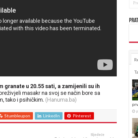
Prat
R
T
granate u 20.55 sati, a zamijenili su ih
u preživjeli masakr na svoj se način bore sa
, tako i psihičkim.
(Hanuma.ba)
pr
p
Stumbleupon
LinkedIn
Pinterest
Sljedeće