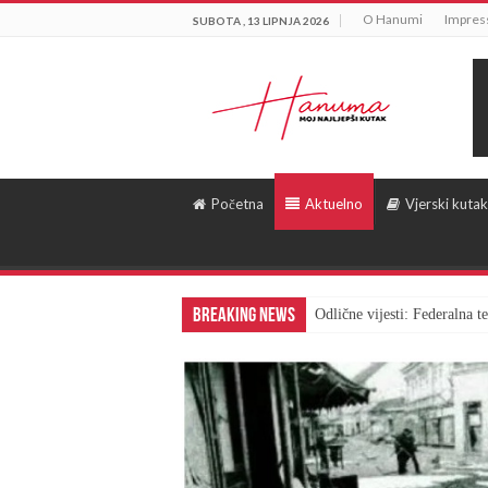
O Hanumi
Impre
SUBOTA , 13 LIPNJA 2026
Početna
Aktuelno
Vjerski kutak
Breaking News
Odlične vijesti: Federalna 