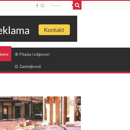
 teme
Pitanja i odgovori
Zanimljivosti