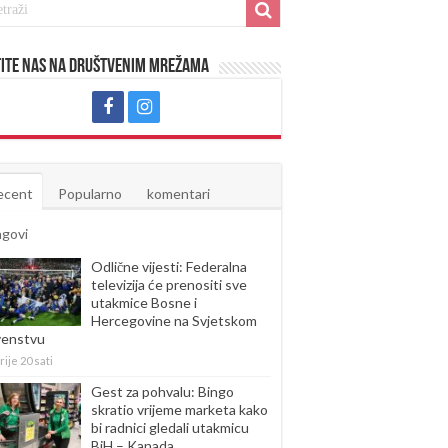
ite nas na društvenim mrežama
ecent
Popularno
komentari
agovi
Odlične vijesti: Federalna
televizija će prenositi sve
utakmice Bosne i
Hercegovine na Svjetskom
venstvu
rije 20 sati
Gest za pohvalu: Bingo
skratio vrijeme marketa kako
bi radnici gledali utakmicu
BiH – Kanada