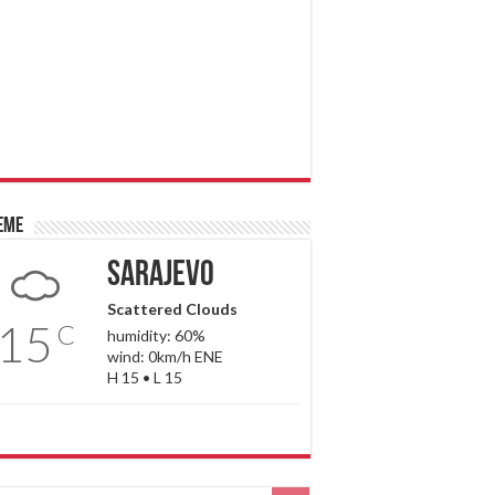
eme
Sarajevo
Scattered Clouds
15
C
humidity: 60%
wind: 0km/h ENE
H 15 • L 15