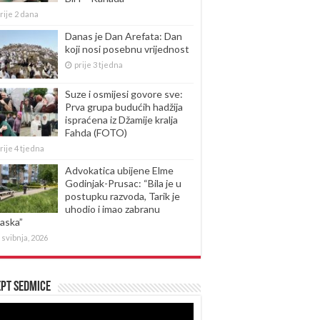
rije 2 dana
Danas je Dan Arefata: Dan
koji nosi posebnu vrijednost
prije 3 tjedna
Suze i osmijesi govore sve:
Prva grupa budućih hadžija
ispraćena iz Džamije kralja
Fahda (FOTO)
rije 4 tjedna
Advokatica ubijene Elme
Godinjak-Prusac: “Bila je u
postupku razvoda, Tarik je
uhodio i imao zabranu
laska”
 svibnja, 2026
pt sedmice
produktor