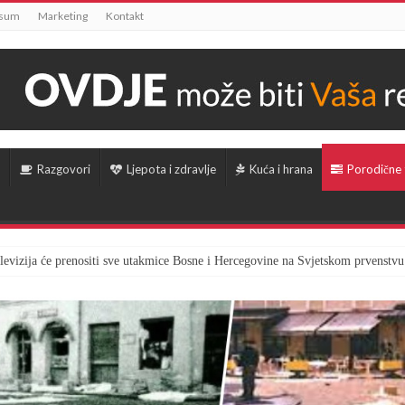
ssum
Marketing
Kontakt
Razgovori
Ljepota i zdravlje
Kuća i hrana
Porodične
televizija će prenositi sve utakmice Bosne i Hercegovine na Svjetskom prvenstvu