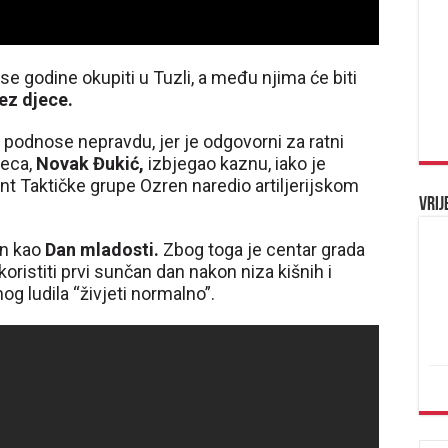
 se godine okupiti u Tuzli, a među njima će biti
bez djece.
o podnose nepravdu, jer je odgovorni za ratni
jeca,
Novak Đukić,
izbjegao kaznu, iako je
t Taktičke grupe Ozren naredio artiljerijskom
Vrij
en kao
Dan mladosti.
Zbog toga je centar grada
iskoristiti prvi sunčan dan nakon niza kišnih i
og ludila “živjeti normalno”.