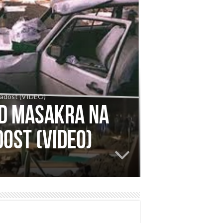
 mladost (VIDEO)
od masakra na
dost (VIDEO)