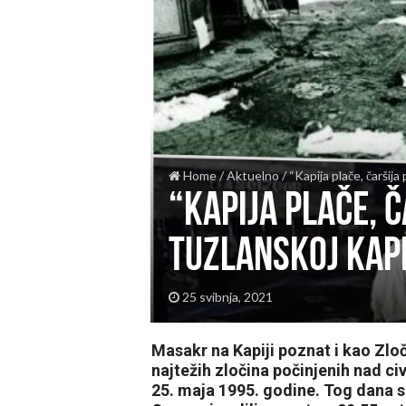
Home
/
Aktuelno
/
“Kapija plače, čaršij
“Kapija plače, 
tuzlanskoj Kapi
25 svibnja, 2021
Masakr na Kapiji poznat i kao Zl
najtežih zločina počinjenih nad ci
25. maja 1995. godine. Tog dana s