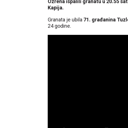
Ozrena ispalili granatu u 20.55 sa
Kapija.
Granata je ubila
71. građanina Tuzl
24 godine.