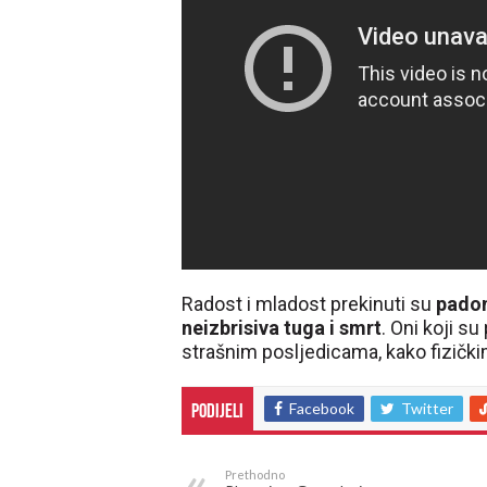
Radost i mladost prekinuti su
padom 
neizbrisiva tuga i smrt
. Oni koji s
strašnim posljedicama, kako fizičkim
Facebook
Twitter
Podijeli
Prethodno