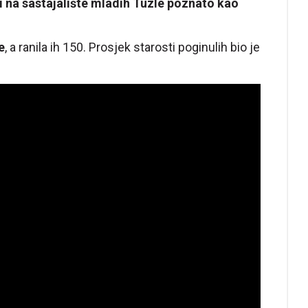
ti na sastajalište mladih Tuzle poznato kao
e
, a ranila ih 150. Prosjek starosti poginulih bio je