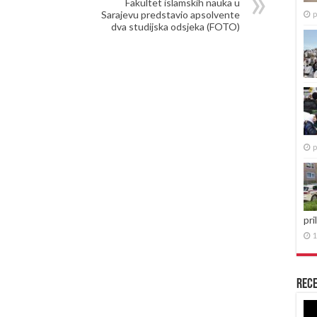
Fakultet islamskih nauka u
Sarajevu predstavio apsolvente
p
dva studijska odsjeka (FOTO)
p
pri
1
Rece
Re