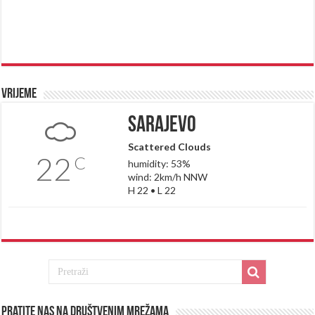
Vrijeme
Sarajevo
Scattered Clouds
22
C
humidity: 53%
wind: 2km/h NNW
H 22 • L 22
Pratite nas na društvenim mrežama