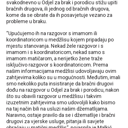
svakodnevno u Odjel za brak i porodicu stižu upiti
bračnih drugova, ili jednog od bračnih drugova,
kome da se obrate da ih posavjetuje vezano za
probleme u braku.
“Upućujemo ih na razgovor s imamom ili
koordinatoricom u medžlisu kojem pripadaju po
mjestu stanovanja. Nekad žele razgovor i s
imamom i s koordinatoricom, nekad samo s
imamom matičarom, a nerijetko žene traže
isključivo razgovor s koordinatoricom. Prema
našim informacijama medžlisi udovoljavaju ovim
zahtjevima koliko su u mogućnosti. Međutim, imali
smo nekoliko puta insistiranje da bračni drugovi
dođu na razgovor u Odjel za brak i porodicu, nakon
što su obavili razgovor u medžlisu i takvim
izuzetnim zahtjevima smo udovoljili kako bismo
na taj način bili na usluzi našim džematlijama.
Naravno, ostaje pravilo da se i džematlije i bračni
drugovi za vjerske usluge, pitanja ili savjete
obraćaju u matični medžlis“, pojasnila je Malkić.