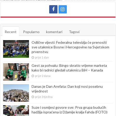
Recent
Popularno
komentari
Tagovi
Odlične vijesti: Federalna televizija će prenositi
sve utakmice Bosne i Hercegovine na Svjetskom
prvenstvu
prije 1 dan
Gest za pohvalu: Bingo skratio vrijeme marketa
kako bi radnici gledali utakmicu BiH – Kanada
prije 2 dana
Danas je Dan Arefata: Dan koji nosi posebnu
vrijednost
prije 3 tjedna
Suze i osmijesi govore sve: Prva grupa budućih
hadžija ispraćena iz Džamije kralja Fahda (FOTO)