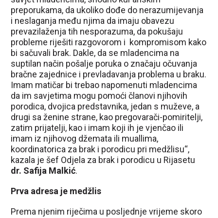
preporukama, da ukoliko dođe do nerazumijevanja
i neslaganja među njima da imaju obavezu
prevazilaženja tih nesporazuma, da pokušaju
probleme riješiti razgovorom i kompromisom kako
bi sačuvali brak. Dakle, da se mladencima na
suptilan način pošalje poruka o značaju očuvanja
bračne zajednice i prevladavanja problema u braku.
Imam matičar bi trebao napomenuti mladencima
da im savjetima mogu pomoći članovi njihovih
porodica, dvojica predstavnika, jedan s muževe, a
drugi sa ženine strane, kao pregovarači-pomiritelji,
zatim prijatelji, kao i imam koji ih je vjenčao ili
imam iz njihovog džemata ili muallima,
koordinatorica za brak i porodicu pri medžlisu“,
kazala je šef Odjela za brak i porodicu u Rijasetu
dr. Safija Malkić
.
Prva adresa je medžlis
Prema njenim riječima u posljednje vrijeme skoro