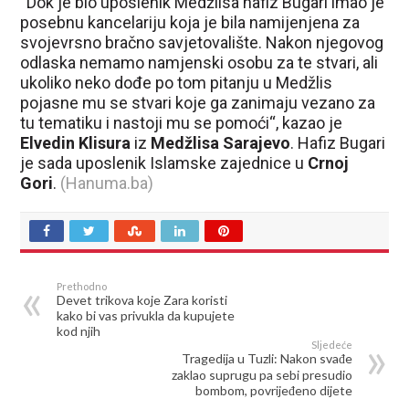
“Dok je bio uposlenik Medžlisa hafiz Bugari imao je
posebnu kancelariju koja je bila namijenjena za
svojevrsno bračno savjetovalište. Nakon njegovog
odlaska nemamo namjenski osobu za te stvari, ali
ukoliko neko dođe po tom pitanju u Medžlis
pojasne mu se stvari koje ga zanimaju vezano za
tu tematiku i nastoji mu se pomoći“, kazao je
Elvedin Klisura
iz
Medžlisa Sarajevo
. Hafiz Bugari
je sada uposlenik Islamske zajednice u
Crnoj
Gori
.
(Hanuma.ba)
Prethodno
Devet trikova koje Zara koristi
kako bi vas privukla da kupujete
kod njih
Sljedeće
Tragedija u Tuzli: Nakon svađe
zaklao suprugu pa sebi presudio
bombom, povrijeđeno dijete