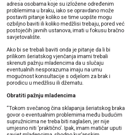
adresa osobama koje su izložene određenim
problemima u braku, iako se opravdano može
postaviti pitanje koliko se time uopšte mogu
ozbiljno baviti ili koliko medžlisi trebaju, pored već
postojećih javnih ustanova, imati u fokusu bračno
savjetovalište.
Ako bi se trebali baviti onda je pitanje da li bi
prilikom šeriatskog vjenčanja imami trebali
skrenuti pažnju mladencima da u slučaju
eventualnih nesporazuma imaju na umu
mogućnost konsultacije s odjelom za brak i
porodicu u medžlisu ili džematu.
Obratiti pažnju mladencima
“Tokom svečanog čina sklapanja šeriatskog braka
govor o eventualnim problemima među budućim
supružnicima ne treba biti naglašen, jer nije
umjesno niti ‘praktično’. Ipak, imam matičar uputi
savjet mladencima, shodno kur’anskim