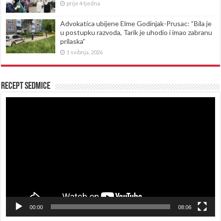
prije 4 tjedna
Advokatica ubijene Elme Godinjak-Prusac: “Bila je
u postupku razvoda, Tarik je uhodio i imao zabranu
prilaska”
1 svibnja, 2026
Recept sedmice
Reproduktor
videozapisa
00:00
08:06