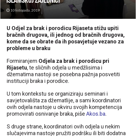
Islamskoj zajednici
10 listopada, 2019
U Odjel za brak i porodicu Rijaseta stižu upiti
bračnih drugova, ili jednog od bračnih drugova,
kome da se obrate da ih posavjetuje vezano za
probleme u braku
Formiranjem
Odjela za brak i porodicu pri
Rijasetu
, te sličnih odjela u medžlisima i
džematima nastoji se posebna pažnja posvetiti
instituciji braka i porodice.
U tom kontekstu se organiziraju seminari i
savjetovališta za džematlije, a sami koordinatori
ovih odjela nastoje u okviru svojih kompetencija
promovirati osnivanje braka, piše
Akos.ba
.
S druge strane, koordinatori ovih odjela u nekim
slučajevima nastoje pružiti podršku ili biti dodatna