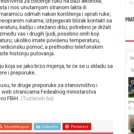
redstvima za čišćenje ruku na bazi alkohola;
 usta i nos unutarnjom stranom lakta ili
aramicu odmah nakon korištenja i oprati ruke;
Prat
ta neopranim rukama; izbjegavati blizak kontakt sa
turu, kašlju i otežano dišu; potrebno je držati
među vas i drugih ljudi, posebno onih koji
raturu; ukoliko imate povišenu temperaturu,
e medicinsku pomoć, a prethodno telefonskim
te historiju putovanja.
R
ju koja se jako brzo mijenja, te će se u skladu sa
T
ere i preporuke.
usu, te druge preporuke za stanovništvo i
a web stranicama Fedealnog ministarstva
tvo FBiH.
(Tuzlanski.ba)
pr
p
Stumbleupon
LinkedIn
Pinterest