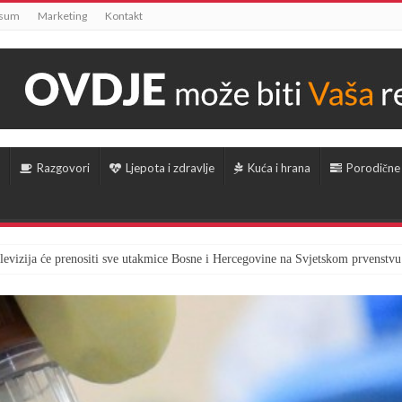
ssum
Marketing
Kontakt
Razgovori
Ljepota i zdravlje
Kuća i hrana
Porodične
televizija će prenositi sve utakmice Bosne i Hercegovine na Svjetskom prvenstvu