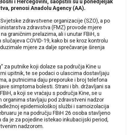
osni i Hercegovini, saopštili su u ponedjeljak
stva, prenosi Anadolu Agency (AA).
Svjetske zdravstvene organizacije (SZO), a po
inistarstva zdravstva (FMZ) provode mjere
 graničnim prelazima, ali i unutar FBiH, s
h slučajeva COVID-19, kako bi se kroz kontrolu
oduzimale mjere za dalje sprečavanje širenja
 za putnike koji dolaze sa područja Kine u
rni upitnik, te se podaci o ulascima dostavljaju
a, a putnicima daju preporuke i broj telefona
ojave simptoma bolesti. Strani i bh. državljani sa
BiH, a koji se vraćaju s područja Kine, se u
m organima stavljaju pod zdravstveni nadzor
dležnoj epidemiološkoj službi i samoizolacija
ebruaru je na području FBiH 26 osoba stavljeno
da je za pojedine istekao inkubacijski period,
vstvenim nadzorom.