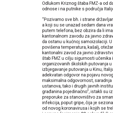
Odlukom Kriznog štaba FMZ-a od dana
odnose i na putnike s područja Italij
“Pozivamo sve bh. i strane državljane
a koji su se unazad sedam dana vratil
putem telefona, bez obzira da li im
kantonalnom zavodu za javno zdravs
da ostanu u kućnoj samoizolaciji. U
povišena temperatura, kašalj, oteža
kantonalni zavod za javno zdravstvo 
štab FMZ u cilju sigurnosti učenika 
organizovanih školskih putovanja u 
izbjegavanje putovanja u Kinu, Italij
adekvatan odgovor na pojavu novog 
maksimalna odgovornost, saradnja i 
ustanova, tako i drugih javnih instit
građanina pojedinačno“, istakli su i
preporuke za stanovništvo za smanje
infekcija, poput gripe, čija je sezon
od novog koronavirusa i kojih se tre