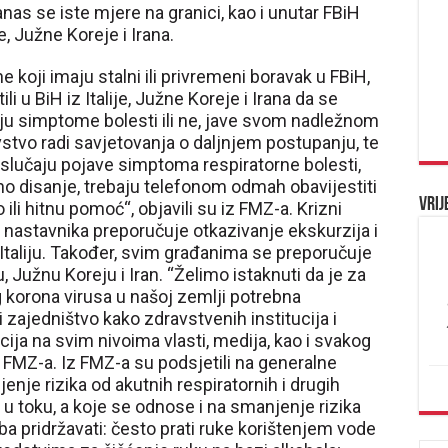
s se iste mjere na granici, kao i unutar FBiH
e, Južne Koreje i Irana.
 koji imaju stalni ili privremeni boravak u FBiH,
i u BiH iz Italije, Južne Koreje i Irana da se
aju simptome bolesti ili ne, jave svom nadležnom
tvo radi savjetovanja o daljnjem postupanju, te
 slučaju pojave simptoma respiratorne bolesti,
no disanje, trebaju telefonom odmah obavijestiti
Vrij
ili hitnu pomoć“, objavili su iz FMZ-a. Krizni
i nastavnika preporučuje otkazivanje ekskurzija i
Italiju. Također, svim građanima se preporučuje
u, Južnu Koreju i Iran. “Želimo istaknuti da je za
korona virusa u našoj zemlji potrebna
zajedništvo kako zdravstvenih institucija i
ucija na svim nivoima vlasti, medija, kao i svakog
z FMZ-a. Iz FMZ-a su podsjetili na generalne
nje rizika od akutnih respiratornih i drugih
a u toku, a koje se odnose i na smanjenje rizika
ba pridržavati: često prati ruke korištenjem vode