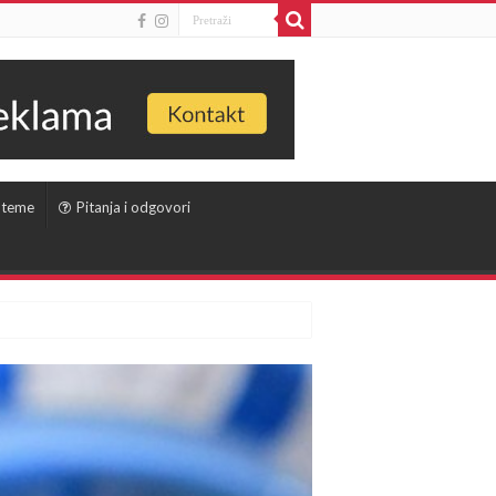
 teme
Pitanja i odgovori