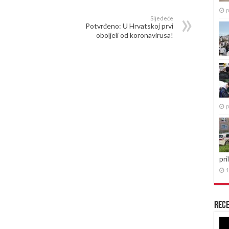
p
Sljedeće
Potvrđeno: U Hrvatskoj prvi
oboljeli od koronavirusa!
p
pri
1
Rece
Re