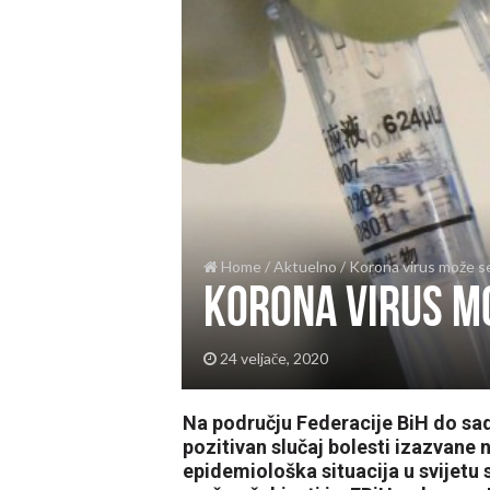
Home
/
Aktuelno
/
Korona virus može se 
Korona virus mož
24 veljače, 2020
Na području Federacije BiH do sada
pozitivan slučaj bolesti izazvan
epidemiološka situacija u svijetu 