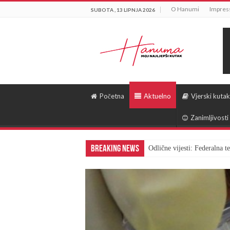
O Hanumi
Impre
SUBOTA , 13 LIPNJA 2026
Početna
Aktuelno
Vjerski kutak
Zanimljivosti
Breaking News
Odlične vijesti: Federalna 