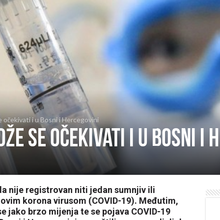
očekivati i u Bosni i Hercegovini
e se očekivati i u Bosni i 
 nije registrovan niti jedan sumnjiv ili
e novim korona virusom (COVID-19). Međutim,
se jako brzo mijenja te se pojava COVID-19