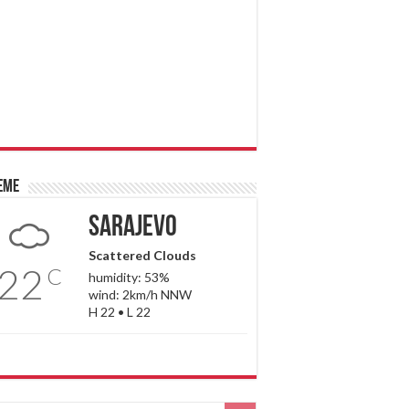
eme
Sarajevo
Scattered Clouds
22
C
humidity: 53%
wind: 2km/h NNW
H 22 • L 22