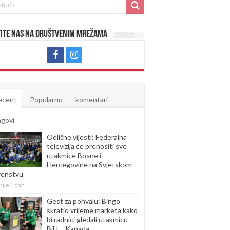
ite nas na društvenim mrežama
ecent
Popularno
komentari
agovi
Odlične vijesti: Federalna
televizija će prenositi sve
utakmice Bosne i
Hercegovine na Svjetskom
venstvu
rije 1 dan
Gest za pohvalu: Bingo
skratio vrijeme marketa kako
bi radnici gledali utakmicu
BiH – Kanada