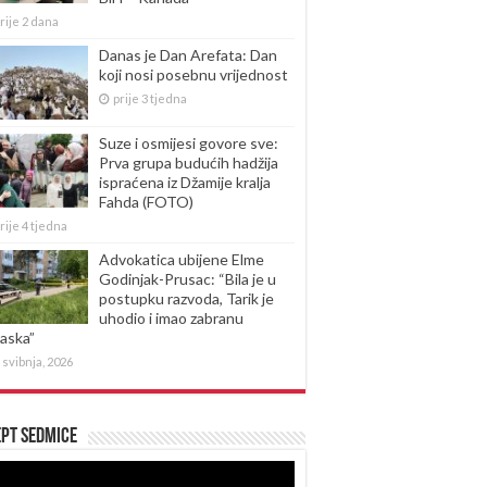
rije 2 dana
Danas je Dan Arefata: Dan
koji nosi posebnu vrijednost
prije 3 tjedna
Suze i osmijesi govore sve:
Prva grupa budućih hadžija
ispraćena iz Džamije kralja
Fahda (FOTO)
rije 4 tjedna
Advokatica ubijene Elme
Godinjak-Prusac: “Bila je u
postupku razvoda, Tarik je
uhodio i imao zabranu
laska”
 svibnja, 2026
pt sedmice
produktor