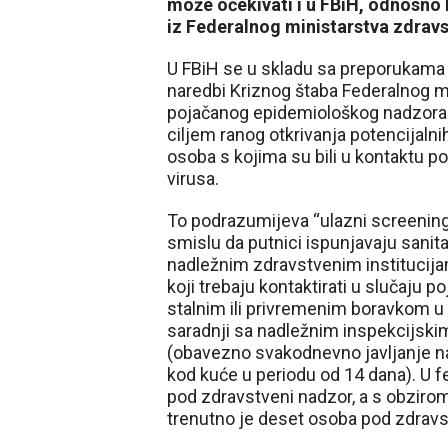
može očekivati i u FBiH, odnosno B
iz Federalnog ministarstva zdrav
U FBiH se u skladu sa preporukama 
naredbi Kriznog štaba Federalnog m
pojačanog epidemiološkog nadzora na
ciljem ranog otkrivanja potencijalni
osoba s kojima su bili u kontaktu p
virusa.
To podrazumijeva “ulazni screening“
smislu da putnici ispunjavaju sanita
nadležnim zdravstvenim institucijam
koji trebaju kontaktirati u slučaju p
stalnim ili privremenim boravkom u F
saradnji sa nadležnim inspekcijski
(obavezno svakodnevno javljanje na
kod kuće u periodu od 14 dana). U f
pod zdravstveni nadzor, a s obzirom 
trenutno je deset osoba pod zdra