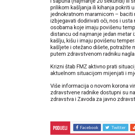
i sapuna (najmanje 20 sekundi) ili s
prilikom kašljanja ili kihanja pokriti
jednokratnom maramicom – baciti m
izbjegavati dodirivati oči, nos i us
osobama koje imaju povišenu tempera
distancu od najmanje jedan metar iz
kašlju, kišu i imaju povišenu tempe
kašljete i otežano dišete, potražit
putem zdravstvenom radniku naglasi
Krizni štab FMZ aktivno prati situaci
aktuelnom situacijom mijenjati i mj
Više informacija o novom korona vir
zdravstvene radnike dostupni su n
zdravstva i Zavoda za javno zdravs
Facebook
Twitter
Podijeli