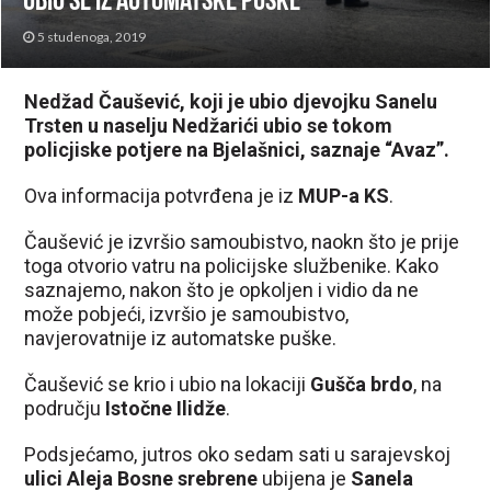
ubio se iz automatske puške
5 studenoga, 2019
Nedžad Čaušević, koji je ubio djevojku Sanelu
Trsten u naselju Nedžarići ubio se tokom
policjiske potjere na Bjelašnici, saznaje “Avaz”.
Ova informacija potvrđena je iz
MUP-a KS
.
Čaušević je izvršio samoubistvo, naokn što je prije
toga otvorio vatru na policijske službenike. Kako
saznajemo, nakon što je opkoljen i vidio da ne
može pobjeći, izvršio je samoubistvo,
navjerovatnije iz automatske puške.
Čaušević se krio i ubio na lokaciji
Gušča brdo
, na
području
Istočne Ilidže
.
Podsjećamo, jutros oko sedam sati u sarajevskoj
ulici Aleja Bosne srebrene
ubijena je
Sanela