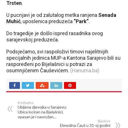
Trsten
.
U pucnjavi je od zalutalog metka ranjena
Senada
Muhić
, uposlenica preduzeća
“Park”
.
Do tragedije je došlo ispred rasadnika ovog
sarajevskoj preduzeća.
Podsjećamo, svi raspoloživi timovi najelitnijih
specijalnih jedinica MUP-a Kantona Sarajevo bili su
raspoređeni po Bijelašnici u potrazi za
osumnjičenim Čauševićem.
(Hanuma.ba)
Prethodno
Ubijena djevojka u Sarajevu:
Ubica lociran na Bjelašnici,
opasan je i naoružan…
Sljedeće
Elmedina Čauš u 31-oj godini