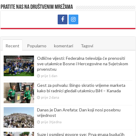
Pratite nas na društvenim mrežama
Recent
Popularno
komentari
Tagovi
Odlične vijesti: Federalna televizija će prenositi
sve utakmice Bosne i Hercegovine na Svjetskom
prvenstvu
prije 1 dan
Gest za pohvalu: Bingo skratio vrijeme marketa
kako bi radnici gledali utakmicu BiH – Kanada
prije 2 dana
Danas je Dan Arefata: Dan koji nosi posebnu
vrijednost
prije 3 tjedna
Suze i osmijesi govore sve: Prva grupa budućih