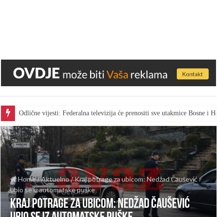
Odlične vijesti: Federalna televizija će prenositi sve utakmice Bosne i
Home
/
Aktuelno
/
Kraj potrage za ubicom: Nedžad Čaušević
ubio se iz automatske puške
Kraj potrage za ubicom: Nedžad Čaušević