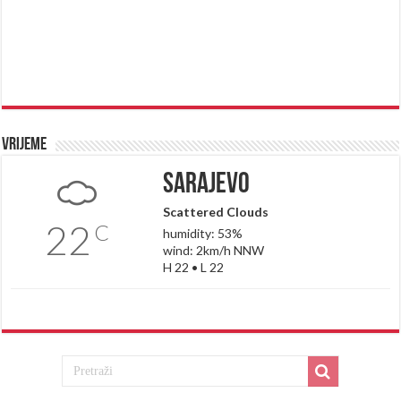
Vrijeme
Sarajevo
Scattered Clouds
22
C
humidity: 53%
wind: 2km/h NNW
H 22 • L 22