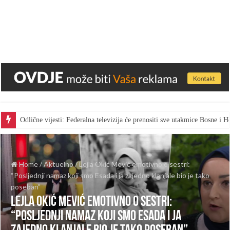
Odlične vijesti: Federalna televizija će prenositi sve utakmice Bosne i
Home
/
Aktuelno
/
Lejla Okić Mević emotivno o sestri:
“Posljednji namaz koji smo Esada i ja zajedno klanjale bio je tako
poseban”
Lejla Okić Mević emotivno o sestri:
“Posljednji namaz koji smo Esada i ja