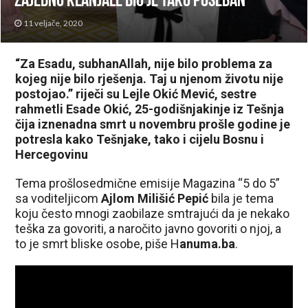
zajedno klanjale bio je tako poseban”
11 veljače, 2020
“Za Esadu, subhanAllah, nije bilo problema za
kojeg nije bilo rješenja. Taj u njenom životu nije
postojao.” riječi su Lejle Okić Mević, sestre
rahmetli Esade Okić, 25-godišnjakinje iz Tešnja
čija iznenadna smrt u novembru prošle godine je
potresla kako Tešnjake, tako i cijelu Bosnu i
Hercegovinu
Tema prošlosedmične emisije Magazina “5 do 5”
sa voditeljicom
Ajlom Milišić Pepić
bila je tema
koju često mnogi zaobilaze smtrajući da je nekako
teška za govoriti, a naročito javno govoriti o njoj, a
to je smrt bliske osobe, piše H
anuma.ba
.