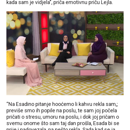
kada sam je vidjela”, priča emotivnu priču Lejla.
“Na Esadino pitanje hooćemo li kahvu rekla sam,;
previše smo ih popile na poslu, te sam joj počela
pričati o stresu, umoru na poslu, i dok joj pričam o
svemu onome što sam taj dan prošla, Esada bi se
prije i nadovezala, pa nešto rekla. Sada kad se ja