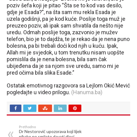
poziv šefa koji je pitao “Šta se to kod vas desilo,
gdje je Esada?”, na šta sam mu rekla Esada je
uzela godišnji, pa je kod kuće. Poslije toga muž je
preuzeo poziv, ali ipak sam shvatila da nešto nije
uredu. Odmah poslije toga, zazvonio je mužev
telefon, bio je to dajdža, te je rekao da je nena puno
bolesna, pa bi trebali doći kod njih u kuću. Ipak,
Allah mi je svjedok, u tom trenutku nisam uopšte
pomislila da je nena bolesna, bila sam čak
ubijeđena da je sa njom sve uredu, samo mi je
pred očima bila slika Esade.”
Ostatak emotivnog razgovora sa Lejlom Okić Mević
pogledajte u video prilogu.
(Hanuma.ba)
Prethodno
Dr Nestorović upozorava koji lijek
nikako ne smijete davati djeci