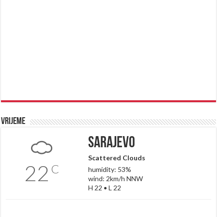
Vrijeme
Sarajevo
Scattered Clouds
22
C
humidity: 53%
wind: 2km/h NNW
H 22 • L 22