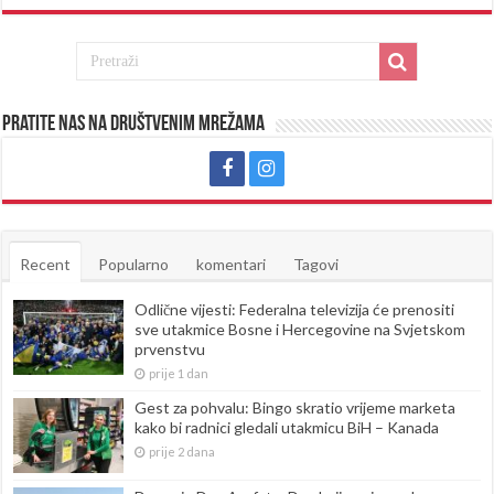
Pratite nas na društvenim mrežama
Recent
Popularno
komentari
Tagovi
Odlične vijesti: Federalna televizija će prenositi
sve utakmice Bosne i Hercegovine na Svjetskom
prvenstvu
prije 1 dan
Gest za pohvalu: Bingo skratio vrijeme marketa
kako bi radnici gledali utakmicu BiH – Kanada
prije 2 dana