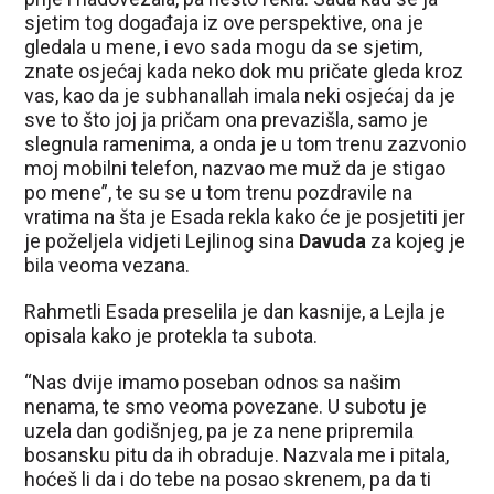
sjetim tog događaja iz ove perspektive, ona je
gledala u mene, i evo sada mogu da se sjetim,
znate osjećaj kada neko dok mu pričate gleda kroz
vas, kao da je subhanallah imala neki osjećaj da je
sve to što joj ja pričam ona prevazišla, samo je
slegnula ramenima, a onda je u tom trenu zazvonio
moj mobilni telefon, nazvao me muž da je stigao
po mene”, te su se u tom trenu pozdravile na
vratima na šta je Esada rekla kako će je posjetiti jer
je poželjela vidjeti Lejlinog sina
Davuda
za kojeg je
bila veoma vezana.
Rahmetli Esada preselila je dan kasnije, a Lejla je
opisala kako je protekla ta subota.
“Nas dvije imamo poseban odnos sa našim
nenama, te smo veoma povezane. U subotu je
uzela dan godišnjeg, pa je za nene pripremila
bosansku pitu da ih obraduje. Nazvala me i pitala,
hoćeš li da i do tebe na posao skrenem, pa da ti