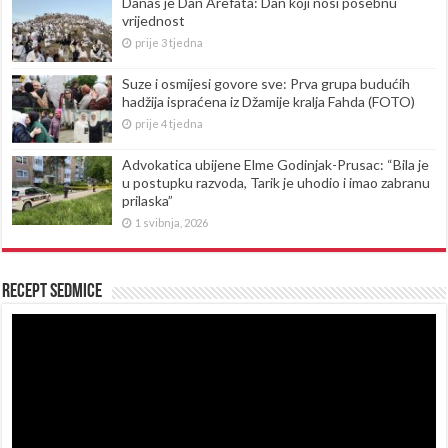
Danas je Dan Arefata: Dan koji nosi posebnu
vrijednost
prije 3 tjedna
Suze i osmijesi govore sve: Prva grupa budućih
hadžija ispraćena iz Džamije kralja Fahda (FOTO)
prije 4 tjedna
Advokatica ubijene Elme Godinjak-Prusac: “Bila je
u postupku razvoda, Tarik je uhodio i imao zabranu
prilaska”
1 svibnja, 2026
Recept sedmice
Reproduktor
videozapisa