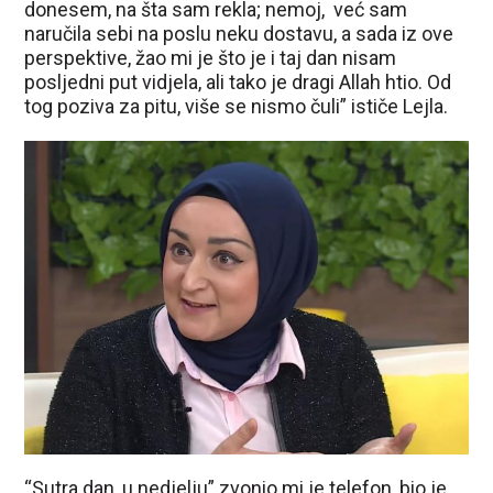
donesem, na šta sam rekla; nemoj, već sam
naručila sebi na poslu neku dostavu, a sada iz ove
perspektive, žao mi je što je i taj dan nisam
posljedni put vidjela, ali tako je dragi Allah htio. Od
tog poziva za pitu, više se nismo čuli” ističe Lejla.
“Sutra dan, u nedjelju” zvonio mi je telefon, bio je