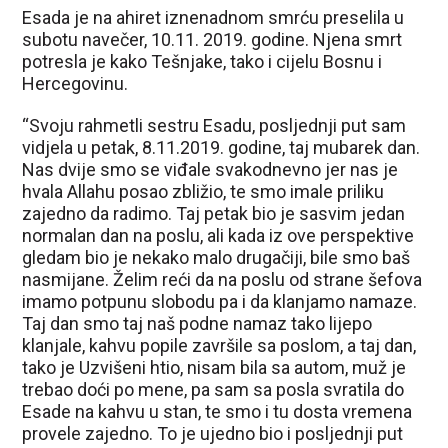
Esada je na ahiret iznenadnom smrću preselila u
subotu navečer, 10.11. 2019. godine. Njena smrt
potresla je kako Tešnjake, tako i cijelu Bosnu i
Hercegovinu.
“Svoju rahmetli sestru Esadu, posljednji put sam
vidjela u petak, 8.11.2019. godine, taj mubarek dan.
Nas dvije smo se viđale svakodnevno jer nas je
hvala Allahu posao zbližio, te smo imale priliku
zajedno da radimo. Taj petak bio je sasvim jedan
normalan dan na poslu, ali kada iz ove perspektive
gledam bio je nekako malo drugačiji, bile smo baš
nasmijane. Želim reći da na poslu od strane šefova
imamo potpunu slobodu pa i da klanjamo namaze.
Taj dan smo taj naš podne namaz tako lijepo
klanjale, kahvu popile završile sa poslom, a taj dan,
tako je Uzvišeni htio, nisam bila sa autom, muž je
trebao doći po mene, pa sam sa posla svratila do
Esade na kahvu u stan, te smo i tu dosta vremena
provele zajedno. To je ujedno bio i posljednji put