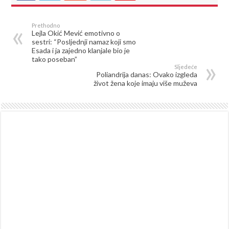
Prethodno
Lejla Okić Mević emotivno o
sestri: “Posljednji namaz koji smo
Esada i ja zajedno klanjale bio je
tako poseban”
Sljedeće
Poliandrija danas: Ovako izgleda
život žena koje imaju više muževa