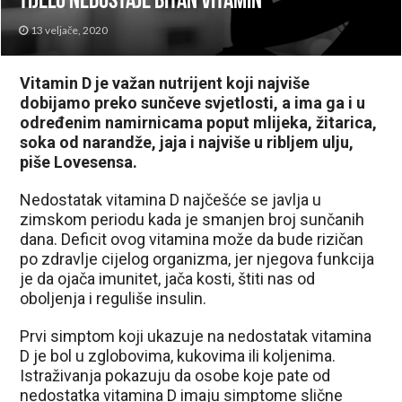
tijelu nedostaje bitan vitamin
13 veljače, 2020
Vitamin D je važan nutrijent koji najviše
dobijamo preko sunčeve svjetlosti, a ima ga i u
određenim namirnicama poput mlijeka, žitarica,
soka od narandže, jaja i najviše u ribljem ulju,
piše Lovesensa.
Nedostatak vitamina D najčešće se javlja u
zimskom periodu kada je smanjen broj sunčanih
dana. Deficit ovog vitamina može da bude rizičan
po zdravlje cijelog organizma, jer njegova funkcija
je da ojača imunitet, jača kosti, štiti nas od
oboljenja i reguliše insulin.
Prvi simptom koji ukazuje na nedostatak vitamina
D je bol u zglobovima, kukovima ili koljenima.
Istraživanja pokazuju da osobe koje pate od
nedostatka vitamina D imaju simptome slične