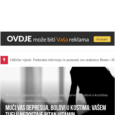
Odlične vijesti: Federalna televizija će prenositi sve utakmice Bosne i
Home
/
Ljepota i zdravlje
/
Muči vas depresija, bolovi u kostima:
Vašem tijelu nedostaje bitan vitamin
Muči vas depresija, bolovi u kostima: Vašem