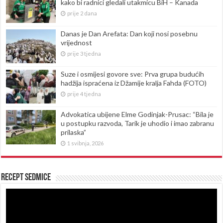
kako bi radnici gledali utakmicu BiH – Kanada
prije 2 dana
Danas je Dan Arefata: Dan koji nosi posebnu
vrijednost
prije 3 tjedna
Suze i osmijesi govore sve: Prva grupa budućih
hadžija ispraćena iz Džamije kralja Fahda (FOTO)
prije 4 tjedna
Advokatica ubijene Elme Godinjak-Prusac: “Bila je
u postupku razvoda, Tarik je uhodio i imao zabranu
prilaska”
1 svibnja, 2026
Recept sedmice
Reproduktor
videozapisa