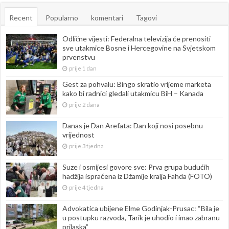
Recent
Popularno
komentari
Tagovi
Odlične vijesti: Federalna televizija će prenositi
sve utakmice Bosne i Hercegovine na Svjetskom
prvenstvu
prije 1 dan
Gest za pohvalu: Bingo skratio vrijeme marketa
kako bi radnici gledali utakmicu BiH – Kanada
prije 2 dana
Danas je Dan Arefata: Dan koji nosi posebnu
vrijednost
prije 3 tjedna
Suze i osmijesi govore sve: Prva grupa budućih
hadžija ispraćena iz Džamije kralja Fahda (FOTO)
prije 4 tjedna
Advokatica ubijene Elme Godinjak-Prusac: “Bila je
u postupku razvoda, Tarik je uhodio i imao zabranu
prilaska”