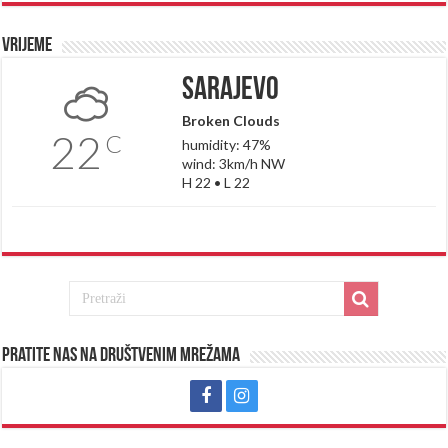
Vrijeme
Sarajevo
Broken Clouds
22
C
humidity: 47%
wind: 3km/h NW
H 22 • L 22
Pratite nas na društvenim mrežama