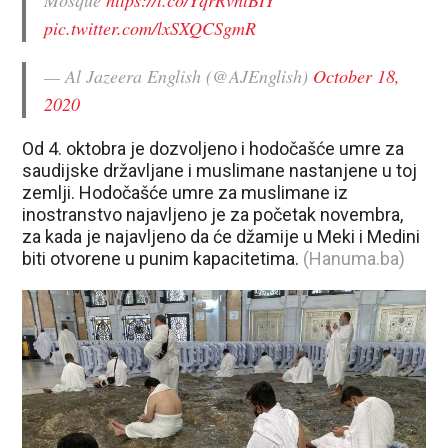
pic.twitter.com/lxSXQCSgmR
— Al Jazeera English (@AJEnglish)
October 18,
2020
Od 4. oktobra je dozvoljeno i hodočašće umre za
saudijske državljane i muslimane nastanjene u toj
zemlji. Hodočašće umre za muslimane iz
inostranstvo najavljeno je za početak novembra,
za kada je najavljeno da će džamije u Meki i Medini
biti otvorene u punim kapacitetima.
(Hanuma.ba)