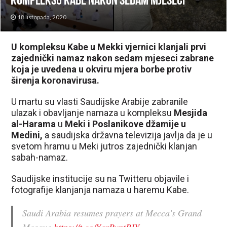
kompleksu Kabe nakon sedam mjeseci
18 listopada, 2020
U kompleksu Kabe u Mekki vjernici klanjali prvi
zajednički namaz nakon sedam mjeseci zabrane
koja je uvedena u okviru mjera borbe protiv
širenja koronavirusa.
U martu su vlasti Saudijske Arabije zabranile
ulazak i obavljanje namaza u kompleksu
Mesjida
al-Harama
u
Meki i Poslanikove džamije u
Medini,
a saudijska državna televizija javlja da je u
svetom hramu u Meki jutros zajednički klanjan
sabah-namaz.
Saudijske institucije su na Twitteru objavile i
fotografije klanjanja namaza u haremu Kabe.
Saudi Arabia resumes prayers at Mecca’s Grand
Mosque
https://t.co/YqrRvntBIY