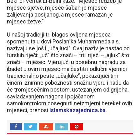
Bekr El-Verrak El-Belhi kaže: “Mjesec redžeb je
mjesec sjetve, mjesec ša’ban je mjesec
zalijevanja posijanog, a mjesec ramazan je
mjesec žetve.”
U našoj tradiciji tri blagoslovljena mjeseca
spomenuta u dovi Poslanika Muhammeda a.s.
nazivaju se još i „učajluci”. Ovaj naziv je nastao od
turskih riječi: ,,uč” što znači – tri i riječi –,,ajluk” što
znači – mjesec. Vjerujući u posebnu nagradu za
ibadet u ovim mjesecima čestiti i odlučni vjernici
tradicionalno poste ,,učajluke”, pokazujući tim
činom iznimne pobožnosti snažnu vjeru i nadu da
će tromjesečnim postom, ustezanjem od grijeha,
savladavanjem nagona i pojačanom
samokontrolom dosegnuti neizmjerni bereket ovih
mjeseci, prenosi
Islamskazajednica.ba
.