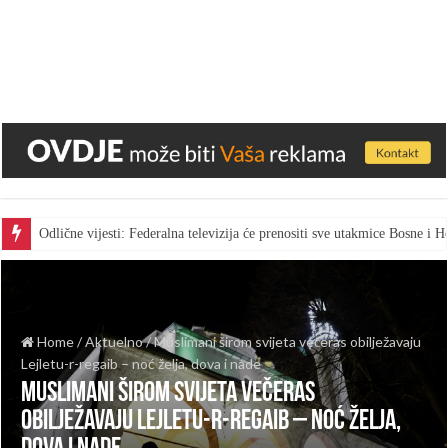
Odlične vijesti: Federalna televizija će prenositi sve utakmice Bosne i
Home
/
Aktuelno
/
Muslimani širom svijeta večeras obilježavaju
Lejletu-r-regaib – noć želja, dova i nade
Muslimani širom svijeta večeras
obilježavaju Lejletu-r-regaib – noć želja,