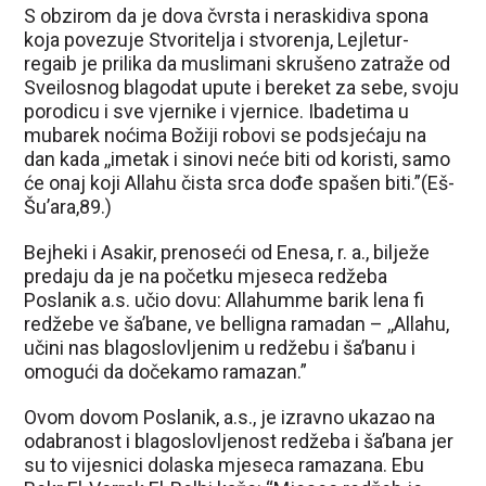
S obzirom da je dova čvrsta i neraskidiva spona
koja povezuje Stvoritelja i stvorenja, Lejletur-
regaib je prilika da muslimani skrušeno zatraže od
Sveilosnog blagodat upute i bereket za sebe, svoju
porodicu i sve vjernike i vjernice. Ibadetima u
mubarek noćima Božiji robovi se podsjećaju na
dan kada ,,imetak i sinovi neće biti od koristi, samo
će onaj koji Allahu čista srca dođe spašen biti.”(Eš-
Šu’ara,89.)
Bejheki i Asakir, prenoseći od Enesa, r. a., bilježe
predaju da je na početku mjeseca redžeba
Poslanik a.s. učio dovu: Allahumme barik lena fi
redžebe ve ša’bane, ve belligna ramadan – ,,Allahu,
učini nas blagoslovljenim u redžebu i ša’banu i
omogući da dočekamo ramazan.”
Ovom dovom Poslanik, a.s., je izravno ukazao na
odabranost i blagoslovljenost redžeba i ša’bana jer
su to vijesnici dolaska mjeseca ramazana. Ebu