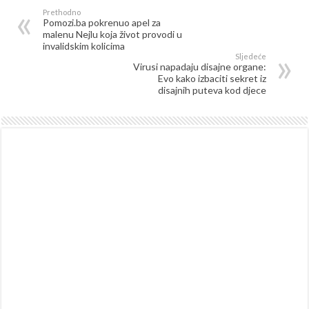
Prethodno
Pomozi.ba pokrenuo apel za
malenu Nejlu koja život provodi u
invalidskim kolicima
Sljedeće
Virusi napadaju disajne organe:
Evo kako izbaciti sekret iz
disajnih puteva kod djece