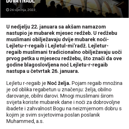
dova i nade
26 siječnja, 2023
U nedjelju 22. januara sa akšam namazom
nastupio je mubarek mjesec redžeb. U redžebu
muslimani obilježavaju dvije mubarek noći-
Lejletu-r-regaib i Lejletul-mi’radž. Lejletur-
regaib muslimani tradicionalno obilježavaju uoči
prvog petka u mjesecu redžebu, što znači da ove
godine blagoslovljena noć Lejletu-r-regaib
nastupa u četvrtak 26. januara.
Lejletu r-regaib je
Noć želja.
Pojam regaib množina
je od oblika regabetun u značenju: želja, obilno
darovanje, obilni darovi. Mnogi muslimani širom
svijeta koriste mubarek dane i noći za dobrovoljne
ibadete i zahvalnost Bogu na neizmjernom dobru s
kojim je svim svjetovima poslan poslanik
Muhammed, a.s.