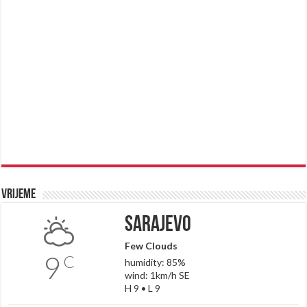
Vrijeme
Sarajevo
Few Clouds
9
C
humidity: 85%
wind: 1km/h SE
H 9 • L 9