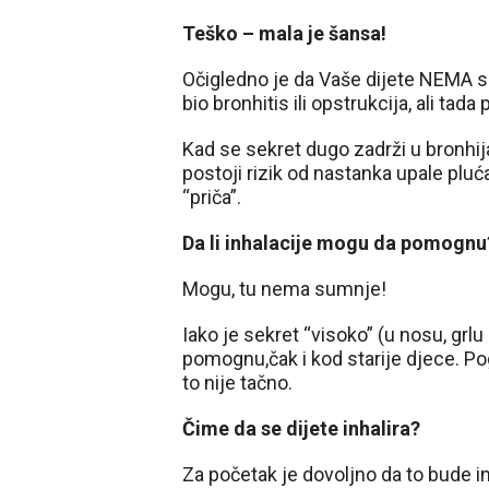
Teško – mala je šansa!
Očigledno je da Vaše dijete NEMA se
bio bronhitis ili opstrukcija, ali tada
Kad se sekret dugo zadrži u bronhija
postoji rizik od nastanka upale plu
“priča”.
Da li inhalacije mogu da pomognu
Mogu, tu nema sumnje!
Iako je sekret “visoko” (u nosu, grlu
pomognu,čak i kod starije djece. Po
to nije tačno.
Čime da se dijete inhalira?
Za početak je dovoljno da to bude i