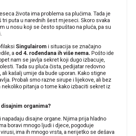
seca života ima problema sa plućima. Tada je
oš tri puta u narednih šest mjeseci. Skoro svaka
om u nosu koji se često spuštao na pluća, pa su
.
filaksi
Singulairom
i situacija se značajno
dile, a
od 4. rođendana ih više nema.
Pošto ide
 opet nam se javlja sekret koji dugo izbacuje,
olesti. Tada su pluća čista, pedijatar redovno
, ali kašalj umije da bude uporan. Kako stigne
lja. Probali smo razne sirupe i lijekove, ali bez
nekoliko pitanja o tome kako izbaciti sekret iz
a disajnim organima?
ji napadaju disajne organe. Njima prija hladno
jima boravi mnogo ljudi i djece, pogoduje
 virusi, ima ih mnogo vrsta, a nerijetko se dešava