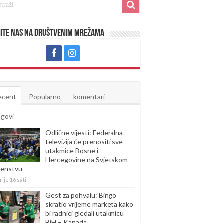
ite nas na društvenim mrežama
ecent
Popularno
komentari
agovi
Odlične vijesti: Federalna
televizija će prenositi sve
utakmice Bosne i
Hercegovine na Svjetskom
venstvu
rije 16 sati
Gest za pohvalu: Bingo
skratio vrijeme marketa kako
bi radnici gledali utakmicu
BiH – Kanada