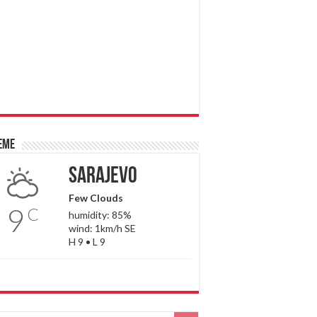
eme
Sarajevo
Few Clouds
9
C
humidity: 85%
wind: 1km/h SE
H 9 • L 9