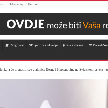
ssum
Marketing
Kontakt
Razgovori
Ljepota i zdravlje
Kuća i hrana
Porodične
televizija će prenositi sve utakmice Bosne i Hercegovine na Svjetskom prvenstvu