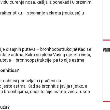
 vidu curenja nosa, kašlja, a ponekad i u brzanim
rakteristiku – stvaranje sekreta (mukusa) u
nje disajnih puteva – bronhoopstrukcija! Kad se
Vrij
staje astma. Kako su pluća Vašeg djeteta čista,
uteva – bronhoopstrukcije, pa to nije astma
ronhitisa?
bronhitisi ponavljaju i praćeni su
este astma. Kad se bronhitis javlja rijetko, a
u broonhijama, onda to nije astma, već virusno
luća?