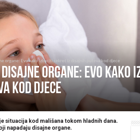
ne organe: Evo kako izbaciti sekret iz disajnih puteva kod djece
 disajne organe: Evo kako i
va kod djece
je situacija kod mališana tokom hladnih dana.
koji napadaju disajne organe.