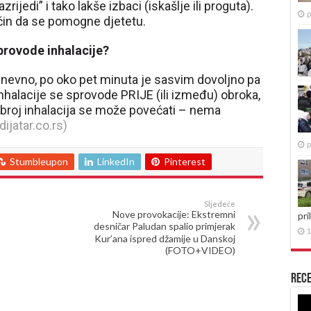
ijedi” i tako lakše izbaci (iskašlje ili proguta).
p
ačin da se pomogne djetetu.
provode inhalacije?
a dnevno, po oko pet minuta je sasvim dovoljno pa
 Inhalacije se sprovode PRIJE (ili između) obroka,
e broj inhalacija se može povećati – nema
ijatar.co.rs)
p
Stumbleupon
LinkedIn
Pinterest
Sljedeće
Nove provokacije: Ekstremni
pri
desničar Paludan spalio primjerak
1
Kur’ana ispred džamije u Danskoj
(FOTO+VIDEO)
Rece
Re