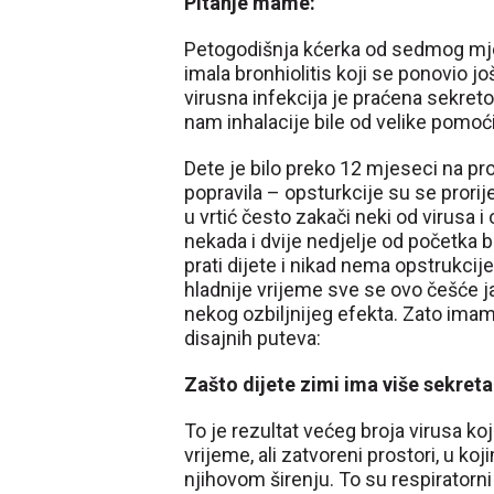
Pitanje mame:
Petogodišnja kćerka od sedmog mje
imala bronhiolitis koji se ponovio j
virusna infekcija je praćena sekret
nam inhalacije bile od velike pomoći
Dete je bilo preko 12 mjeseci na pro
popravila – opsturkcije su se prorije
u vrtić često zakači neki od virusa i
nekada i dvije nedjelje od početka b
prati dijete i nikad nema opstrukcije
hladnije vrijeme sve se ovo češće jav
nekog ozbiljnijeg efekta. Zato imam 
disajnih puteva:
Zašto dijete zimi ima više sekret
To je rezultat većeg broja virusa ko
vrijeme, ali zatvoreni prostori, u ko
njihovom širenju. To su respiratorni