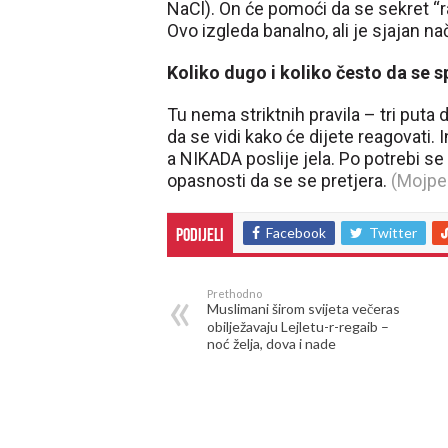
NaCl). On će pomoći da se sekret “razr
Ovo izgleda banalno, ali je sjajan n
Koliko dugo i koliko često da se s
Tu nema striktnih pravila – tri put
da se vidi kako će dijete reagovati.
a NIKADA poslije jela. Po potrebi s
opasnosti da se se pretjera.
(Mojped
Facebook
Twitter
Podijeli
Prethodno
Muslimani širom svijeta večeras
obilježavaju Lejletu-r-regaib –
noć želja, dova i nade