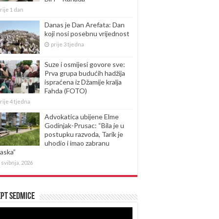
rije 1 dan
Danas je Dan Arefata: Dan
koji nosi posebnu vrijednost
prije 3 tjedna
Suze i osmijesi govore sve:
Prva grupa budućih hadžija
ispraćena iz Džamije kralja
Fahda (FOTO)
rije 4 tjedna
Advokatica ubijene Elme
Godinjak-Prusac: “Bila je u
postupku razvoda, Tarik je
uhodio i imao zabranu
laska”
 svibnja, 2026
pt sedmice
produktor