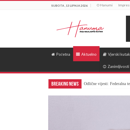
O Hanumi
Impre
SUBOTA , 13 LIPNJA 2026
Početna
Aktuelno
Vjerski kutak
Zanimljivosti
Breaking News
Odlične vijesti: Federalna 