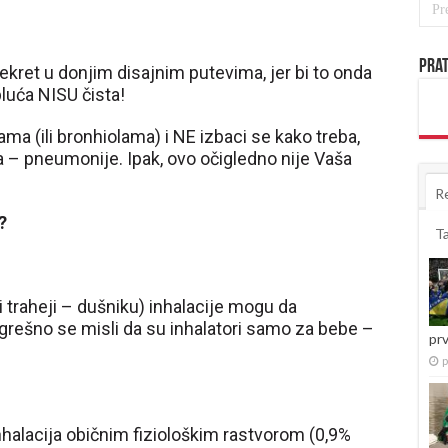
Prat
kret u donjim disajnim putevima, jer bi to onda
 pluća NISU čista!
ma (ili bronhiolama) i NE izbaci se kako treba,
ća – pneumonije. Ipak, ovo očigledno nije Vaša
R
?
T
 i traheji – dušniku) inhalacije mogu da
grešno se misli da su inhalatori samo za bebe –
pr
p
nhalacija običnim fiziološkim rastvorom (0,9%