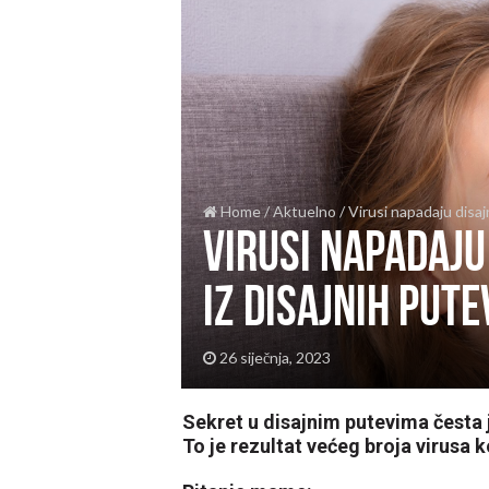
Home
/
Aktuelno
/
Virusi napadaju disaj
Virusi napadaju
iz disajnih pute
26 siječnja, 2023
Sekret u disajnim putevima česta 
To je rezultat većeg broja virusa 