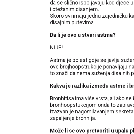
da se slično ispoljavaju kod djece u
i otežanim disanjem.
Skoro svi imaju jednu zajedničku ka
disajnim putevima
Da li je ovo u stvari astma?
NIJE!
Astma je bolest gdje se javlja suže
ove brojhoopstrukcije ponavljaju na
to znači da nema suženja disajnih p
Kakva je razlika između astme i b
Bronhitisa ima više vrsta, ali ako se 
bronhoopstukcijom onda to zapravo j
izazvan je nagomilavanjem sekreta 
zapaljenje bronhija.
Može li se ovo pretvoriti u upalu p