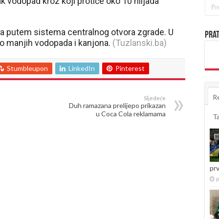
k vodopad kroz koji protiče oko 10 hiljada
a putem sistema centralnog otvora zgrade. U
Prat
ko manjih vodopada i kanjona.
(Tuzlanski.ba)
Stumbleupon
LinkedIn
Pinterest
R
Sljedeće
Duh ramazana prelijepo prikazan
u Coca Cola reklamama
T
pr
p