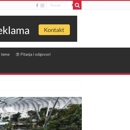
 teme
Pitanja i odgovori