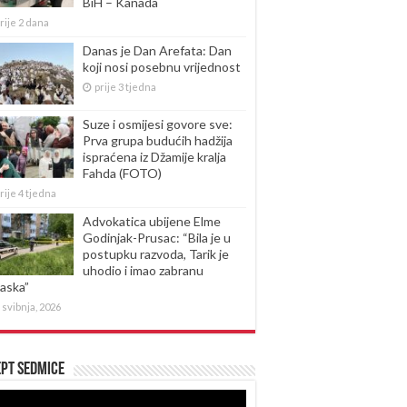
BiH – Kanada
rije 2 dana
Danas je Dan Arefata: Dan
koji nosi posebnu vrijednost
prije 3 tjedna
Suze i osmijesi govore sve:
Prva grupa budućih hadžija
ispraćena iz Džamije kralja
Fahda (FOTO)
rije 4 tjedna
Advokatica ubijene Elme
Godinjak-Prusac: “Bila je u
postupku razvoda, Tarik je
uhodio i imao zabranu
laska”
 svibnja, 2026
pt sedmice
produktor