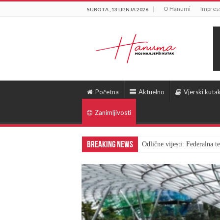
O Hanumi
Impre
SUBOTA , 13 LIPNJA 2026
Početna
Aktuelno
Vjerski kuta
Zanimljivosti
Breaking News
Odlične vijesti: Federalna 