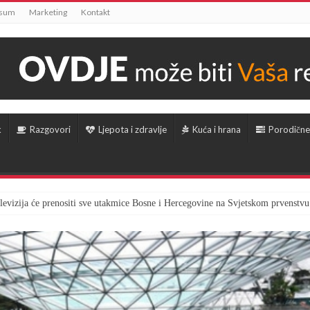
ssum
Marketing
Kontakt
k
Razgovori
Ljepota i zdravlje
Kuća i hrana
Porodične
televizija će prenositi sve utakmice Bosne i Hercegovine na Svjetskom prvenstvu