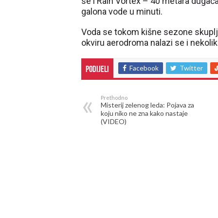
se i Rain Vortex – 40 metara dugača
galona vode u minuti.
Voda se tokom kišne sezone skuplj
okviru aerodroma nalazi se i nekoli
Facebook
Twitter
Podijeli
Prethodno
Misterij zelenog leda: Pojava za
koju niko ne zna kako nastaje
(VIDEO)