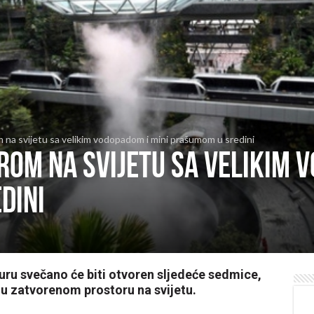
m na svijetu sa velikim vodopadom i mini prašumom u sredini
rom na svijetu sa velikim v
dini
ru svečano će biti otvoren sljedeće sedmice,
d u zatvorenom prostoru na svijetu.