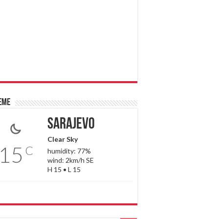
eme
Sarajevo
Clear Sky
15
C
humidity: 77%
wind: 2km/h SE
H 15 • L 15