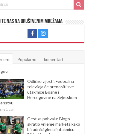
ite nas na društvenim mrežama
ecent
Popularno
komentari
agovi
Odlične vijesti: Federalna
televizija će prenositi sve
utakmice Bosne i
Hercegovine na Svjetskom
venstvu
rije 1 dan
Gest za pohvalu: Bingo
skratio vrijeme marketa kako
bi radnici gledali utakmicu