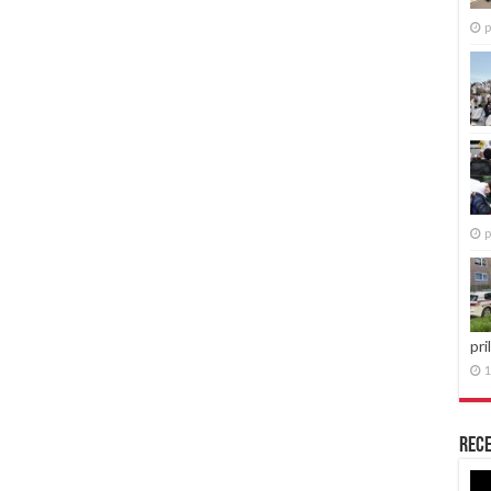
p
p
pri
1
Rece
Re