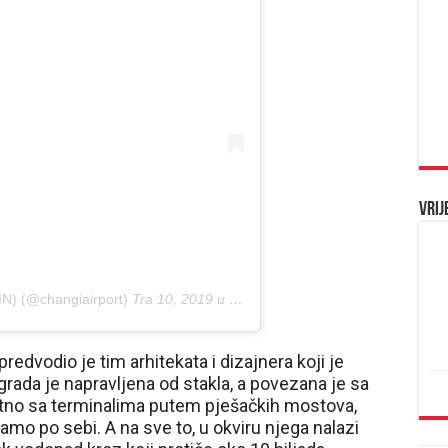
Vrij
SIN) (@changiairport)
Tra 10, 2019 u 10:00 PDT
redvodio je tim arhitekata i dizajnera koji je
rada je napravljena od stakla, a povezana je sa
tno sa terminalima putem pješačkih mostova,
samo po sebi. A na sve to, u okviru njega nalazi