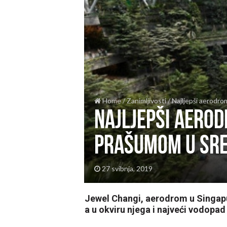
Home
/
Zanimljivosti
/
Najljepši aerodro
Najljepši aerod
prašumom u sre
27 svibnja, 2019
Jewel Changi, aerodrom u Singapu
a u okviru njega i najveći vodopa