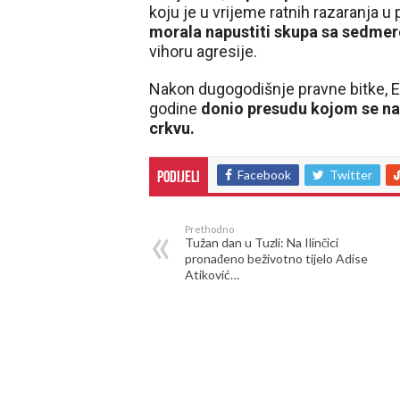
koju je u vrijeme ratnih razaranja 
morala napustiti skupa sa sedme
vihoru agresije.
Nakon dugogodišnje pravne bitke, Ev
godine
donio presudu kojom se na
crkvu.
Facebook
Twitter
Podijeli
Prethodno
Tužan dan u Tuzli: Na Ilinčici
pronađeno beživotno tijelo Adise
Atiković…