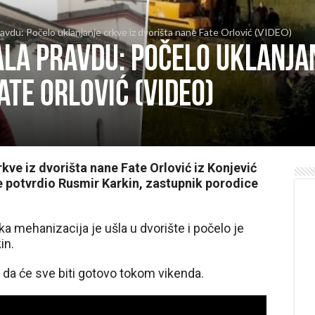
vdu: Počelo uklanjanje crkve iz dvorišta nane Fate Orlović (VIDEO)
la pravdu: Počelo uklanjan
ate Orlović (VIDEO)
rkve iz dvorišta nane Fate Orlović iz Konjević
e potvrdio Rusmir Karkin, zastupnik porodice
ška mehanizacija je ušla u dvorište i počelo je
in.
 da će sve biti gotovo tokom vikenda.