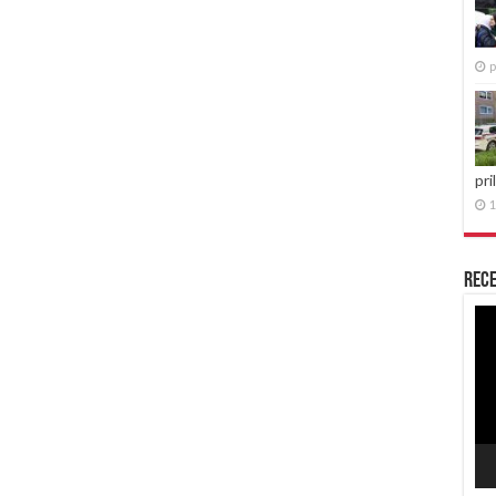
p
pri
1
Rece
Re
vid