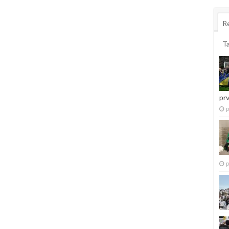
R
T
pr
p
p