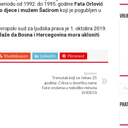
u periodu od 1992. do 1995. godine
Fata Orlović
ro djece i mužem Šaćirom
koji je pogubljen u
Vrij
ropski sud za ljudska prava je 1. oktobra 2019.
laže da Bosna i Hercegovina mora ukloniti
Stumbleupon
LinkedIn
Pinterest
Sljedeće
Trenutak koji se čekao 25
godina: Crkva u dvorištu nane
Fate srušena u nekoliko minuta
(VIDEO)
Prat