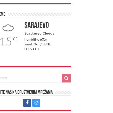
eme
Sarajevo
Scattered Clouds
15
C
humidity: 60%
wind: 0km/h ENE
H 15 • L 15
ite nas na društvenim mrežama