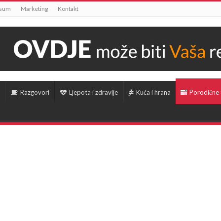
ssum
Marketing
Kontakt
Razgovori
Ljepota i zdravlje
Kuća i hrana
Porodične