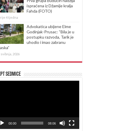
Prva grupa budućih hadžija
ispraćena iz Džamije kralja
Fahda (FOTO)
rije 4 tjedna
Advokatica ubijene Elme
Godinjak-Prusac: “Bila je u
postupku razvoda, Tarik je
uhodio i imao zabranu
laska”
 svibnja, 2026
pt sedmice
produktor
eozapisa
00:00
08:06