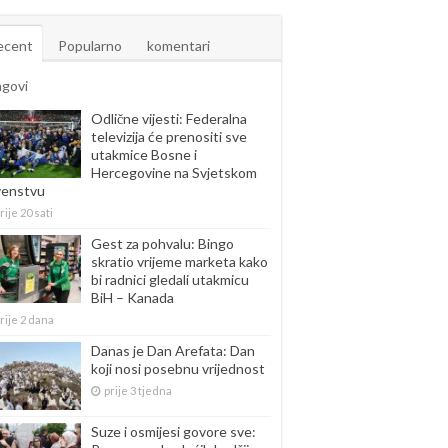
ecent
Popularno
komentari
agovi
Odlične vijesti: Federalna
televizija će prenositi sve
utakmice Bosne i
Hercegovine na Svjetskom
venstvu
rije 20 sati
Gest za pohvalu: Bingo
skratio vrijeme marketa kako
bi radnici gledali utakmicu
BiH – Kanada
rije 2 dana
Danas je Dan Arefata: Dan
koji nosi posebnu vrijednost
prije 3 tjedna
Suze i osmijesi govore sve: