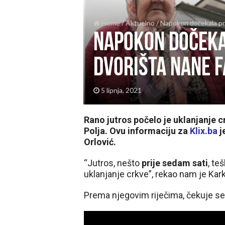
Home
/
Aktuelno
/
Napokon dočekala pra
Napokon dočeka
dvorišta nane F
5 lipnja, 2021
Rano jutros počelo je uklanjanje c
Polja. Ovu informaciju za
Klix.ba
j
Orlović.
“Jutros, nešto
prije sedam sati
, te
uklanjanje crkve”, rekao nam je Kark
Prema njegovim riječima, čekuje se