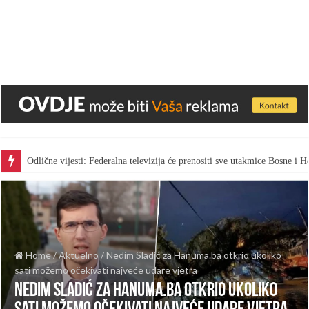
Odlične vijesti: Federalna televizija će prenositi sve utakmice Bosne i
Home
/
Aktuelno
/
Nedim Sladić za Hanuma.ba otkrio ukoliko
sati možemo očekivati najveće udare vjetra
Nedim Sladić za Hanuma.ba otkrio ukoliko