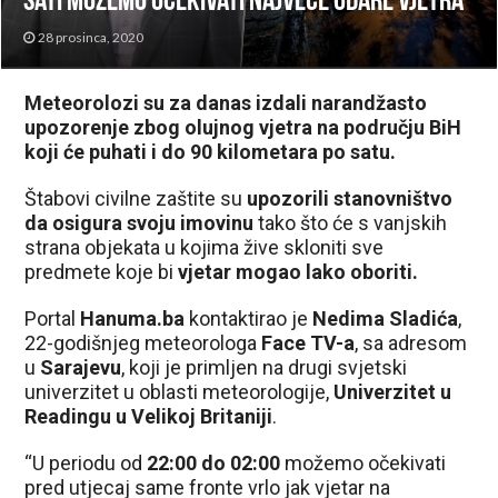
sati možemo očekivati najveće udare vjetra
28 prosinca, 2020
Meteorolozi su za danas izdali narandžasto
upozorenje zbog olujnog vjetra na području BiH
koji će puhati i do 90 kilometara po satu.
Štabovi civilne zaštite su
upozorili stanovništvo
da osigura svoju imovinu
tako što će s vanjskih
strana objekata u kojima žive skloniti sve
predmete koje bi
vjetar mogao lako oboriti.
Portal
Hanuma.ba
kontaktirao je
Nedima Sladića
,
22-godišnjeg meteorologa
Face TV-a
, sa adresom
u
Sarajevu
, koji je primljen na drugi svjetski
univerzitet u oblasti meteorologije,
Univerzitet u
Readingu u Velikoj Britaniji
.
“U periodu od
22:00 do 02:00
možemo očekivati
pred utjecaj same fronte vrlo jak vjetar na