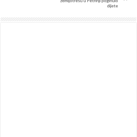
zemljotresu u Petrinji poginulo
dijete