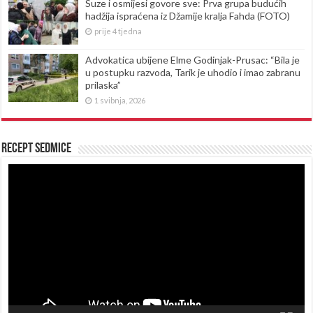
Suze i osmijesi govore sve: Prva grupa budućih
hadžija ispraćena iz Džamije kralja Fahda (FOTO)
prije 4 tjedna
Advokatica ubijene Elme Godinjak-Prusac: “Bila je
u postupku razvoda, Tarik je uhodio i imao zabranu
prilaska”
1 svibnja, 2026
Recept sedmice
Reproduktor
videozapisa