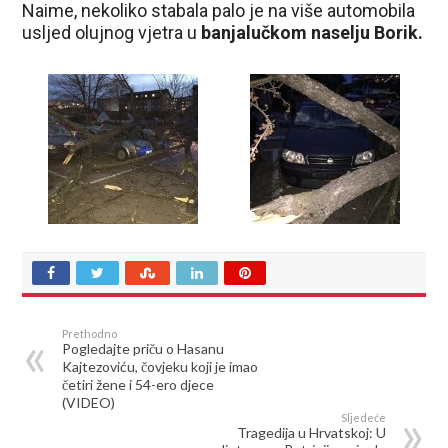
Naime, nekoliko stabala palo je na više automobila
usljed olujnog vjetra u
banjalučkom naselju Borik.
Prethodno
Pogledajte priču o Hasanu
Kajtezoviću, čovjeku koji je imao
četiri žene i 54-ero djece
(VIDEO)
Sljedeće
Tragedija u Hrvatskoj: U