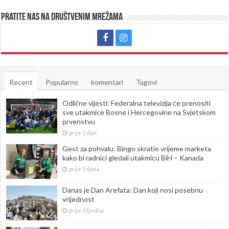
Pratite nas na društvenim mrežama
Recent
Popularno
komentari
Tagovi
Odlične vijesti: Federalna televizija će prenositi
sve utakmice Bosne i Hercegovine na Svjetskom
prvenstvu
prije 1 dan
Gest za pohvalu: Bingo skratio vrijeme marketa
kako bi radnici gledali utakmicu BiH – Kanada
prije 2 dana
Danas je Dan Arefata: Dan koji nosi posebnu
vrijednost
prije 3 tjedna