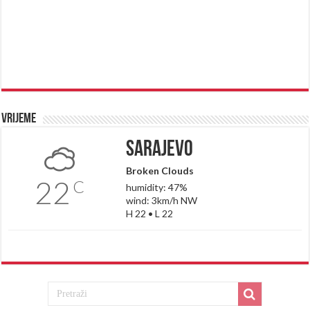
Vrijeme
Sarajevo
Broken Clouds
22
C
humidity: 47%
wind: 3km/h NW
H 22 • L 22