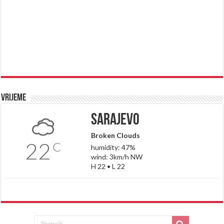
Vrijeme
Sarajevo
Broken Clouds
22
C
humidity: 47%
wind: 3km/h NW
H 22 • L 22