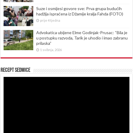
Suze i osmijesi govore sve: Prva grupa budućih
hadžija ispraćena iz Džamije kralja Fahda (FOTO)
prije 4 tjedna
Advokatica ubijene Elme Godinjak-Prusac: “Bila je
u postupku razvoda, Tarik je uhodio i imao zabranu
prilaska”
1 svibnja, 2026
Recept sedmice
Reproduktor
videozapisa