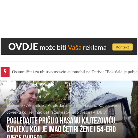
Osumnjičeni za ubistvo ostavio automobil na Darivi: “Pokušala je pobjeć
Home
/
Aktuelno
/
Pogledajte priču o Hasanu Kajtezoviću,
čovjeku koji je imao četiri žene i 54-ero djece (VIDEO)
Pogledajte priču o Hasanu Kajtezoviću,
čovjeku koji je imao četiri žene i 54-ero