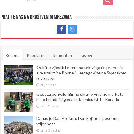
Pratite nas na društvenim mrežama
Recent
Popularno
komentari
Tagovi
Odlične vijesti: Federalna televizija će prenositi
sve utakmice Bosne i Hercegovine na Svjetskom
prvenstvu
prije 1 dan
Gest za pohvalu: Bingo skratio vrijeme marketa
kako bi radnici gledali utakmicu BiH – Kanada
prije 2 dana
Danas je Dan Arefata: Dan koji nosi posebnu
vrijednost
prije 3 tjedna