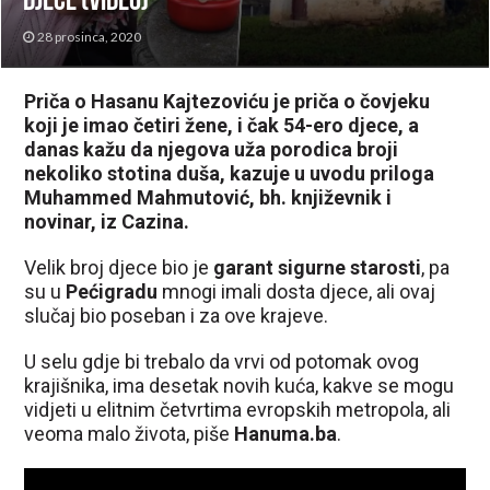
djece (VIDEO)
28 prosinca, 2020
Priča o Hasanu Kajtezoviću je priča o čovjeku
koji je imao četiri žene, i čak 54-ero djece, a
danas kažu da njegova uža porodica broji
nekoliko stotina duša, kazuje u uvodu priloga
Muhammed Mahmutović, bh. književnik i
novinar, iz Cazina.
Velik broj djece bio je
garant sigurne starosti
, pa
su u
Pećigradu
mnogi imali dosta djece, ali ovaj
slučaj bio poseban i za ove krajeve.
U selu gdje bi trebalo da vrvi od potomak ovog
krajišnika, ima desetak novih kuća, kakve se mogu
vidjeti u elitnim četvrtima evropskih metropola, ali
veoma malo života, piše
Hanuma.ba
.