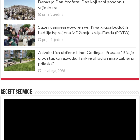
Danas je Dan Arefata: Dan koji nosi posebnu
vrijednost
prije 3 tjedna
Suze i osmijesi govore sve: Prva grupa budućih
hadžija ispraćena iz Džamije kralja Fahda (FOTO)
prije 4 tjedna
Advokatica ubijene Elme Godinjak-Prusac: “Bila je
u postupku razvoda, Tarik je uhodio i imao zabranu
prilaska”
1 svibnja, 2026
Recept sedmice
Reproduktor
videozapisa