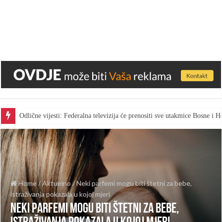
Odlične vijesti: Federalna televizija će prenositi sve utakmice Bosne i
Home
/
Aktuelno
/
Neki parfemi mogu biti štetni za bebe,
istraživanja pokazala u kojoj mjeri
Neki parfemi mogu biti štetni za bebe,