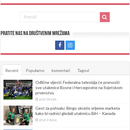
Pratite nas na društvenim mrežama
Recent
Popularno
komentari
Tagovi
Odlične vijesti: Federalna televizija će prenositi
sve utakmice Bosne i Hercegovine na Svjetskom
prvenstvu
prije 18 sati
Gest za pohvalu: Bingo skratio vrijeme marketa
kako bi radnici gledali utakmicu BiH – Kanada
prije 2 dana