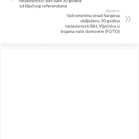
nezavisnosti: BiH slavi 30 godina
od ključnog referenduma
Sljedeće
Vatrometima iznad Sarajeva
obilježeno 30 godina
nezavisnosti BiH, Vijećnica u
bojama naše domovine (FOTO)