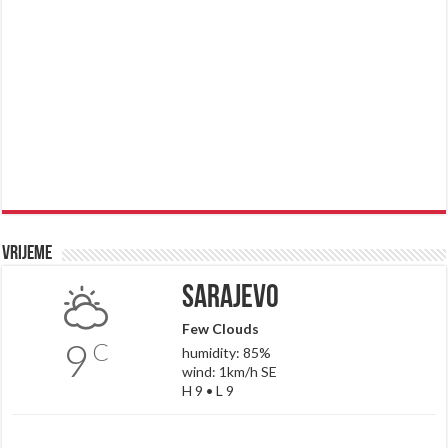
Vrijeme
Sarajevo
Few Clouds
9
C
humidity: 85%
wind: 1km/h SE
H 9 • L 9