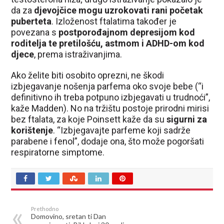
da za
djevojčice mogu uzrokovati rani početak
puberteta
. Izloženost ftalatima također je
povezana s
postporođajnom depresijom kod
roditelja te pretilošću, astmom i ADHD-om kod
djece
, prema istraživanjima.
Ako želite biti osobito oprezni, ne škodi
izbjegavanje nošenja parfema oko svoje bebe (“i
definitivno ih treba potpuno izbjegavati u trudnoći”,
kaže Madden). No na tržištu postoje prirodni mirisi
bez ftalata, za koje Poinsett kaže da su
sigurni za
korištenje
. “Izbjegavajte parfeme koji sadrže
parabene i fenol”, dodaje ona, što može pogoršati
respiratorne simptome.
Prethodno
Domovino, sretan ti Dan