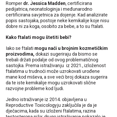
Romper
dr. Jessica Madden
, certificirana
pedijatrica, neonatologinja i međunarodno
certificirana savjetnica za dojenje. Kad analizirate
popis sastojaka, postoje neke kemikalije koje nisu
dobre ni za koga, osobito za bebe, a to su ftalati.
Kako ftalati mogu štetiti bebi?
Iako se ftalati
mogu naći u brojnim kozmetičkim
proizvodima,
dokazi sugeriraju da bismo se
trebali držati podalje od ovog problematičnog
sastojka. Prema istraživanju iz 2021., izloženost
ftalatima u trudnoći može uzrokovati urođene
mane kod miševa, a sve veći broj dokaza sugerira
da te iste kemikalije mogu uzrokovati slične
razvojne probleme kod ljudi.
Jedno istraživanje iz 2014. objavljena u
Reproductive Toxicologyju zaključila je da je
dječacima, kada su izloženi ftalatima, razina
testosterona niža; drugo istraživanje pokazalo je