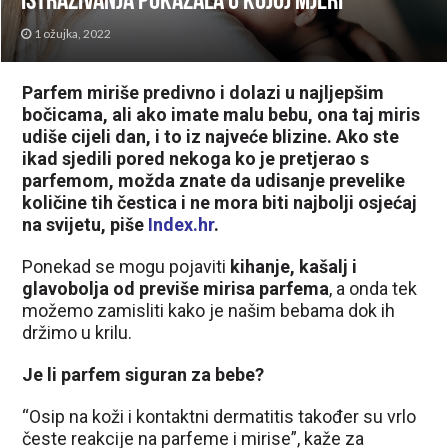
istraživanja pokazala u kojoj mjeri
1 ožujka, 2022
Parfem miriše predivno i dolazi u najljepšim
bočicama, ali ako imate malu bebu, ona taj miris
udiše cijeli dan, i to iz najveće blizine. Ako ste
ikad sjedili pored nekoga ko je pretjerao s
parfemom, možda znate da udisanje prevelike
količine tih čestica i ne mora biti najbolji osjećaj
na svijetu, piše
Index.hr
.
Ponekad se mogu pojaviti
kihanje, kašalj i
glavobolja od previše mirisa parfema
, a onda tek
možemo zamisliti kako je našim bebama dok ih
držimo u krilu.
Je li parfem siguran za bebe?
“Osip na koži i kontaktni dermatitis također su vrlo
česte reakcije na parfeme i mirise”, kaže za