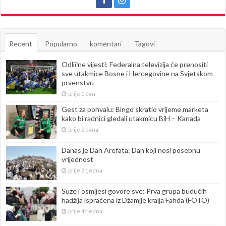
Recent
Popularno
komentari
Tagovi
Odlične vijesti: Federalna televizija će prenositi
sve utakmice Bosne i Hercegovine na Svjetskom
prvenstvu
prije 1 dan
Gest za pohvalu: Bingo skratio vrijeme marketa
kako bi radnici gledali utakmicu BiH – Kanada
prije 2 dana
Danas je Dan Arefata: Dan koji nosi posebnu
vrijednost
prije 3 tjedna
Suze i osmijesi govore sve: Prva grupa budućih
hadžija ispraćena iz Džamije kralja Fahda (FOTO)
prije 4 tjedna