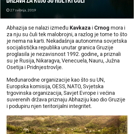
država za koju su rijetki čuli
27 svibnja, 2019
Abhazija se nalazi između
Kavkaza
i
Crnog
mora i
za nju su čuli tek malobrojni, a razlog je tome to što
je nema na karti. Nekadašnja autonomna sovjetska
socijalistička republika unutar granica Gruzije
proglasila je nezavisnost 1992. godine
,
a priznali
su je Rusija, Nikaragva, Venecuela, Nauru, Južna
Osetija i Pridnjestrovlje.
Međunarodne organizacije kao što su UN,
Europska komisija, OESS, NATO, Svjetska
trgovinska organizacija, Savjet Evrope i većina
suverenih država priznaju Abhaziju kao dio Gruzije
i podupiru njen teritorijalni integritet.