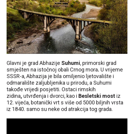
Glavni je grad Abhazije
S
uhumi
, primorski grad
smješten na istočnoj obali Crnog mora
.
U vrijeme
SSSR-a, Abhazija je bila omiljenio ljetovalište i
odmaralište zaljubljenika u prirodu, a Suhumi
takođe vrijedi posjetiti. Ostaci rimskih
zidina
,
utvrđenja i dvorci, kao i
Besletski most
iz
12. vijeća, botanički vrt s više od 5000 biljnih vrsta
iz 1840. samo su neke od atrakcija tog grada.