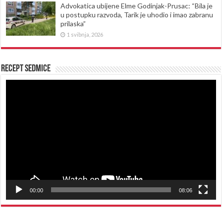
Advokatica ubijene Elme Godinjak-Prusac: “Bila je
u postupku razvoda, Tarik je uhodio i imao zabranu
prilaska”
1 svibnja, 2026
Recept sedmice
Reproduktor
videozapisa
00:00
08:06