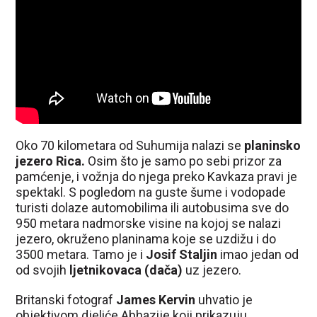
Oko 70 kilometara od Suhumija nalazi se
planinsko
jezero Rica.
Osim što je samo po sebi prizor za
pamćenje, i vožnja do njega preko Kavkaza pravi je
spektakl. S pogledom na guste šume i vodopade
turisti dolaze automobilima ili autobusima sve do
950 metara nadmorske visine na kojoj se nalazi
jezero, okruženo planinama koje se uzdižu i do
3500 metara. Tamo je i
Josif
Staljin
imao jedan od
od svojih
ljetnikovaca (dača)
uz jezero.
Britanski fotograf
James Kervin
uhvatio je
objektivom djeliće Abhazije koji prikazuju