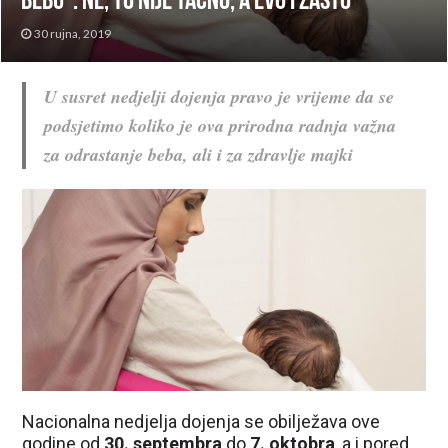
bebu”: Ne, to nije tačno, a evo i zašto
30 rujna, 2019
U susret nedjelji dojenja pravo je vrijeme da se
podsjetimo koliko je ova prirodna radnja važna
za odrastanje beba, ali i za zdravlje majki
Nacionalna nedjelja dojenja se obilježava ove
godine od
30. septembra
do
7. oktobra
, a i pored