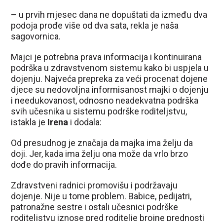
– u prvih mjesec dana ne dopuštati da između dva
podoja prođe više od dva sata, rekla je naša
sagovornica.
Majci je potrebna prava informacija i kontinuirana
podrška u zdravstvenom sistemu kako bi uspjela u
dojenju. Najveća prepreka za veći procenat dojene
djece su nedovoljna informisanost majki o dojenju
i needukovanost, odnosno neadekvatna podrška
svih učesnika u sistemu podrške roditeljstvu,
istakla je
Irena
i dodala:
Od presudnog je značaja da majka ima želju da
doji. Jer, kada ima želju ona može da vrlo brzo
dođe do pravih informacija.
Zdravstveni radnici promovišu i podržavaju
dojenje. Nije u tome problem. Babice, pedijatri,
patronažne sestre i ostali učesnici podrške
roditeljstvu iznose pred roditelje brojne prednosti