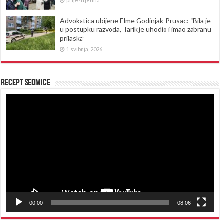
prije 4 tjedna
Advokatica ubijene Elme Godinjak-Prusac: “Bila je
u postupku razvoda, Tarik je uhodio i imao zabranu
prilaska”
1 svibnja, 2026
Recept sedmice
Reproduktor
videozapisa
00:00
08:06