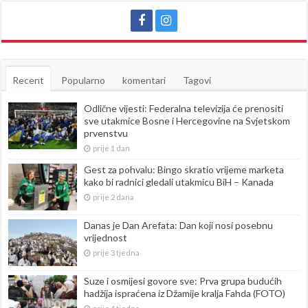
Recent
Popularno
komentari
Tagovi
Odlične vijesti: Federalna televizija će prenositi
sve utakmice Bosne i Hercegovine na Svjetskom
prvenstvu
prije 1 dan
Gest za pohvalu: Bingo skratio vrijeme marketa
kako bi radnici gledali utakmicu BiH – Kanada
prije 2 dana
Danas je Dan Arefata: Dan koji nosi posebnu
vrijednost
prije 3 tjedna
Suze i osmijesi govore sve: Prva grupa budućih
hadžija ispraćena iz Džamije kralja Fahda (FOTO)