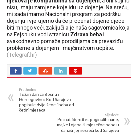
lijekova je kompatibilna sa dojenjem
, a oni koji to
nisu, imaju zamjene koje idu uz dojenje. Na sreću,
mi sada imamo Nacionalni program za podršku
dojenju i vjerujemo da će procenat dojene djece
biti mnogo veći, zaključila je naša sagovornica koja
na Fejsbuku vodi stranicu
Zdrava beba
i
svakodnevno pomaže porodiljama da prevaziđu
probleme s dojenjem i majčinstvom uopšte.
(Telegraf.hr)
Prethodno
Tužan dan za Bosnu i
Hercegovinu: Kod Sarajeva
poginule dvije žene i beba od
četiri mjeseca
Sljedeće
Poznat identitet poginulih nane,
majke i njene 4-mjesečne bebe u
današnjoj nesreći kod Sarajeva