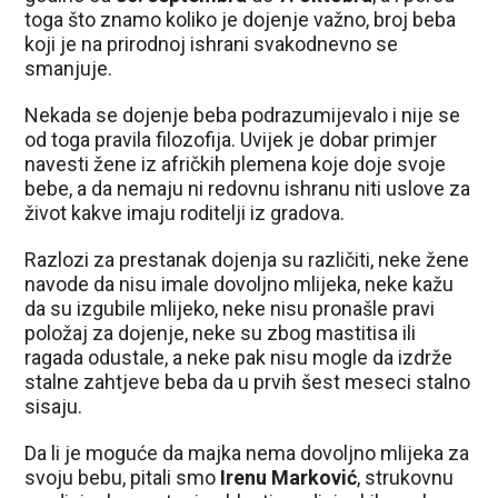
toga što znamo koliko je dojenje važno, broj beba
koji je na prirodnoj ishrani svakodnevno se
smanjuje.
Nekada se dojenje beba podrazumijevalo i nije se
od toga pravila filozofija. Uvijek je dobar primjer
navesti žene iz afričkih plemena koje doje svoje
bebe, a da nemaju ni redovnu ishranu niti uslove za
život kakve imaju roditelji iz gradova.
Razlozi za prestanak dojenja su različiti, neke žene
navode da nisu imale dovoljno mlijeka, neke kažu
da su izgubile mlijeko, neke nisu pronašle pravi
položaj za dojenje, neke su zbog mastitisa ili
ragada odustale, a neke pak nisu mogle da izdrže
stalne zahtjeve beba da u prvih šest meseci stalno
sisaju.
Da li je moguće da majka nema dovoljno mlijeka za
svoju bebu, pitali smo
Irenu Marković
, strukovnu