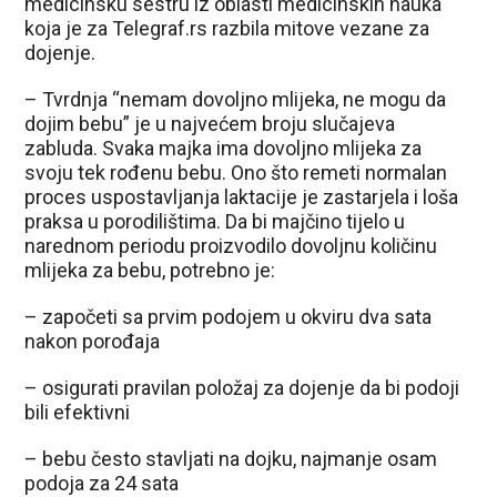
medicinsku sestru iz oblasti medicinskih nauka
koja je za Telegraf.rs razbila mitove vezane za
dojenje.
– Tvrdnja “nemam dovoljno mlijeka, ne mogu da
dojim bebu” je u najvećem broju slučajeva
zabluda. Svaka majka ima dovoljno mlijeka za
svoju tek rođenu bebu. Ono što remeti normalan
proces uspostavljanja laktacije je zastarjela i loša
praksa u porodilištima. Da bi majčino tijelo u
narednom periodu proizvodilo dovoljnu količinu
mlijeka za bebu, potrebno je:
– započeti sa prvim podojem u okviru dva sata
nakon porođaja
– osigurati pravilan položaj za dojenje da bi podoji
bili efektivni
– bebu često stavljati na dojku, najmanje osam
podoja za 24 sata