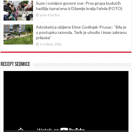
Suze i osmijesi govore sve: Prva grupa budućih
hadžija ispraćena iz Džamije kralja Fahda (FOTO)
prije 4 tjedna
Advokatica ubijene Elme Godinjak-Prusac: “Bila je
u postupku razvoda, Tarik je uhodio i imao zabranu
prilaska”
1 svibnja, 2026
Recept sedmice
Reproduktor
videozapisa