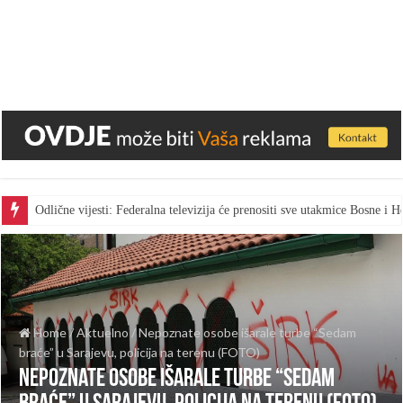
Odlične vijesti: Federalna televizija će prenositi sve utakmice Bosne i
Home
/
Aktuelno
/
Nepoznate osobe išarale turbe “Sedam
braće” u Sarajevu, policija na terenu (FOTO)
Nepoznate osobe išarale turbe “Sedam