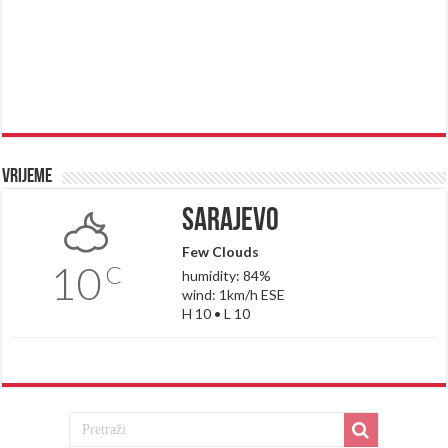
Vrijeme
Sarajevo
Few Clouds
10
C
humidity: 84%
wind: 1km/h ESE
H 10 • L 10