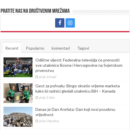
Pratite nas na društvenim mrežama
Recent
Popularno
komentari
Tagovi
Odlične vijesti: Federalna televizija će prenositi
sve utakmice Bosne i Hercegovine na Svjetskom
prvenstvu
prije 10 sati
Gest za pohvalu: Bingo skratio vrijeme marketa
kako bi radnici gledali utakmicu BiH – Kanada
prije 1 dan
Danas je Dan Arefata: Dan koji nosi posebnu
vrijednost
prije 3 tjedna