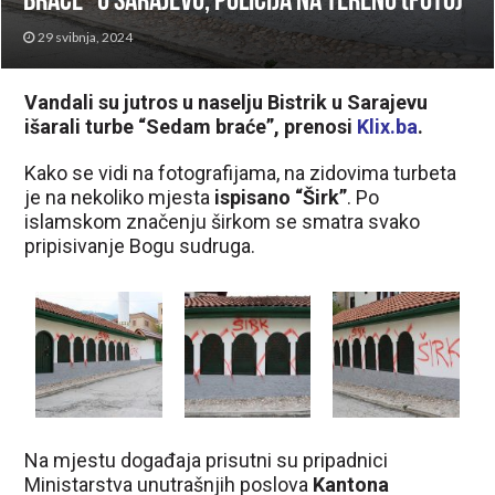
braće” u Sarajevu, policija na terenu (FOTO)
29 svibnja, 2024
Vandali su jutros u naselju Bistrik u Sarajevu
išarali turbe “Sedam braće”, prenosi
Klix.ba
.
Kako se vidi na fotografijama, na zidovima turbeta
je na nekoliko mjesta
ispisano “Širk”
. Po
islamskom značenju širkom se smatra svako
pripisivanje Bogu sudruga.
Na mjestu događaja prisutni su pripadnici
Ministarstva unutrašnjih poslova
Kantona