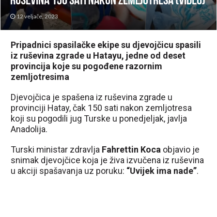
ruševina 150 sati nakon zemljotresa (VIDEO)
12 veljače, 2023
Pripadnici spasilačke ekipe su djevojčicu spasili
iz ruševina zgrade u Hatayu, jedne od deset
provincija koje su pogođene razornim
zemljotresima
Djevojčica je spašena iz ruševina zgrade u
provinciji Hatay, čak 150 sati nakon zemljotresa
koji su pogodili jug Turske u ponedjeljak, javlja
Anadolija.
Turski ministar zdravlja
Fahrettin Koca
objavio je
snimak djevojčice koja je živa izvučena iz ruševina
u akciji spašavanja uz poruku:
“Uvijek ima nade”
.