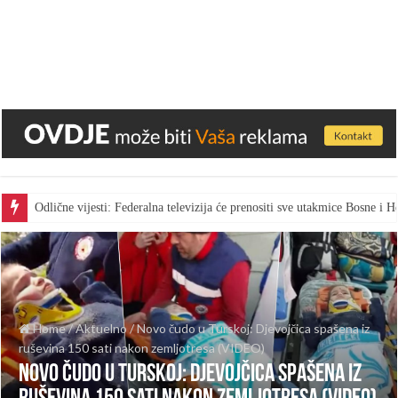
Odlične vijesti: Federalna televizija će prenositi sve utakmice Bosne i
Home
/
Aktuelno
/
Novo čudo u Turskoj: Djevojčica spašena iz
ruševina 150 sati nakon zemljotresa (VIDEO)
Novo čudo u Turskoj: Djevojčica spašena iz