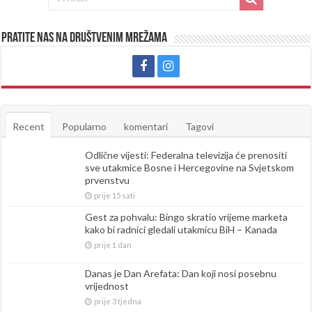
Pratite nas na društvenim mrežama
Recent
Popularno
komentari
Tagovi
Odlične vijesti: Federalna televizija će prenositi
sve utakmice Bosne i Hercegovine na Svjetskom
prvenstvu
prije 15 sati
Gest za pohvalu: Bingo skratio vrijeme marketa
kako bi radnici gledali utakmicu BiH – Kanada
prije 1 dan
Danas je Dan Arefata: Dan koji nosi posebnu
vrijednost
prije 3 tjedna