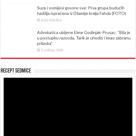
Suze i osmijesi govore sve: Prva grupa budućih
hadžija ispraćena iz Džamije kralja Fahda (FOTO)
prije 4 tjedna
Advokatica ubijene Elme Godinjak-Prusac: “Bila je
u postupku razvoda, Tarik je uhodio i imao zabranu
prilaska”
1 svibnja, 2026
Recept sedmice
Reproduktor
videozapisa