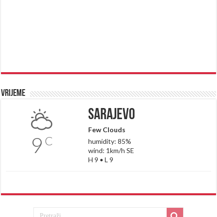
Vrijeme
Sarajevo
Few Clouds
9
C
humidity: 85%
wind: 1km/h SE
H 9 • L 9