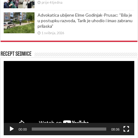
prije 4 tjedna
Advokatica ubijene Elme Godinjak-Prusac: “Bila je
u postupku razvoda, Tarik je uhodio i imao zabranu
prilaska”
1 svibnja, 2026
Recept sedmice
Reproduktor
videozapisa
00:00
08:06