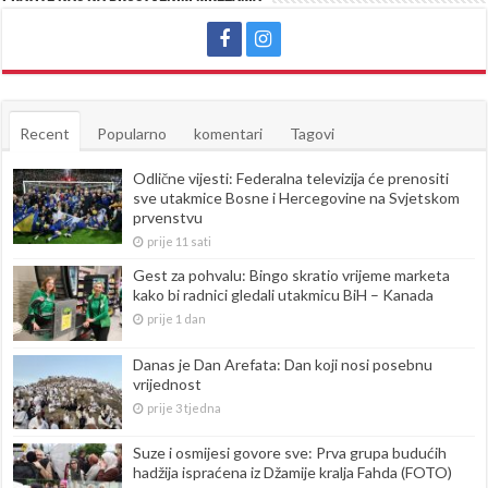
Recent
Popularno
komentari
Tagovi
Odlične vijesti: Federalna televizija će prenositi
sve utakmice Bosne i Hercegovine na Svjetskom
prvenstvu
prije 11 sati
Gest za pohvalu: Bingo skratio vrijeme marketa
kako bi radnici gledali utakmicu BiH – Kanada
prije 1 dan
Danas je Dan Arefata: Dan koji nosi posebnu
vrijednost
prije 3 tjedna
Suze i osmijesi govore sve: Prva grupa budućih
hadžija ispraćena iz Džamije kralja Fahda (FOTO)