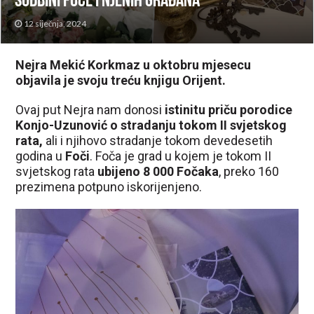
sudbini Foče i njenih građana
12 siječnja, 2024
Nejra Mekić Korkmaz u oktobru mjesecu
objavila je svoju treću knjigu Orijent.
Ovaj put Nejra nam donosi
istinitu priču porodice
Konjo-Uzunović o stradanju tokom II svjetskog
rata,
ali i njihovo stradanje tokom devedesetih
godina u
Foči
. Foča je grad u kojem je tokom II
svjetskog rata
ubijeno 8 000 Fočaka
, preko 160
prezimena potpuno iskorijenjeno.