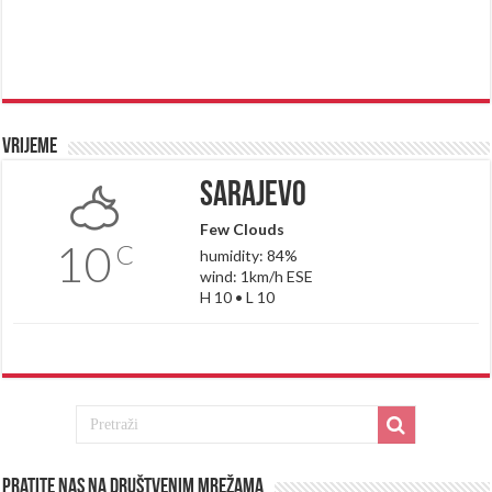
Vrijeme
Sarajevo
Few Clouds
10
C
humidity: 84%
wind: 1km/h ESE
H 10 • L 10
Pratite nas na društvenim mrežama