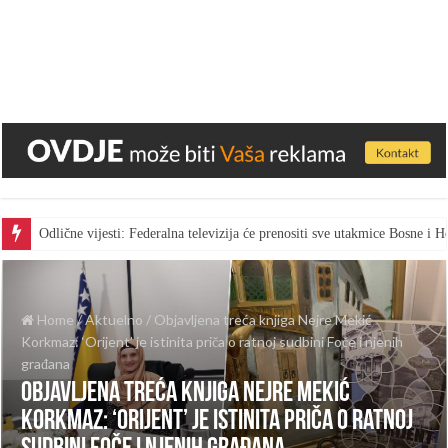
Odlične vijesti: Federalna televizija će prenositi sve utakmice Bosne i
Home
/
Aktuelno
/
Objavljena treća knjiga Nejre Mekić
Korkmaz: ‘Orijent’ je istinita priča o ratnoj sudbini Foče i njenih
građana
Objavljena treća knjiga Nejre Mekić
Korkmaz: ‘Orijent’ je istinita priča o ratnoj