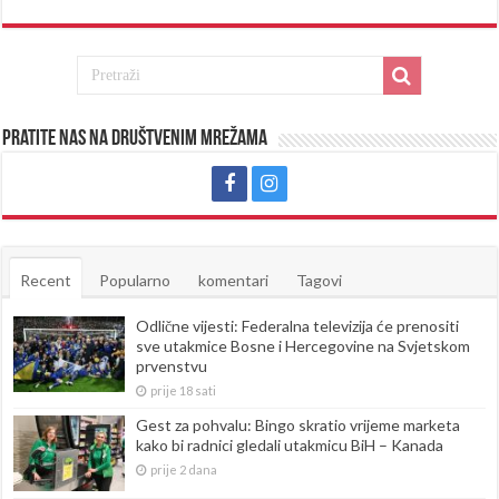
Pratite nas na društvenim mrežama
Recent
Popularno
komentari
Tagovi
Odlične vijesti: Federalna televizija će prenositi
sve utakmice Bosne i Hercegovine na Svjetskom
prvenstvu
prije 18 sati
Gest za pohvalu: Bingo skratio vrijeme marketa
kako bi radnici gledali utakmicu BiH – Kanada
prije 2 dana