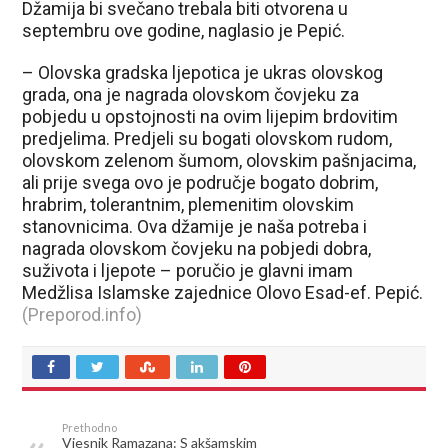
Džamija bi svečano trebala biti otvorena u
septembru ove godine, naglasio je Pepić.
– Olovska gradska ljepotica je ukras olovskog
grada, ona je nagrada olovskom čovjeku za
pobjedu u opstojnosti na ovim lijepim brdovitim
predjelima. Predjeli su bogati olovskom rudom,
olovskom zelenom šumom, olovskim pašnjacima,
ali prije svega ovo je područje bogato dobrim,
hrabrim, tolerantnim, plemenitim olovskim
stanovnicima. Ova džamije je naša potreba i
nagrada olovskom čovjeku na pobjedi dobra,
suživota i ljepote – poručio je glavni imam
Medžlisa Islamske zajednice Olovo Esad-ef. Pepić.
(Preporod.info)
Prethodno
Vjesnik Ramazana: S akšamskim