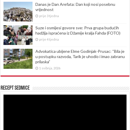
Danas je Dan Arefata: Dan koji nosi posebnu
vrijednost
prije 3 tjedna
Suze i osmijesi govore sve: Prva grupa budućih
hadžija ispraćena iz Džamije kralja Fahda (FOTO)
prije 4 tjedna
Advokatica ubijene Elme Godinjak-Prusac: “Bila je
u postupku razvoda, Tarik je uhodio i imao zabranu
prilaska”
1 svibnja, 2026
Recept sedmice
Reproduktor
videozapisa