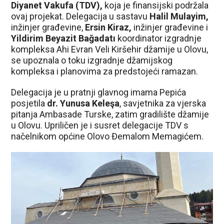
Diyanet Vakufa (TDV),
koja je finansijski podržala
ovaj projekat. Delegacija u sastavu
Halil Mulayim,
inžinjer građevine,
Ersin Kiraz,
inžinjer građevine i
Yildirim Beyazit Bağadatı
koordinator izgradnje
kompleksa Ahi Evran Veli Kiršehir džamije u Olovu,
se upoznala o toku izgradnje džamijskog
kompleksa i planovima za predstojeći ramazan.
Delegacija je u pratnji glavnog imama Pepića
posjetila
dr. Yunusa Keleşa
, savjetnika za vjerska
pitanja Ambasade Turske, zatim gradilište džamije
u Olovu. Upriličen je i susret delegacije TDV s
načelnikom općine Olovo Đemalom Memagićem.