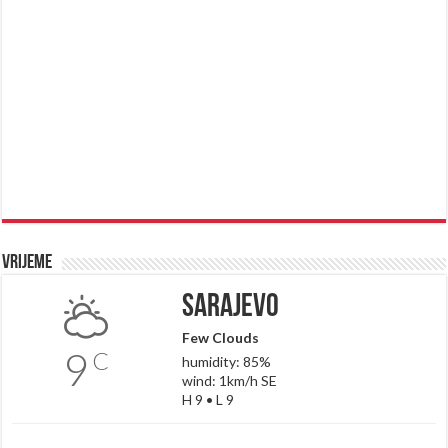
Vrijeme
Sarajevo
Few Clouds
9
C
humidity: 85%
wind: 1km/h SE
H 9 • L 9