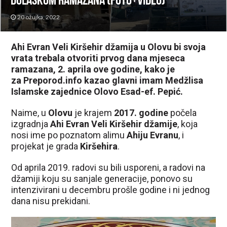
dolaskom ramazana (FOTO+VIDEO)
20 ožujka, 2022
Ahi Evran Veli Kiršehir džamija u Olovu bi svoja
vrata trebala otvoriti prvog dana mjeseca
ramazana, 2. aprila ove godine, kako je
za Preporod.info kazao glavni imam Medžlisa
Islamske zajednice Olovo Esad-ef. Pepić.
Naime, u
Olovu
je krajem
2017. godine
počela
izgradnja
Ahi Evran Veli Kiršehir džamije
, koja
nosi ime po poznatom alimu
Ahiju Evranu
, i
projekat je grada
Kiršehira
.
Od aprila 2019. radovi su bili usporeni, a radovi na
džamiji koju su sanjale generacije, ponovo su
intenzivirani u decembru prošle godine i ni jednog
dana nisu prekidani.