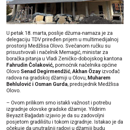
U petak 18. marta, poslije džuma-namaza je za
delegaciju TDV priređen prijem u multimedijalnoj
prostoriji Medžlisa Olovo. Svečanom ručku su
prisustvovali i načelnik Memagić, ministar za
boračka pitanja u Vladi Zeničko-dobojskog kantona
Fahrudin Čolaković,
pomoćnik načelnika općine
Olovo
Senad Degirmendžić
,
Akhan Özay
izvođač
radova na gradskoj džamiji u Olovu,
Muharem
Behlulović i Osman Gurda
, predsjednik Medžlisa
Olovo.
– Ovom prilikom smo istakli važnost i potrebu
izgradnje olovske gradske džamije. Yildirim
Beyazit Bağadatı izjavio je da su zadovoljni
posjetom gradilištu i tokom izgradnje. Istakao je da
očekuje da unutrašnji radovi u džamiji budu