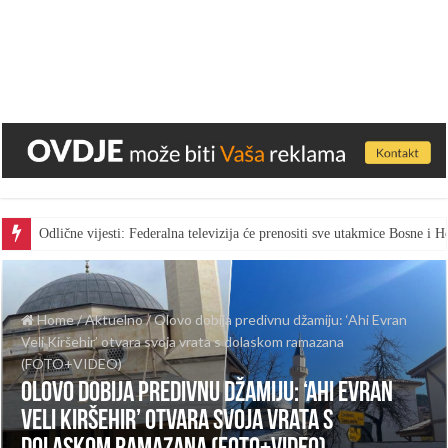
Odlične vijesti: Federalna televizija će prenositi sve utakmice Bosne i
Gest za pohvalu: Bingo skratio vrijeme marketa kako bi radnici gledal
Home
/
Aktuelno
/
Olovo dobija predivnu džamiju: ‘Ahi Evran
Veli Kiršehir’ otvara svoja vrata s dolaskom ramazana
(FOTO+VIDEO)
Olovo dobija predivnu džamiju: ‘Ahi Evran
Veli Kiršehir’ otvara svoja vrata s