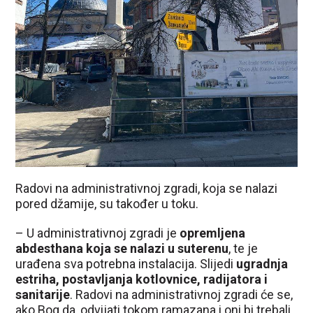
Radovi na administrativnoj zgradi, koja se nalazi
pored džamije, su također u toku.
– U administrativnoj zgradi je
opremljena
abdesthana koja se nalazi u suterenu
, te je
urađena sva potrebna instalacija. Slijedi
ugradnja
estriha, postavljanja kotlovnice, radijatora i
sanitarije
. Radovi na administrativnoj zgradi će se,
ako Bog da, odvijati tokom ramazana i oni bi trebali