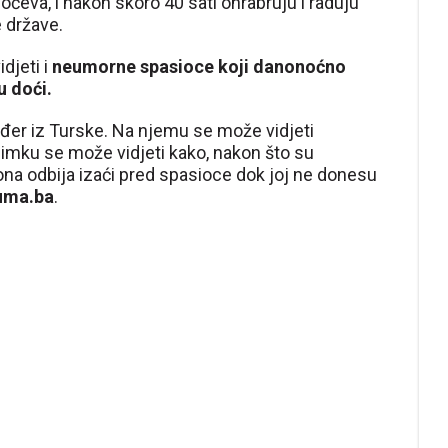
očeva, i nakon skoro 40 sati ohrabruju i raduju
e države.
jeti i
neumorne spasioce koji danonoćno
 doći.
đer iz Turske. Na njemu se može vidjeti
nimku se može vidjeti kako, nakon što su
na odbija izaći pred spasioce dok joj ne donesu
uma.ba
.