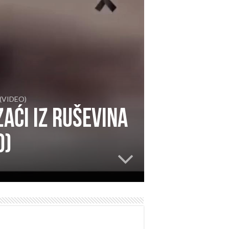
u (VIDEO)
zaći iz ruševina
O)