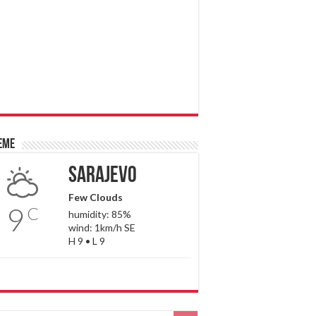
eme
Sarajevo
Few Clouds
9
C
humidity: 85%
wind: 1km/h SE
H 9 • L 9