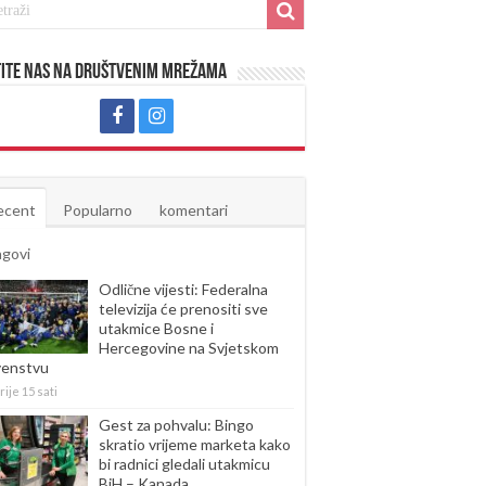
ite nas na društvenim mrežama
ecent
Popularno
komentari
agovi
Odlične vijesti: Federalna
televizija će prenositi sve
utakmice Bosne i
Hercegovine na Svjetskom
venstvu
rije 15 sati
Gest za pohvalu: Bingo
skratio vrijeme marketa kako
bi radnici gledali utakmicu
BiH – Kanada