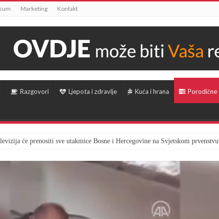
ssum
Marketing
Kontakt
Razgovori
Ljepota i zdravlje
Kuća i hrana
Porodične
televizija će prenositi sve utakmice Bosne i Hercegovine na Svjetskom prvenstvu