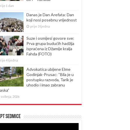
rije 1 dan
Danas je Dan Arefata: Dan
koji nosi posebnu vrijednost
prije 3 tjedna
Suze i osmijesi govore sve:
Prva grupa budućih hadžija
ispraćena iz Džamije kralja
Fahda (FOTO)
rije 4 tjedna
Advokatica ubijene Elme
Godinjak-Prusac: “Bila je u
postupku razvoda, Tarik je
uhodio i imao zabranu
laska”
 svibnja, 2026
pt sedmice
produktor