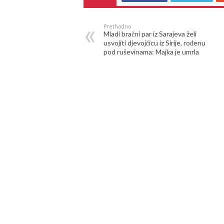
Prethodno
Mladi bračni par iz Sarajeva želi
usvojiti djevojčicu iz Sirije, rođenu
pod ruševinama: Majka je umrla