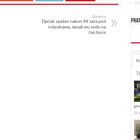
Sljedeće
Prat
Dječak spašen nakon 44 sata pod
ruševinama, davali mu vodu na
čep boce
R
T
pr
p