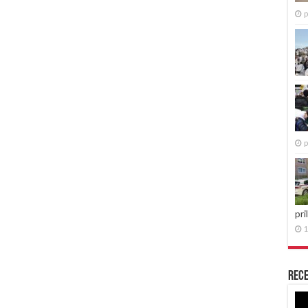
p
p
pri
1
Rece
Re