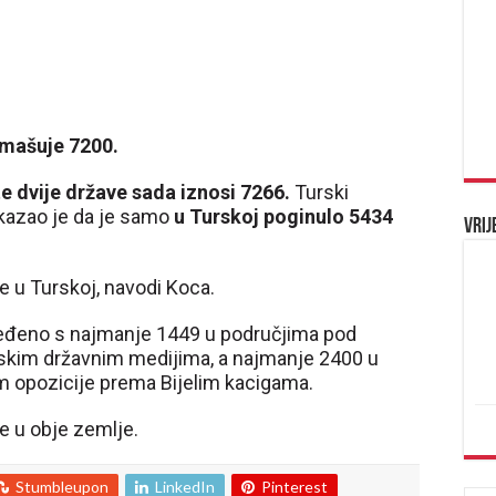
remašuje 7200.
te dvije države sada iznosi 7266.
Turski
kazao je da je samo
u Turskoj poginulo 5434
Vrij
e u Turskoj, navodi Koca.
rijeđeno s najmanje 1449 u područjima pod
ijskim državnim medijima, a najmanje 2400 u
om opozicije prema Bijelim kacigama.
e u obje zemlje.
Stumbleupon
LinkedIn
Pinterest