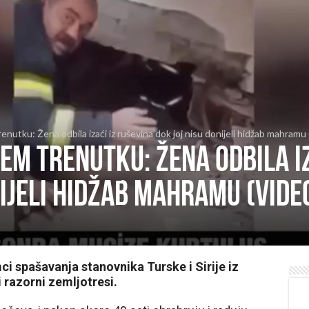
enutku: Žena odbila izaći iz ruševina dok joj nisu donijeli hidžab mahram
žem trenutku: Žena odbila i
nijeli hidžab mahramu (VIDE
i spašavanja stanovnika Turske i Sirije iz
i razorni zemljotresi.