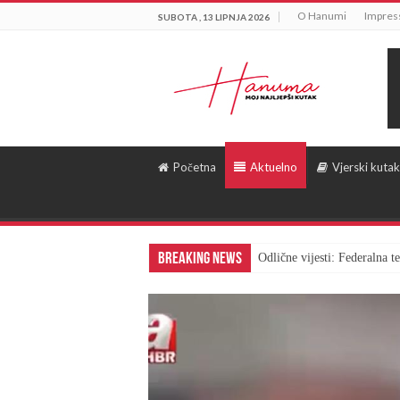
O Hanumi
Impre
SUBOTA , 13 LIPNJA 2026
Početna
Aktuelno
Vjerski kutak
Breaking News
Odlične vijesti: Federalna 