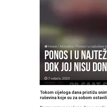
Home
/
Aktuelno
/
Ponos i u najtežem tr
Ponos i u najte
dok joj nisu do
7 veljače, 2023
Tokom cijeloga dana pristižu snimc
ruševina koje su za sobom ostavil